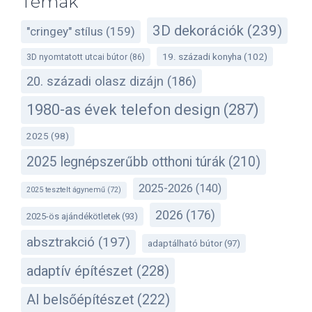
Témák
3D dekorációk
(239)
"cringey" stílus
(159)
19. századi konyha
(102)
3D nyomtatott utcai bútor
(86)
20. századi olasz dizájn
(186)
1980-as évek telefon design
(287)
2025
(98)
2025 legnépszerűbb otthoni túrák
(210)
2025-2026
(140)
2025 tesztelt ágynemű
(72)
2026
(176)
2025-ös ajándékötletek
(93)
absztrakció
(197)
adaptálható bútor
(97)
adaptív építészet
(228)
AI belsőépítészet
(222)