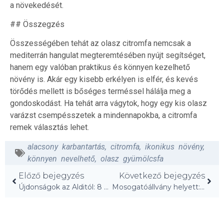
a növekedését.
## Összegzés
Összességében tehát az olasz citromfa nemcsak a
mediterrán hangulat megteremtésében nyújt segítséget,
hanem egy valóban praktikus és könnyen kezelhető
növény is. Akár egy kisebb erkélyen is elfér, és kevés
törődés mellett is bőséges terméssel hálálja meg a
gondoskodást. Ha tehát arra vágytok, hogy egy kis olasz
varázst csempésszetek a mindennapokba, a citromfa
remek választás lehet.
alacsony karbantartás
,
citromfa
,
ikonikus növény
,
könnyen nevelhető
,
olasz gyümölcsfa
Előző bejegyzés
Következő bejegyzés
Újdonságok az Alditól: 8 kerti kincs a tökéletes vendéglátáshoz!
Mosogatóállvány helyett: Fedezd fel ezt az okos megoldást!