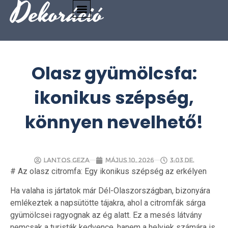
Dekoráció
Olasz gyümölcsfa:
ikonikus szépség,
könnyen nevelhető!
Lantos Geza
május 10, 2026
3:03 de.
# Az olasz citromfa: Egy ikonikus szépség az erkélyen
Ha valaha is jártatok már Dél-Olaszországban, bizonyára
emlékeztek a napsütötte tájakra, ahol a citromfák sárga
gyümölcsei ragyognak az ég alatt. Ez a mesés látvány
nemcsak a turisták kedvence, hanem a helyiek számára is