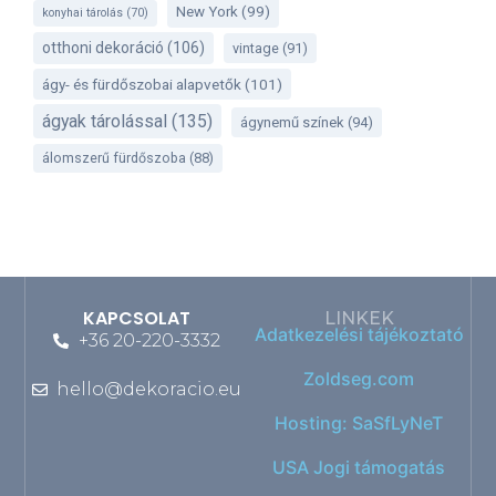
New York
(99)
konyhai tárolás
(70)
otthoni dekoráció
(106)
vintage
(91)
ágy- és fürdőszobai alapvetők
(101)
ágyak tárolással
(135)
ágynemű színek
(94)
álomszerű fürdőszoba
(88)
KAPCSOLAT
LINKEK
Adatkezelési tájékoztató
+36 20-220-3332
Zoldseg.com
hello@dekoracio.eu
Hosting: SaSfLyNeT
USA Jogi támogatás