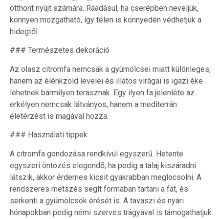
otthont nyújt számára. Ráadásul, ha cserépben neveljük,
könnyen mozgatható, így télen is könnyedén védhetjük a
hidegtől.
### Természetes dekoráció
Az olasz citromfa nemcsak a gyümölcsei miatt különleges,
hanem az élénkzöld levelei és illatos virágai is igazi éke
lehetnek bármilyen terasznak. Egy ilyen fa jelenléte az
erkélyen nemcsak látványos, hanem a mediterrán
életérzést is magával hozza.
### Használati tippek
A citromfa gondozása rendkívül egyszerű. Hetente
egyszeri öntözés elegendő, ha pedig a talaj kiszáradni
látszik, akkor érdemes kicsit gyakrabban meglocsolni. A
rendszeres metszés segít formában tartani a fát, és
serkenti a gyümölcsök érését is. A tavaszi és nyári
hónapokban pedig némi szerves trágyával is támogathatjuk