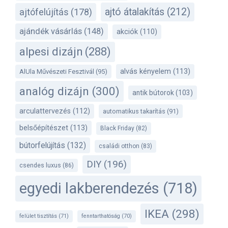
ajtó átalakítás
(212)
ajtófelújítás
(178)
ajándék vásárlás
(148)
akciók
(110)
alpesi dizájn
(288)
alvás kényelem
(113)
AlUla Művészeti Fesztivál
(95)
analóg dizájn
(300)
antik bútorok
(103)
arculattervezés
(112)
automatikus takarítás
(91)
belsőépítészet
(113)
Black Friday
(82)
bútorfelújítás
(132)
családi otthon
(83)
DIY
(196)
csendes luxus
(86)
egyedi lakberendezés
(718)
IKEA
(298)
felület tisztítás
(71)
fenntarthatóság
(70)