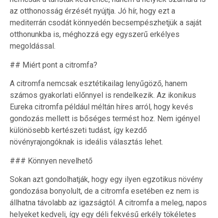
az otthonosság érzését nyújtja. Jó hír, hogy ezt a
mediterrán csodát könnyedén becsempészhetjük a saját
otthonunkba is, méghozzá egy egyszerű erkélyes
megoldással.
## Miért pont a citromfa?
A citromfa nemcsak esztétikailag lenyűgöző, hanem
számos gyakorlati előnnyel is rendelkezik. Az ikonikus
Eureka citromfa például méltán híres arról, hogy kevés
gondozás mellett is bőséges termést hoz. Nem igényel
különösebb kertészeti tudást, így kezdő
növényrajongóknak is ideális választás lehet.
### Könnyen nevelhető
Sokan azt gondolhatják, hogy egy ilyen egzotikus növény
gondozása bonyolult, de a citromfa esetében ez nem is
állhatna távolabb az igazságtól. A citromfa a meleg, napos
helyeket kedveli, így egy déli fekvésű erkély tökéletes