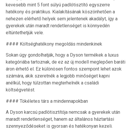
kevesebb mint 5 font súlyú padlótisztító egyszerre
hatékony és praktikus. Kialakításának köszönhetően a
nehezen elérhető helyek sem jelentenek akadályt, így a
gyerekek után maradt rendetlenséget is könnyedén
eltüntethetjük vele.
#### Költséghatékony megoldás mindenkinek
Sokan úgy gondolhatják, hogy a Dyson termékek a luxus
kategóriába tartoznak, de ez az új modell meglepően baráti
áron érhető el. Ez különösen fontos szempont lehet azok
számára, akik szeretnék a legjobb minőséget kapni
anélkül, hogy túlzottan megterhelnék a családi
költségvetést.
#### Tökéletes társ a mindennapokban
A Dyson karcsú padlótisztítója nemcsak a gyerekek után
maradt rendetlenséget, hanem az általános háztartási
szennyeződéseket is gyorsan és hatékonyan kezeli.