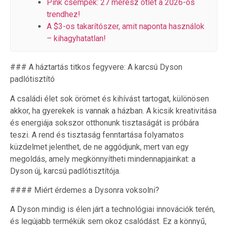
Pink csempék: 27 merész ötlet a 2026-os
trendhez!
A $3-os takarítószer, amit naponta használok
– kihagyhatatlan!
### A háztartás titkos fegyvere: A karcsú Dyson
padlótisztító
A családi élet sok örömet és kihívást tartogat, különösen
akkor, ha gyerekek is vannak a házban. A kicsik kreativitása
és energiája sokszor otthonunk tisztaságát is próbára
teszi. A rend és tisztaság fenntartása folyamatos
küzdelmet jelenthet, de ne aggódjunk, mert van egy
megoldás, amely megkönnyítheti mindennapjainkat: a
Dyson új, karcsú padlótisztítója.
#### Miért érdemes a Dysonra voksolni?
A Dyson mindig is élen járt a technológiai innovációk terén,
és legújabb termékük sem okoz csalódást. Ez a könnyű,