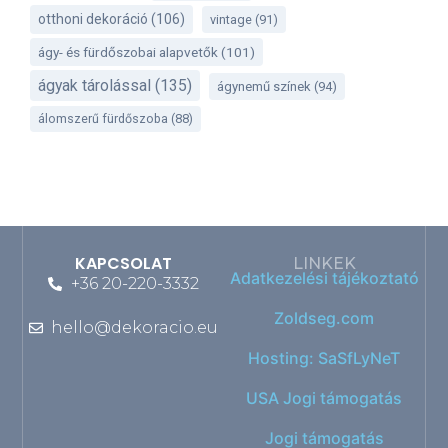
otthoni dekoráció
(106)
vintage
(91)
ágy- és fürdőszobai alapvetők
(101)
ágyak tárolással
(135)
ágynemű színek
(94)
álomszerű fürdőszoba
(88)
KAPCSOLAT
LINKEK
Adatkezelési tájékoztató
+36 20-220-3332
Zoldseg.com
hello@dekoracio.eu
Hosting: SaSfLyNeT
USA Jogi támogatás
Jogi támogatás