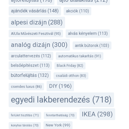
ajándék vásárlás
(148)
akciók
(110)
alpesi dizájn
(288)
alvás kényelem
(113)
AlUla Művészeti Fesztivál
(95)
analóg dizájn
(300)
antik bútorok
(103)
arculattervezés
(112)
automatikus takarítás
(91)
belsőépítészet
(113)
Black Friday
(82)
bútorfelújítás
(132)
családi otthon
(83)
DIY
(196)
csendes luxus
(86)
egyedi lakberendezés
(718)
IKEA
(298)
felület tisztítás
(71)
fenntarthatóság
(70)
New York
(99)
konyhai tárolás
(70)