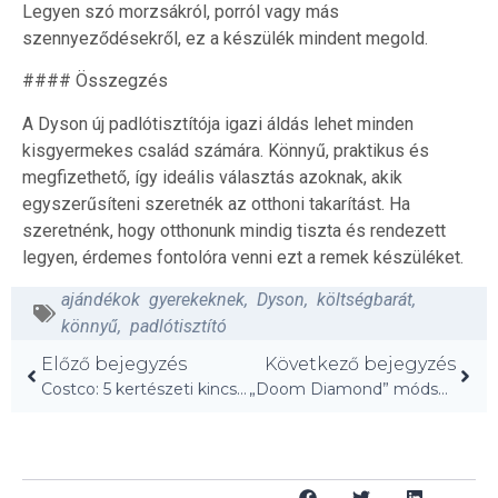
Legyen szó morzsákról, porról vagy más
szennyeződésekről, ez a készülék mindent megold.
#### Összegzés
A Dyson új padlótisztítója igazi áldás lehet minden
kisgyermekes család számára. Könnyű, praktikus és
megfizethető, így ideális választás azoknak, akik
egyszerűsíteni szeretnék az otthoni takarítást. Ha
szeretnénk, hogy otthonunk mindig tiszta és rendezett
legyen, érdemes fontolóra venni ezt a remek készüléket.
ajándékok gyerekeknek
,
Dyson
,
költségbarát
,
könnyű
,
padlótisztító
Előző bejegyzés
Következő bejegyzés
Costco: 5 kertészeti kincs, amit most meg kell venni!
„Doom Diamond” módszer: 30 perc a rendrakáshoz!