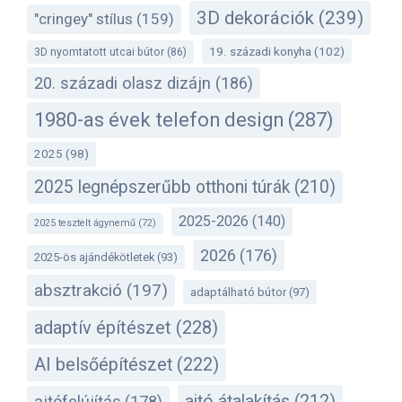
3D dekorációk
(239)
"cringey" stílus
(159)
19. századi konyha
(102)
3D nyomtatott utcai bútor
(86)
20. századi olasz dizájn
(186)
1980-as évek telefon design
(287)
2025
(98)
2025 legnépszerűbb otthoni túrák
(210)
2025-2026
(140)
2025 tesztelt ágynemű
(72)
2026
(176)
2025-ös ajándékötletek
(93)
absztrakció
(197)
adaptálható bútor
(97)
adaptív építészet
(228)
AI belsőépítészet
(222)
ajtó átalakítás
(212)
ajtófelújítás
(178)