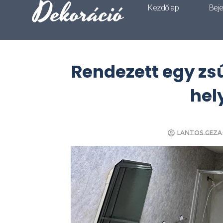
Dekoráció
Kezdőlap
Bej
Rendezett egy zsú
hel
Lantos Geza