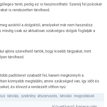
őleges terét, pedig ez is hasznosítható. Szerelj fel polcokat
yakat is rendezetten tárolhasd.
 meg azoktól a dolgoktól, amelyeket már nem használsz.
y mindig csak az aktuálisan szükséges dolgok foglalják a
ul ajtóra szerelhető tartók, hogy kisebb tárgyakat, mint
lyen tárolhasd.
öbb padlóteret szabadít fel, hanem megkönnyíti a
yben könnyebb megtalálni, amire szükséged van, így időt és
ppeket, és élvezd a rendezett otthon nyú
kus tárolás
,
szekrény átszervezés
,
tárolási megoldások
Következő bejegyzés