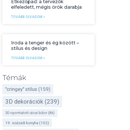
Étkezőpad: a tervezők
elfeledett, mégis örök darabja
TOVÁBB OLVASOM »
Iroda a tenger és ég között –
stílus és design
TOVÁBB OLVASOM »
Témák
"cringey" stílus
(159)
3D dekorációk
(239)
3D nyomtatott utcai bútor
(86)
19. századi konyha
(102)