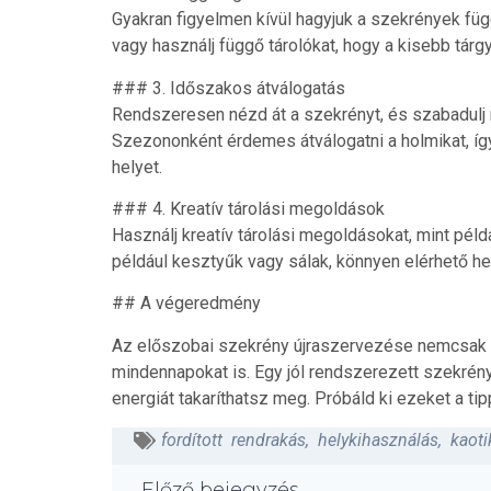
Gyakran figyelmen kívül hagyjuk a szekrények függ
vagy használj függő tárolókat, hogy a kisebb tárg
### 3. Időszakos átválogatás
Rendszeresen nézd át a szekrényt, és szabadulj
Szezononként érdemes átválogatni a holmikat, íg
helyet.
### 4. Kreatív tárolási megoldások
Használj kreatív tárolási megoldásokat, mint példá
például kesztyűk vagy sálak, könnyen elérhető he
## A végeredmény
Az előszobai szekrény újraszervezése nemcsak t
mindennapokat is. Egy jól rendszerezett szekrén
energiát takaríthatsz meg. Próbáld ki ezeket a ti
fordított rendrakás
,
helykihasználás
,
kaoti
Előző bejegyzés