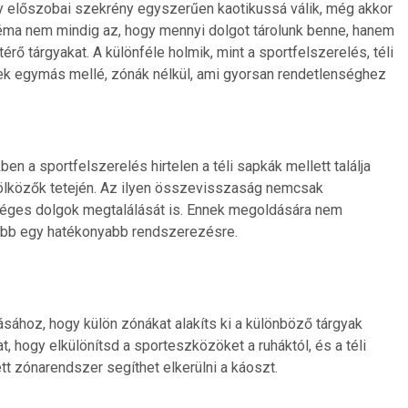
gy előszobai szekrény egyszerűen kaotikussá válik, még akkor
bléma nem mindig az, hogy mennyi dolgot tárolunk benne, hanem
rő tárgyakat. A különféle holmik, mint a sportfelszerelés, téli
nek egymás mellé, zónák nélkül, ami gyorsan rendetlenséghez
 a sportfelszerelés hirtelen a téli sapkák mellett találja
rölközők tetején. Az ilyen összevisszaság nemcsak
séges dolgok megtalálását is. Ennek megoldására nem
kább egy hatékonyabb rendszerezésre.
sához, hogy külön zónákat alakíts ki a különböző tárgyak
 hogy elkülönítsd a sporteszközöket a ruháktól, és a téli
tt zónarendszer segíthet elkerülni a káoszt.