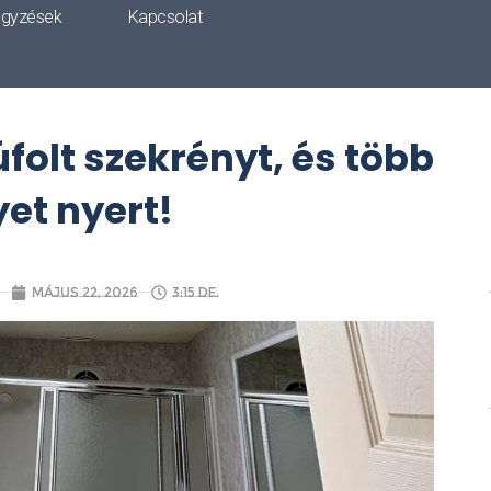
egyzések
Kapcsolat
folt szekrényt, és több
yet nyert!
május 22, 2026
3:15 de.