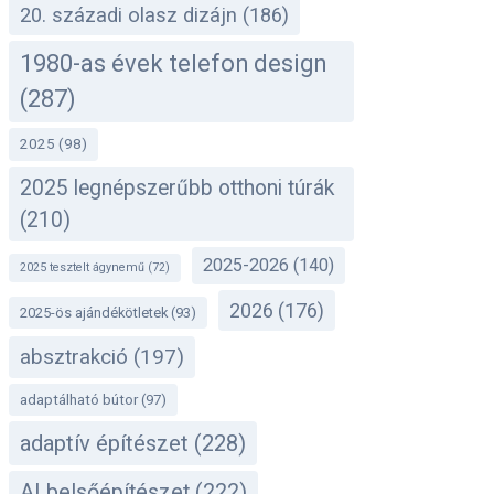
20. századi olasz dizájn
(186)
1980-as évek telefon design
(287)
2025
(98)
2025 legnépszerűbb otthoni túrák
(210)
2025-2026
(140)
2025 tesztelt ágynemű
(72)
2026
(176)
2025-ös ajándékötletek
(93)
absztrakció
(197)
adaptálható bútor
(97)
adaptív építészet
(228)
AI belsőépítészet
(222)