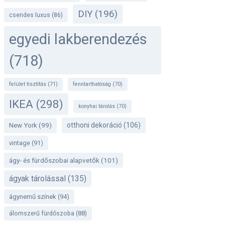
DIY
(196)
csendes luxus
(86)
egyedi lakberendezés
(718)
felület tisztítás
(71)
fenntarthatóság
(70)
IKEA
(298)
konyhai tárolás
(70)
otthoni dekoráció
(106)
New York
(99)
vintage
(91)
ágy- és fürdőszobai alapvetők
(101)
ágyak tárolással
(135)
ágynemű színek
(94)
álomszerű fürdőszoba
(88)