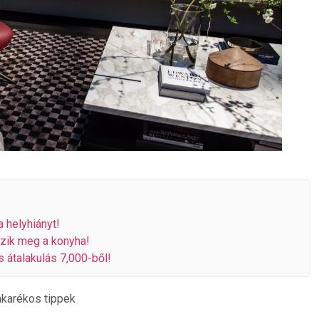
 helyhiányt!
zik meg a konyha!
 átalakulás 7,000-ből!
akarékos tippek