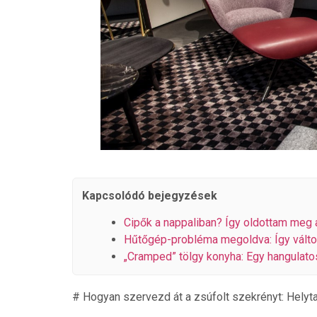
Kapcsolódó bejegyzések
Cipők a nappaliban? Így oldottam meg a
Hűtőgép-probléma megoldva: Így válto
„Cramped” tölgy konyha: Egy hangulatos
# Hogyan szervezd át a zsúfolt szekrényt: Helyt