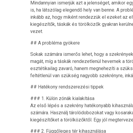
Mindannyian ismerjük azt a jelenséget, amikor e
is, ha látszólag elegendő hely van benne. A pro
inkább az, hogy miként rendezzük el ezeket az elté
kiegészítők, táskák és törölközők gyakran kerül
vezet.
## A probléma gyökere
Sokak számára ismerős lehet, hogy a szekrényekben
magát, míg a táskák rendezetlenül hevernek a tö
esztétikailag zavaró, hanem megnehezíti a szük
feltétlenül van szükség nagyobb szekrényre, in
## Hatékony rendszerezési tippek
### 1. Külön zónák kialakítása
Az első lépés a szekrény hatékonyabb kihasználá
számára. Használj tárolódobozokat vagy kosarakat,
kiegészítőket a törölközőktől. Egy jól megterveze
### 2. Függőleges tér kihasználása