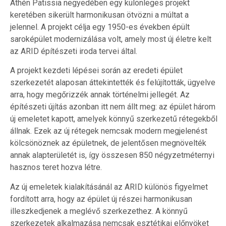
Athén Patissia negyedében egy különleges projekt
keretében sikerült harmonikusan ötvözni a múltat a
jelennel. A projekt célja egy 1950-es években épült
saroképület modernizálása volt, amely most új életre kelt
az ARID építészeti iroda tervei által.
A projekt kezdeti lépései során az eredeti épület
szerkezetét alaposan áttekintették és felújították, ügyelve
arra, hogy megőrizzék annak történelmi jellegét. Az
építészeti újítás azonban itt nem állt meg: az épület három
új emeletet kapott, amelyek könnyű szerkezetű rétegekből
állnak. Ezek az új rétegek nemcsak modern megjelenést
kölcsönöznek az épületnek, de jelentősen megnövelték
annak alapterületét is, így összesen 850 négyzetméternyi
hasznos teret hozva létre.
Az új emeletek kialakításánál az ARID különös figyelmet
fordított arra, hogy az épület új részei harmonikusan
illeszkedjenek a meglévő szerkezethez. A könnyű
szerkezetek alkalmazása nemcsak esztétikai előnyöket