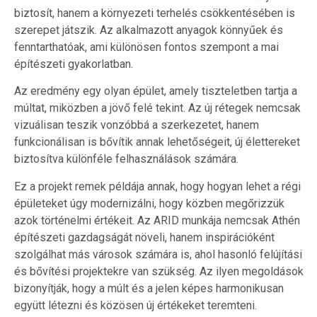
biztosít, hanem a környezeti terhelés csökkentésében is
szerepet játszik. Az alkalmazott anyagok könnyűek és
fenntarthatóak, ami különösen fontos szempont a mai
építészeti gyakorlatban.
Az eredmény egy olyan épület, amely tiszteletben tartja a
múltat, miközben a jövő felé tekint. Az új rétegek nemcsak
vizuálisan teszik vonzóbbá a szerkezetet, hanem
funkcionálisan is bővítik annak lehetőségeit, új élettereket
biztosítva különféle felhasználások számára.
Ez a projekt remek példája annak, hogy hogyan lehet a régi
épületeket úgy modernizálni, hogy közben megőrizzük
azok történelmi értékeit. Az ARID munkája nemcsak Athén
építészeti gazdagságát növeli, hanem inspirációként
szolgálhat más városok számára is, ahol hasonló felújítási
és bővítési projektekre van szükség. Az ilyen megoldások
bizonyítják, hogy a múlt és a jelen képes harmonikusan
együtt létezni és közösen új értékeket teremteni.