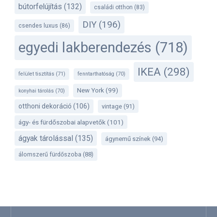
bútorfelújítás
(132)
családi otthon
(83)
DIY
(196)
csendes luxus
(86)
egyedi lakberendezés
(718)
IKEA
(298)
felület tisztítás
(71)
fenntarthatóság
(70)
New York
(99)
konyhai tárolás
(70)
otthoni dekoráció
(106)
vintage
(91)
ágy- és fürdőszobai alapvetők
(101)
ágyak tárolással
(135)
ágynemű színek
(94)
álomszerű fürdőszoba
(88)