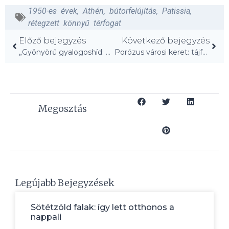
1950-es évek
,
Athén
,
bútorfelújítás
,
Patissia
,
rétegzett könnyű térfogat
Előző bejegyzés
Következő bejegyzés
„Gyönyörű gyalogoshíd: Felsőkertek Bangkok szívében!”
Porózus városi keret: tájformáló mongol városfejlesztés
Megosztás
Legújabb Bejegyzések
Sötétzöld falak: így lett otthonos a
nappali