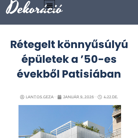
Dekoráció
Rétegelt könnyűsúlyú
épületek a ’50-es
évekből Patisiában
Lantos Geza
január 9, 2026
4:22 de.