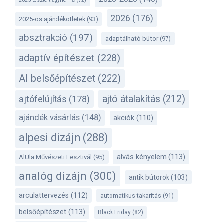
2025 tesztelt ágynemű
(72)
2026
(176)
2025-ös ajándékötletek
(93)
absztrakció
(197)
adaptálható bútor
(97)
adaptív építészet
(228)
AI belsőépítészet
(222)
ajtó átalakítás
(212)
ajtófelújítás
(178)
ajándék vásárlás
(148)
akciók
(110)
alpesi dizájn
(288)
alvás kényelem
(113)
AlUla Művészeti Fesztivál
(95)
analóg dizájn
(300)
antik bútorok
(103)
arculattervezés
(112)
automatikus takarítás
(91)
belsőépítészet
(113)
Black Friday
(82)