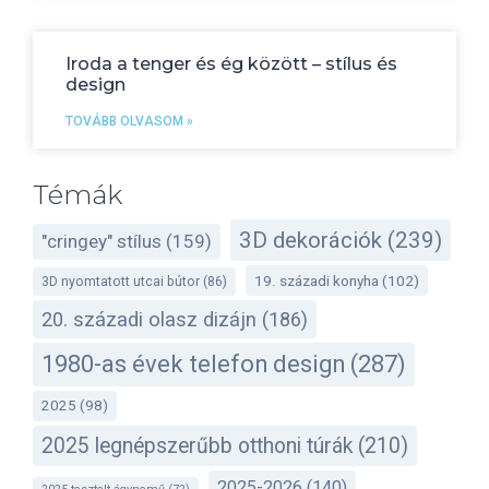
Iroda a tenger és ég között – stílus és
design
TOVÁBB OLVASOM »
Témák
3D dekorációk
(239)
"cringey" stílus
(159)
19. századi konyha
(102)
3D nyomtatott utcai bútor
(86)
20. századi olasz dizájn
(186)
1980-as évek telefon design
(287)
2025
(98)
2025 legnépszerűbb otthoni túrák
(210)
2025-2026
(140)