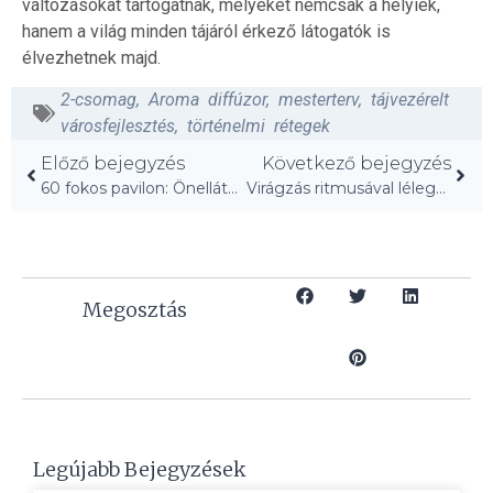
változásokat tartogatnak, melyeket nemcsak a helyiek,
hanem a világ minden tájáról érkező látogatók is
élvezhetnek majd.
2-csomag
,
Aroma diffúzor
,
mesterterv
,
tájvezérelt
városfejlesztés
,
történelmi rétegek
Előző bejegyzés
Következő bejegyzés
60 fokos pavilon: Önellátó kerékpáros pihenőhely!
Virágzás ritmusával lélegző kinetikus installáció születik
Megosztás
Legújabb Bejegyzések