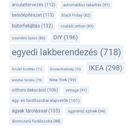
arculattervezés
(112)
automatikus takarítás
(91)
belsőépítészet
(113)
Black Friday
(82)
bútorfelújítás
(132)
családi otthon
(83)
DIY
(196)
csendes luxus
(86)
egyedi lakberendezés
(718)
IKEA
(298)
felület tisztítás
(71)
fenntarthatóság
(70)
New York
(99)
konyhai tárolás
(70)
otthoni dekoráció
(106)
vintage
(91)
ágy- és fürdőszobai alapvetők
(101)
ágyak tárolással
(135)
ágynemű színek
(94)
álomszerű fürdőszoba
(88)