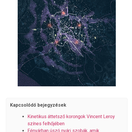
Kapcsolódó bejegyzések
Kinetikus áttetsző korongok Vincent Leroy
színes felhőjében
Fényárban úszó nyári szobák, amik