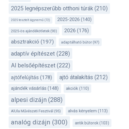
2025 legnépszerűbb otthoni túrák
(210)
2025-2026
(140)
2025 tesztelt ágynemű
(72)
2026
(176)
2025-ös ajándékötletek
(93)
absztrakció
(197)
adaptálható bútor
(97)
adaptív építészet
(228)
AI belsőépítészet
(222)
ajtó átalakítás
(212)
ajtófelújítás
(178)
ajándék vásárlás
(148)
akciók
(110)
alpesi dizájn
(288)
alvás kényelem
(113)
AlUla Művészeti Fesztivál
(95)
analóg dizájn
(300)
antik bútorok
(103)