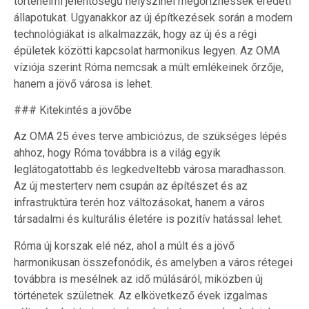
történelmi jelentőségű helyszínei megőrizhessék eredeti
állapotukat. Ugyanakkor az új építkezések során a modern
technológiákat is alkalmazzák, hogy az új és a régi
épületek közötti kapcsolat harmonikus legyen. Az OMA
víziója szerint Róma nemcsak a múlt emlékeinek őrzője,
hanem a jövő városa is lehet.
### Kitekintés a jövőbe
Az OMA 25 éves terve ambiciózus, de szükséges lépés
ahhoz, hogy Róma továbbra is a világ egyik
leglátogatottabb és legkedveltebb városa maradhasson.
Az új mesterterv nem csupán az építészet és az
infrastruktúra terén hoz változásokat, hanem a város
társadalmi és kulturális életére is pozitív hatással lehet.
Róma új korszak elé néz, ahol a múlt és a jövő
harmonikusan összefonódik, és amelyben a város rétegei
továbbra is mesélnek az idő múlásáról, miközben új
történetek születnek. Az elkövetkező évek izgalmas