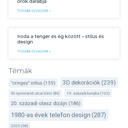
örök darabja
TOVÁBB OLVASOM »
Iroda a tenger és ég között – stílus és
design
TOVÁBB OLVASOM »
Témák
3D dekorációk
(239)
"cringey" stílus
(159)
19. századi konyha
(102)
3D nyomtatott utcai bútor
(86)
20. századi olasz dizájn
(186)
1980-as évek telefon design
(287)
2025
(98)