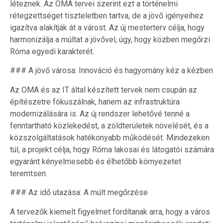
léteznek. Az OMA tervei szerint ezt a történelmi
rétegzettséget tiszteletben tartva, de a jövő igényeihez
igazítva alakítják át a várost. Az új mesterterv célja, hogy
harmonizálja a múltat a jövővel, úgy, hogy közben megőrzi
Róma egyedi karakterét.
### A jövő városa: Innováció és hagyomány kéz a kézben
Az OMA és az IT által készített tervek nem csupán az
építészetre fókuszálnak, hanem az infrastruktúra
modernizálására is. Az új rendszer lehetővé tenné a
fenntartható közlekedést, a zöldterületek növelését, és a
közszolgáltatások hatékonyabb működését. Mindezeken
túl, a projekt célja, hogy Róma lakosai és látogatói számára
egyaránt kényelmesebb és élhetőbb környezetet
teremtsen.
### Az idő utazása: A múlt megőrzése
A tervezők kiemelt figyelmet fordítanak arra, hogy a város