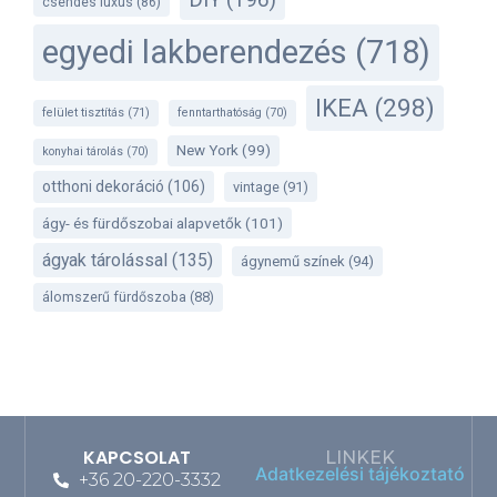
csendes luxus
(86)
egyedi lakberendezés
(718)
IKEA
(298)
felület tisztítás
(71)
fenntarthatóság
(70)
New York
(99)
konyhai tárolás
(70)
otthoni dekoráció
(106)
vintage
(91)
ágy- és fürdőszobai alapvetők
(101)
ágyak tárolással
(135)
ágynemű színek
(94)
álomszerű fürdőszoba
(88)
KAPCSOLAT
LINKEK
Adatkezelési tájékoztató
+36 20-220-3332