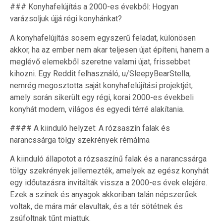
### Konyhafelújítás a 2000-es évekből: Hogyan
varázsoljuk újjá régi konyhánkat?
A konyhafelújítás sosem egyszerű feladat, különösen
akkor, ha az ember nem akar teljesen újat építeni, hanem a
meglévő elemekből szeretne valami újat, frissebbet
kihozni. Egy Reddit felhasználó, u/SleepyBearStella,
nemrég megosztotta saját konyhafelújítási projektjét,
amely során sikerült egy régi, korai 2000-es évekbeli
konyhát modern, világos és egyedi térré alakítania.
#### A kiinduló helyzet: A rózsaszín falak és
narancssárga tölgy szekrények rémálma
A kiinduló állapotot a rózsaszínű falak és a narancssárga
tölgy szekrények jellemezték, amelyek az egész konyhát
egy időutazásra invitálták vissza a 2000-es évek elejére.
Ezek a színek és anyagok akkoriban talán népszerűek
voltak, de mára már elavultak, és a tér sötétnek és
zsúfoltnak tűnt miattuk.