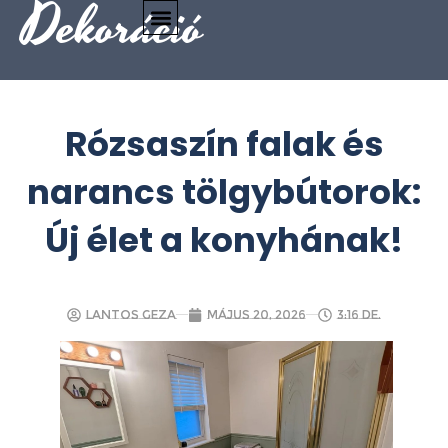
Dekoráció
Rózsaszín falak és
narancs tölgybútorok:
Új élet a konyhának!
Lantos Geza
május 20, 2026
3:16 de.