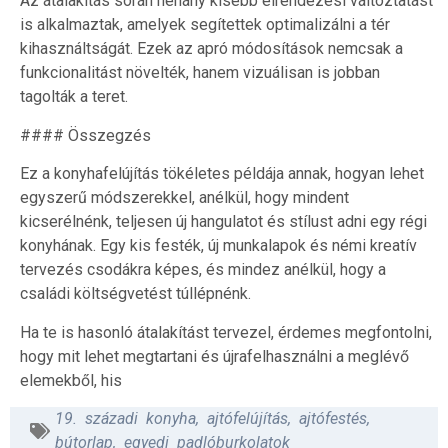
Az átalakítás során néhány kisebb elrendezési változtatást
is alkalmaztak, amelyek segítettek optimalizálni a tér
kihasználtságát. Ezek az apró módosítások nemcsak a
funkcionalitást növelték, hanem vizuálisan is jobban
tagolták a teret.
#### Összegzés
Ez a konyhafelújítás tökéletes példája annak, hogyan lehet
egyszerű módszerekkel, anélkül, hogy mindent
kicserélnénk, teljesen új hangulatot és stílust adni egy régi
konyhának. Egy kis festék, új munkalapok és némi kreatív
tervezés csodákra képes, és mindez anélkül, hogy a
családi költségvetést túllépnénk.
Ha te is hasonló átalakítást tervezel, érdemes megfontolni,
hogy mit lehet megtartani és újrafelhasználni a meglévő
elemekből, his
19. századi konyha
,
ajtófelújítás
,
ajtófestés
,
bútorlap
,
egyedi padlóburkolatok