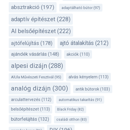
absztrakció
(197)
adaptálható bútor
(97)
adaptív építészet
(228)
AI belsőépítészet
(222)
ajtó átalakítás
(212)
ajtófelújítás
(178)
ajándék vásárlás
(148)
akciók
(110)
alpesi dizájn
(288)
alvás kényelem
(113)
AlUla Művészeti Fesztivál
(95)
analóg dizájn
(300)
antik bútorok
(103)
arculattervezés
(112)
automatikus takarítás
(91)
belsőépítészet
(113)
Black Friday
(82)
bútorfelújítás
(132)
családi otthon
(83)
DIY
(196)