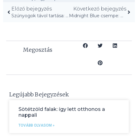
Előző bejegyzés
Következő bejegyzés
Szúnyogok távol tartása: 7 hatékony módszer nyárra!
Midnight Blue csempe: Új élet a konyhában!
Megosztás
Legújabb Bejegyzések
Sötétzöld falak: így lett otthonos a
nappali
TOVÁBB OLVASOM »