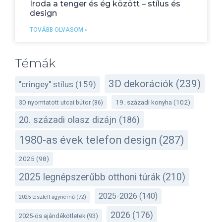
Iroda a tenger és ég között – stílus és
design
TOVÁBB OLVASOM »
Témák
3D dekorációk
(239)
"cringey" stílus
(159)
19. századi konyha
(102)
3D nyomtatott utcai bútor
(86)
20. századi olasz dizájn
(186)
1980-as évek telefon design
(287)
2025
(98)
2025 legnépszerűbb otthoni túrák
(210)
2025-2026
(140)
2025 tesztelt ágynemű
(72)
2026
(176)
2025-ös ajándékötletek
(93)