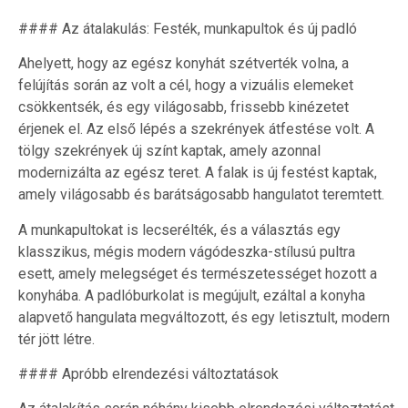
#### Az átalakulás: Festék, munkapultok és új padló
Ahelyett, hogy az egész konyhát szétverték volna, a
felújítás során az volt a cél, hogy a vizuális elemeket
csökkentsék, és egy világosabb, frissebb kinézetet
érjenek el. Az első lépés a szekrények átfestése volt. A
tölgy szekrények új színt kaptak, amely azonnal
modernizálta az egész teret. A falak is új festést kaptak,
amely világosabb és barátságosabb hangulatot teremtett.
A munkapultokat is lecserélték, és a választás egy
klasszikus, mégis modern vágódeszka-stílusú pultra
esett, amely melegséget és természetességet hozott a
konyhába. A padlóburkolat is megújult, ezáltal a konyha
alapvető hangulata megváltozott, és egy letisztult, modern
tér jött létre.
#### Apróbb elrendezési változtatások