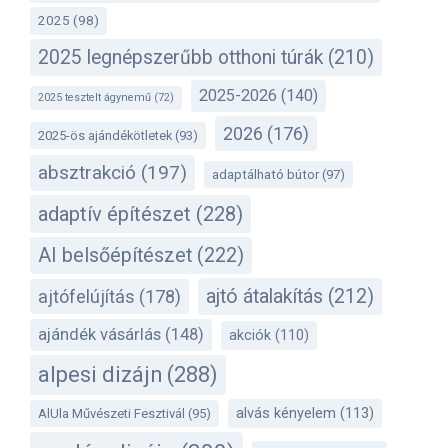
2025
(98)
2025 legnépszerűbb otthoni túrák
(210)
2025-2026
(140)
2025 tesztelt ágynemű
(72)
2026
(176)
2025-ös ajándékötletek
(93)
absztrakció
(197)
adaptálható bútor
(97)
adaptív építészet
(228)
AI belsőépítészet
(222)
ajtó átalakítás
(212)
ajtófelújítás
(178)
ajándék vásárlás
(148)
akciók
(110)
alpesi dizájn
(288)
alvás kényelem
(113)
AlUla Művészeti Fesztivál
(95)