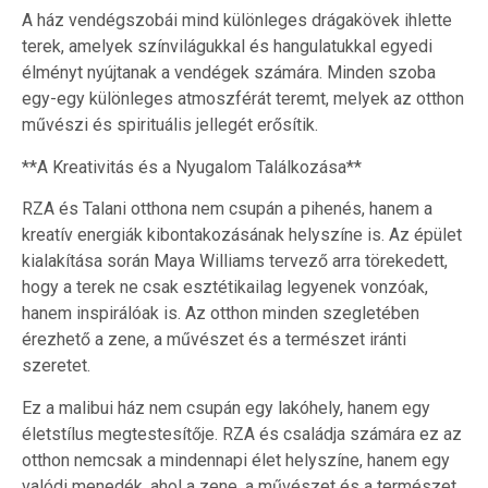
A ház vendégszobái mind különleges drágakövek ihlette
terek, amelyek színvilágukkal és hangulatukkal egyedi
élményt nyújtanak a vendégek számára. Minden szoba
egy-egy különleges atmoszférát teremt, melyek az otthon
művészi és spirituális jellegét erősítik.
**A Kreativitás és a Nyugalom Találkozása**
RZA és Talani otthona nem csupán a pihenés, hanem a
kreatív energiák kibontakozásának helyszíne is. Az épület
kialakítása során Maya Williams tervező arra törekedett,
hogy a terek ne csak esztétikailag legyenek vonzóak,
hanem inspirálóak is. Az otthon minden szegletében
érezhető a zene, a művészet és a természet iránti
szeretet.
Ez a malibui ház nem csupán egy lakóhely, hanem egy
életstílus megtestesítője. RZA és családja számára ez az
otthon nemcsak a mindennapi élet helyszíne, hanem egy
valódi menedék, ahol a zene, a művészet és a természet