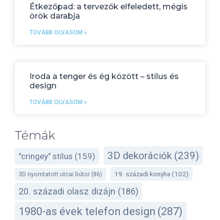
Étkezőpad: a tervezők elfeledett, mégis
örök darabja
TOVÁBB OLVASOM »
Iroda a tenger és ég között – stílus és
design
TOVÁBB OLVASOM »
Témák
3D dekorációk
(239)
"cringey" stílus
(159)
19. századi konyha
(102)
3D nyomtatott utcai bútor
(86)
20. századi olasz dizájn
(186)
1980-as évek telefon design
(287)