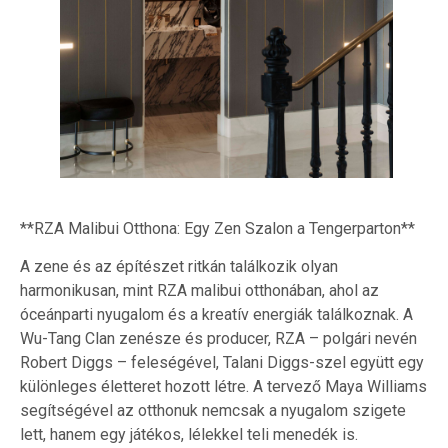
**RZA Malibui Otthona: Egy Zen Szalon a Tengerparton**
A zene és az építészet ritkán találkozik olyan
harmonikusan, mint RZA malibui otthonában, ahol az
óceánparti nyugalom és a kreatív energiák találkoznak. A
Wu-Tang Clan zenésze és producer, RZA – polgári nevén
Robert Diggs – feleségével, Talani Diggs-szel együtt egy
különleges életteret hozott létre. A tervező Maya Williams
segítségével az otthonuk nemcsak a nyugalom szigete
lett, hanem egy játékos, lélekkel teli menedék is.