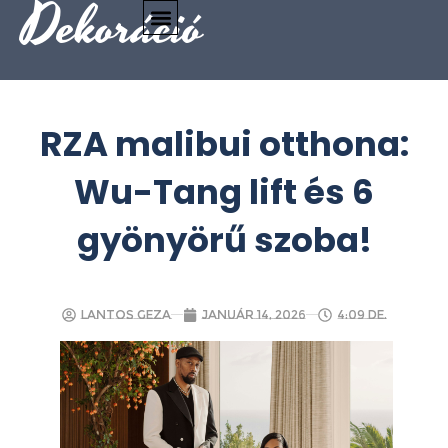
Dekoráció
RZA malibui otthona:
Wu-Tang lift és 6
gyönyörű szoba!
Lantos Geza
január 14, 2026
4:09 de.