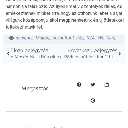
harmóniája találkozik. Az ilyen kreatív szentélyek ritkák, és
emlékeztetnek minket arra, hogy az otthonunk lehet a saját
világunk középpontja, ahol megpihenhetünk és új ötletekkel
töltekezhetünk fel.
designer
,
Malibu
,
oceanfront ház
,
RZA
,
Wu-Tang
Előző bejegyzés
Következő bejegyzés
A Mosdó Alatti Rémálom: Praktikus Tárolási Tippek!
Bőrkanapét tisztítani? Itt a válasz minden kérdésedre!
Megosztás