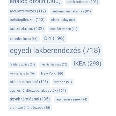
analóg dizájn
(300)
antik bútorok
(103)
arculattervezés
(112)
automatikus takarítás
(91)
belsőépítészet
(113)
Black Friday
(82)
bútorfelújítás
(132)
családi otthon
(83)
DIY
(196)
csendes luxus
(86)
egyedi lakberendezés
(718)
IKEA
(298)
felület tisztítás
(71)
fenntarthatóság
(70)
New York
(99)
konyhai tárolás
(70)
otthoni dekoráció
(106)
vintage
(91)
ágy- és fürdőszobai alapvetők
(101)
ágyak tárolással
(135)
ágynemű színek
(94)
álomszerű fürdőszoba
(88)