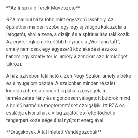
**Az Inspiráló Terek Művészete**
RZA malibui háza több mint egyszerű lakóhely. Az
épületben minden szoba egy-egy új világba kalauzolja a
látogatót, ahol a zene, a dizájn és a spiritualitás találkozik.
Az egyik legkiemelkedőbb helyiség a „Wu-Tang Lift”,
amely nem csak egy egyszerű közlekedési eszköz,
hanem egy kreatív tér is, amely a zenekar szellemiségét
tükrözi.
A ház szívében található a Zen Nagy Szalon, amely a béke
és a nyugalom oázisa. A szalonban minden részlet
kidolgozott és átgondolt: a puha szőnyegek, a
természetes fény és a gondosan válogatott bútorok mind
a belső harmónia megteremtését szolgálják. Itt RZA és
családja elvonulhat a világ zajától, és feltöltődhet a
tengerpart közelsége által nyújtott energiával.
**Drágakövek Által Ihletett Vendégszobák**