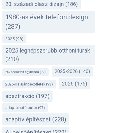
20. századi olasz dizájn
(186)
1980-as évek telefon design
(287)
2025
(98)
2025 legnépszerűbb otthoni túrák
(210)
2025-2026
(140)
2025 tesztelt ágynemű
(72)
2026
(176)
2025-ös ajándékötletek
(93)
absztrakció
(197)
adaptálható bútor
(97)
adaptív építészet
(228)
AI belsőépítészet
(222)