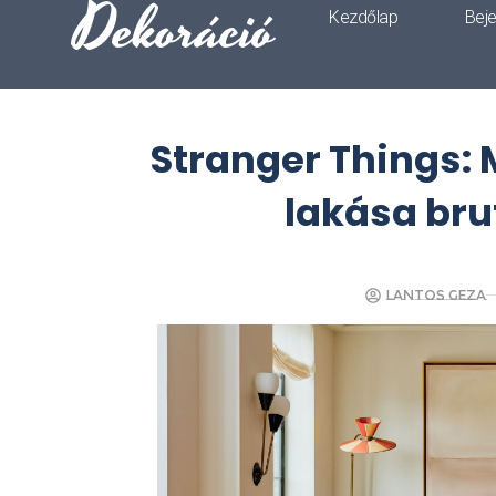
Dekoráció
Kezdőlap
Bej
Stranger Things:
lakása bru
Lantos Geza