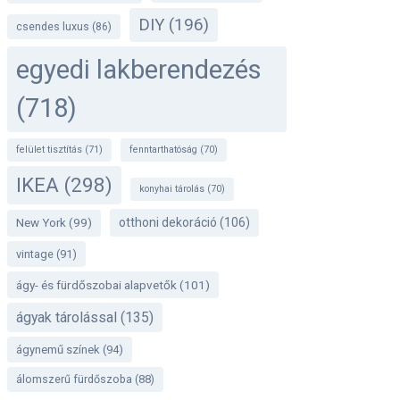
DIY
(196)
csendes luxus
(86)
egyedi lakberendezés
(718)
felület tisztítás
(71)
fenntarthatóság
(70)
IKEA
(298)
konyhai tárolás
(70)
otthoni dekoráció
(106)
New York
(99)
vintage
(91)
ágy- és fürdőszobai alapvetők
(101)
ágyak tárolással
(135)
ágynemű színek
(94)
álomszerű fürdőszoba
(88)