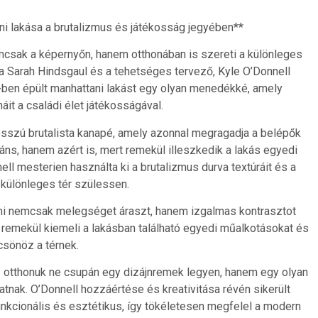
i lakása a brutalizmus és játékosság jegyében**
nemcsak a képernyőn, hanem otthonában is szereti a különleges
Sarah Hindsgaul és a tehetséges tervező, Kyle O’Donnell
9-ben épült manhattani lakást egy olyan menedékké, amely
áit a családi élet játékosságával.
sszú brutalista kanapé, amely azonnal megragadja a belépők
ns, hanem azért is, mert remekül illeszkedik a lakás egyedi
ll mesterien használta ki a brutalizmus durva textúráit és a
n különleges tér szülessen.
 ami nemcsak melegséget áraszt, hanem izgalmas kontrasztot
s remekül kiemeli a lakásban található egyedi műalkotásokat és
csönöz a térnek.
z otthonuk ne csupán egy dizájnremek legyen, hanem egy olyan
tnak. O’Donnell hozzáértése és kreativitása révén sikerült
unkcionális és esztétikus, így tökéletesen megfelel a modern