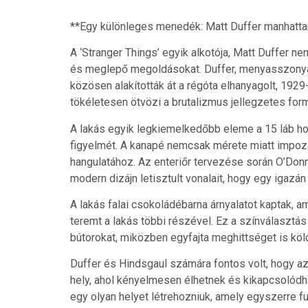
**Egy különleges menedék: Matt Duffer manhattan
A ‘Stranger Things’ egyik alkotója, Matt Duffer 
és meglepő megoldásokat. Duffer, menyasszonya 
közösen alakították át a régóta elhanyagolt, 192
tökéletesen ötvözi a brutalizmus jellegzetes form
A lakás egyik legkiemelkedőbb eleme a 15 láb ho
figyelmét. A kanapé nemcsak mérete miatt impozá
hangulatához. Az enteriőr tervezése során O’Donne
modern dizájn letisztult vonalait, hogy egy igazá
A lakás falai csokoládébarna árnyalatot kaptak,
teremt a lakás többi részével. Ez a színválasztá
bútorokat, miközben egyfajta meghittséget is köl
Duffer és Hindsgaul számára fontos volt, hogy a
hely, ahol kényelmesen élhetnek és kikapcsolódha
egy olyan helyet létrehozniuk, amely egyszerre f