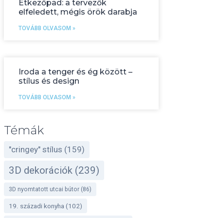
Étkezőpad: a tervezők
elfeledett, mégis örök darabja
TOVÁBB OLVASOM »
Iroda a tenger és ég között –
stílus és design
TOVÁBB OLVASOM »
Témák
"cringey" stílus
(159)
3D dekorációk
(239)
3D nyomtatott utcai bútor
(86)
19. századi konyha
(102)