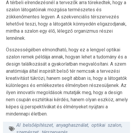
A térbeli elrendezésnél a tervezők arra törekedtek, hogy a
szalon látogatóinak mozgása természetes és
zökkenőmentes legyen. A szekvenciális térszervezés
lehetővé teszi, hogy a látogatók könnyedén eligazodjanak,
mintha a szalon egy élő, lélegző organizmus részei
lennének.
Összességében elmondható, hogy ez a lengyel optikai
szalon remek példája annak, hogyan lehet a tudomány és a
design találkozását a gyakorlatban megvalósítani. A szem
anatómiája által inspirált belső tér nemcsak a tervezési
kreativitást tükrözi, hanem segít abban is, hogy a látogatók
különleges és emlékezetes élményben részesüljenek. Az
ilyen innovatív megoldások mutatják meg, hogy a design
nem csupán esztétikai kérdés, hanem olyan eszköz, amely
képes új perspektívákat és élményeket nyújtani a
mindennapi életben.
AI belsőépítészet
,
anyaghasználat
,
optikai szalon
,
szemészet
,
térszervezés