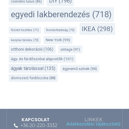
DIY
(196)
csendes luxus
(86)
egyedi lakberendezés
(718)
IKEA
(298)
felület tisztítás
(71)
fenntarthatóság
(70)
New York
(99)
konyhai tárolás
(70)
otthoni dekoráció
(106)
vintage
(91)
ágy- és fürdőszobai alapvetők
(101)
ágyak tárolással
(135)
ágynemű színek
(94)
álomszerű fürdőszoba
(88)
KAPCSOLAT
LINKEK
Adatkezelési tájékoztató
+36 20-220-3332