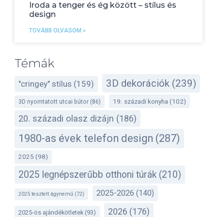
Iroda a tenger és ég között – stílus és
design
TOVÁBB OLVASOM »
Témák
3D dekorációk
(239)
"cringey" stílus
(159)
19. századi konyha
(102)
3D nyomtatott utcai bútor
(86)
20. századi olasz dizájn
(186)
1980-as évek telefon design
(287)
2025
(98)
2025 legnépszerűbb otthoni túrák
(210)
2025-2026
(140)
2025 tesztelt ágynemű
(72)
2026
(176)
2025-ös ajándékötletek
(93)