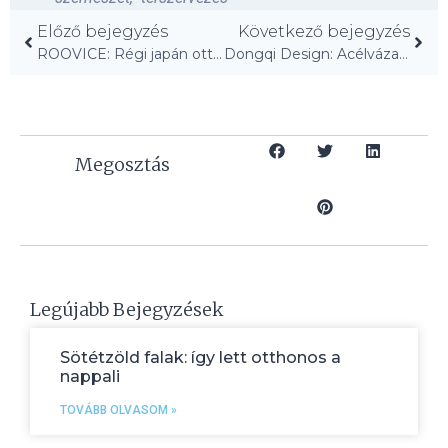
Előző bejegyzés
Következő bejegyzés
ROOVICE: Régi japán otthon újraélesztve fából készült belsőkkel
Dongqi Design: Acélvázak és váltakozó homlokzatok Sanghajban!
Megosztás
Legújabb Bejegyzések
Sötétzöld falak: így lett otthonos a
nappali
TOVÁBB OLVASOM »