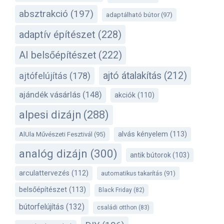
absztrakció
(197)
adaptálható bútor
(97)
adaptív építészet
(228)
AI belsőépítészet
(222)
ajtó átalakítás
(212)
ajtófelújítás
(178)
ajándék vásárlás
(148)
akciók
(110)
alpesi dizájn
(288)
alvás kényelem
(113)
AlUla Művészeti Fesztivál
(95)
analóg dizájn
(300)
antik bútorok
(103)
arculattervezés
(112)
automatikus takarítás
(91)
belsőépítészet
(113)
Black Friday
(82)
bútorfelújítás
(132)
családi otthon
(83)