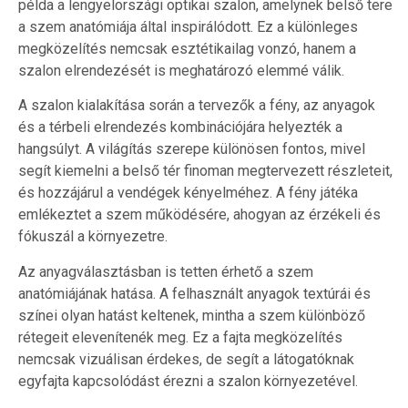
példa a lengyelországi optikai szalon, amelynek belső tere
a szem anatómiája által inspirálódott. Ez a különleges
megközelítés nemcsak esztétikailag vonzó, hanem a
szalon elrendezését is meghatározó elemmé válik.
A szalon kialakítása során a tervezők a fény, az anyagok
és a térbeli elrendezés kombinációjára helyezték a
hangsúlyt. A világítás szerepe különösen fontos, mivel
segít kiemelni a belső tér finoman megtervezett részleteit,
és hozzájárul a vendégek kényelméhez. A fény játéka
emlékeztet a szem működésére, ahogyan az érzékeli és
fókuszál a környezetre.
Az anyagválasztásban is tetten érhető a szem
anatómiájának hatása. A felhasznált anyagok textúrái és
színei olyan hatást keltenek, mintha a szem különböző
rétegeit elevenítenék meg. Ez a fajta megközelítés
nemcsak vizuálisan érdekes, de segít a látogatóknak
egyfajta kapcsolódást érezni a szalon környezetével.