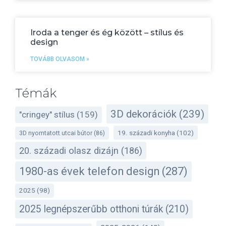
Iroda a tenger és ég között – stílus és
design
TOVÁBB OLVASOM »
Témák
3D dekorációk
(239)
"cringey" stílus
(159)
19. századi konyha
(102)
3D nyomtatott utcai bútor
(86)
20. századi olasz dizájn
(186)
1980-as évek telefon design
(287)
2025
(98)
2025 legnépszerűbb otthoni túrák
(210)