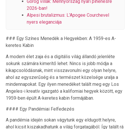
Görög villák: Mennyország nyári pihenésre
2026-ban!
Alpesi brutalizmus: L’Apogee Courchevel
nyers eleganciája
### Egy Színes Menedék a Hegyekben: A 1959-es A-
keretes Kabin
A modern élet zaja és a digitális világ állandó jelenléte
sokunk számára kimerítő lehet. Nincs is jobb módja a
kikapcsolódásnak, mint visszavonulni egy olyan helyre,
ahol az egyszerűség és a természet közelsége uralja a
mindennapokat. Egy ilyen menedéket talált meg egy Los
Angeles-i kreatív igazgató a kaliforniai hegyek között, egy
1959-ben épült A-keretes kabin formájában.
#### Egy Pandémiai Felfedezés
A pandémia idején sokan vágytunk egy eldugott helyre,
ahol kicsit kiszakadhatunk a világ forgatagából. Így talált rá