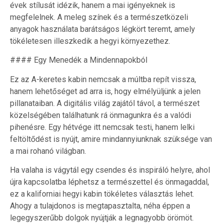
évek stílusát idézik, hanem a mai igényeknek is
megfelelnek. A meleg színek és a természetközeli
anyagok használata barátságos légkört teremt, amely
tökéletesen illeszkedik a hegyi környezethez.
#### Egy Menedék a Mindennapokból
Ez az A-keretes kabin nemcsak a múltba repít vissza,
hanem lehetőséget ad arra is, hogy elmélyüljünk a jelen
pillanataiban. A digitális világ zajától távol, a természet
közelségében találhatunk rá önmagunkra és a valódi
pihenésre. Egy hétvége itt nemcsak testi, hanem lelki
feltöltődést is nyújt, amire mindannyiunknak szüksége van
a mai rohanó világban.
Ha valaha is vágytál egy csendes és inspiráló helyre, ahol
újra kapcsolatba léphetsz a természettel és önmagaddal,
ez a kaliforniai hegyi kabin tökéletes választás lehet.
Ahogy a tulajdonos is megtapasztalta, néha éppen a
legegyszerűbb dolgok nyújtják a legnagyobb örömöt.