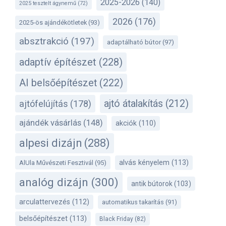
2025-2026
(140)
2025 tesztelt ágynemű
(72)
2026
(176)
2025-ös ajándékötletek
(93)
absztrakció
(197)
adaptálható bútor
(97)
adaptív építészet
(228)
AI belsőépítészet
(222)
ajtó átalakítás
(212)
ajtófelújítás
(178)
ajándék vásárlás
(148)
akciók
(110)
alpesi dizájn
(288)
alvás kényelem
(113)
AlUla Művészeti Fesztivál
(95)
analóg dizájn
(300)
antik bútorok
(103)
arculattervezés
(112)
automatikus takarítás
(91)
belsőépítészet
(113)
Black Friday
(82)