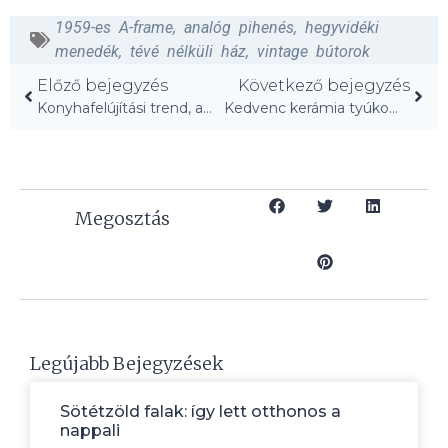
1959-es A-frame
,
analóg pihenés
,
hegyvidéki
menedék
,
tévé nélküli ház
,
vintage bútorok
Előző bejegyzés
Következő bejegyzés
Konyhafelújítási trend, amit legjobban megbánsz!
Kedvenc kerámia tyúkom: drága vintage kincs lett!
Megosztás
Legújabb Bejegyzések
Sötétzöld falak: így lett otthonos a
nappali