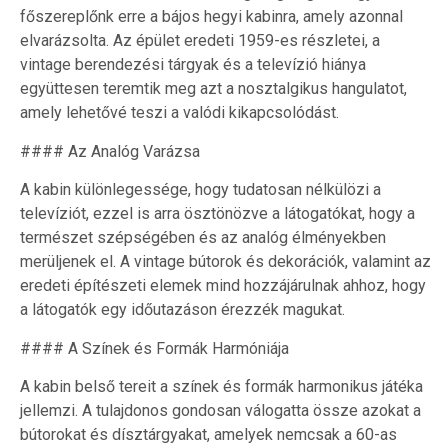
főszereplőnk erre a bájos hegyi kabinra, amely azonnal
elvarázsolta. Az épület eredeti 1959-es részletei, a
vintage berendezési tárgyak és a televízió hiánya
együttesen teremtik meg azt a nosztalgikus hangulatot,
amely lehetővé teszi a valódi kikapcsolódást.
#### Az Analóg Varázsa
A kabin különlegessége, hogy tudatosan nélkülözi a
televíziót, ezzel is arra ösztönözve a látogatókat, hogy a
természet szépségében és az analóg élményekben
merüljenek el. A vintage bútorok és dekorációk, valamint az
eredeti építészeti elemek mind hozzájárulnak ahhoz, hogy
a látogatók egy időutazáson érezzék magukat.
#### A Színek és Formák Harmóniája
A kabin belső tereit a színek és formák harmonikus játéka
jellemzi. A tulajdonos gondosan válogatta össze azokat a
bútorokat és dísztárgyakat, amelyek nemcsak a 60-as