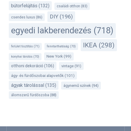
bútorfelújítás
(132)
családi otthon
(83)
DIY
(196)
csendes luxus
(86)
egyedi lakberendezés
(718)
IKEA
(298)
felület tisztítás
(71)
fenntarthatóság
(70)
New York
(99)
konyhai tárolás
(70)
otthoni dekoráció
(106)
vintage
(91)
ágy- és fürdőszobai alapvetők
(101)
ágyak tárolással
(135)
ágynemű színek
(94)
álomszerű fürdőszoba
(88)