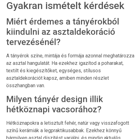
Gyakran ismételt kérdések
Miért érdemes a tányérokból
kiindulni az asztaldekoráció
tervezésénél?
A tányérok színe, mintája és formája azonnal meghatározza
az asztal hangulatát. Ha ezekhez igazítod a poharakat,
textilt és kiegészítőket, egységes, stílusos
asztaldekorációt kapsz, amiben minden részlet
összhangban van.
Milyen tányér design illik
hétköznapi vacsorához?
Hétköznapokra a letisztult fehér, natúr vagy visszafogott
színű kerámiák a legpraktikusabbak. Ezekhez könnyű
bármilyen asztal díszítést variálni, és mindig aktuális