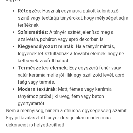
Rétegzés:
Használj egymásra pakolt különböző
színű vagy textúrájú tányérokat, hogy mélységet adj a
terítéknek.
Színismétlés:
A tányér színét jelenítsd meg a
szalvétán, poháron vagy apró dekorban is.
Kiegyensúlyozott minták:
Ha a tányér mintás,
legyenek letisztultabbak a további elemek, hogy ne
keltsenek zsúfolt hatást.
Természetes elemek:
Egy egyszerű fehér vagy
natúr kerámia mellé jól illik egy szál zöld levél, apró
faág vagy termés.
Modern textúrák:
Matt, fémes vagy kerámia
tányérhoz próbálj ki üveg, fém vagy beton
gyertyatartót.
Nem a mennyiség, hanem a stílusos egységesség számít.
Egy jól kiválasztott tányér design akár minden más
dekorációt is helyettesíthet!