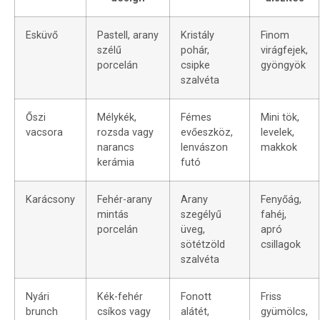
Esküvő
Pastell, arany
Kristály
Finom
szélű
pohár,
virágfejek,
porcelán
csipke
gyöngyök
szalvéta
Őszi
Mélykék,
Fémes
Mini tök,
vacsora
rozsda vagy
evőeszköz,
levelek,
narancs
lenvászon
makkok
kerámia
futó
Karácsony
Fehér-arany
Arany
Fenyőág,
mintás
szegélyű
fahéj,
porcelán
üveg,
apró
sötétzöld
csillagok
szalvéta
Nyári
Kék-fehér
Fonott
Friss
brunch
csíkos vagy
alátét,
gyümölcs,