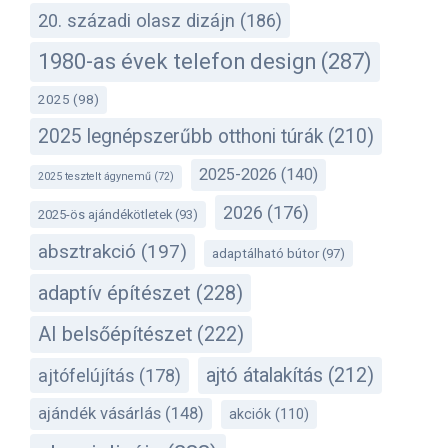
20. századi olasz dizájn
(186)
1980-as évek telefon design
(287)
2025
(98)
2025 legnépszerűbb otthoni túrák
(210)
2025-2026
(140)
2025 tesztelt ágynemű
(72)
2026
(176)
2025-ös ajándékötletek
(93)
absztrakció
(197)
adaptálható bútor
(97)
adaptív építészet
(228)
AI belsőépítészet
(222)
ajtó átalakítás
(212)
ajtófelújítás
(178)
ajándék vásárlás
(148)
akciók
(110)