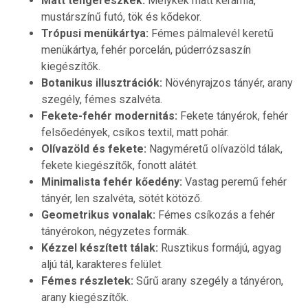
Matt tengerészkék:
Mélykék matt kerámia,
mustárszínű futó, tök és kődekor.
Trópusi menükártya:
Fémes pálmalevél keretű
menükártya, fehér porcelán, púderrózsaszín
kiegészítők.
Botanikus illusztrációk:
Növényrajzos tányér, arany
szegély, fémes szalvéta.
Fekete-fehér modernitás:
Fekete tányérok, fehér
felsőedények, csíkos textil, matt pohár.
Olívazöld és fekete:
Nagyméretű olívazöld tálak,
fekete kiegészítők, fonott alátét.
Minimalista fehér kőedény:
Vastag peremű fehér
tányér, len szalvéta, sötét kötöző.
Geometrikus vonalak:
Fémes csíkozás a fehér
tányérokon, négyzetes formák.
Kézzel készített tálak:
Rusztikus formájú, agyag
aljú tál, karakteres felület.
Fémes részletek:
Sűrű arany szegély a tányéron,
arany kiegészítők.