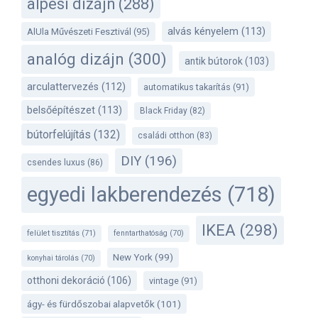
alpesi dizájn
(288)
alvás kényelem
(113)
AlUla Művészeti Fesztivál
(95)
analóg dizájn
(300)
antik bútorok
(103)
arculattervezés
(112)
automatikus takarítás
(91)
belsőépítészet
(113)
Black Friday
(82)
bútorfelújítás
(132)
családi otthon
(83)
DIY
(196)
csendes luxus
(86)
egyedi lakberendezés
(718)
IKEA
(298)
felület tisztítás
(71)
fenntarthatóság
(70)
New York
(99)
konyhai tárolás
(70)
otthoni dekoráció
(106)
vintage
(91)
ágy- és fürdőszobai alapvetők
(101)