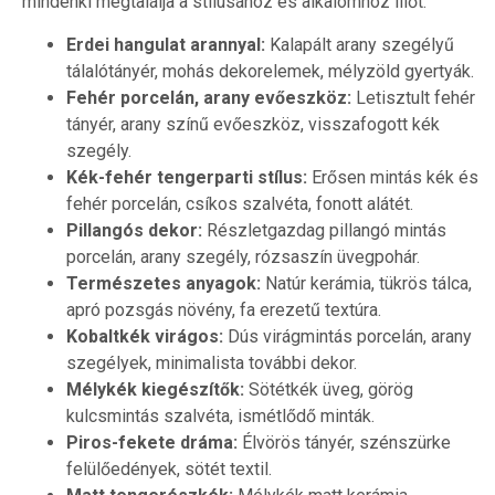
mindenki megtalálja a stílusához és alkalomhoz illőt.
Erdei hangulat arannyal:
Kalapált arany szegélyű
tálalótányér, mohás dekorelemek, mélyzöld gyertyák.
Fehér porcelán, arany evőeszköz:
Letisztult fehér
tányér, arany színű evőeszköz, visszafogott kék
szegély.
Kék-fehér tengerparti stílus:
Erősen mintás kék és
fehér porcelán, csíkos szalvéta, fonott alátét.
Pillangós dekor:
Részletgazdag pillangó mintás
porcelán, arany szegély, rózsaszín üvegpohár.
Természetes anyagok:
Natúr kerámia, tükrös tálca,
apró pozsgás növény, fa erezetű textúra.
Kobaltkék virágos:
Dús virágmintás porcelán, arany
szegélyek, minimalista további dekor.
Mélykék kiegészítők:
Sötétkék üveg, görög
kulcsmintás szalvéta, ismétlődő minták.
Piros-fekete dráma:
Élvörös tányér, szénszürke
felülőedények, sötét textil.