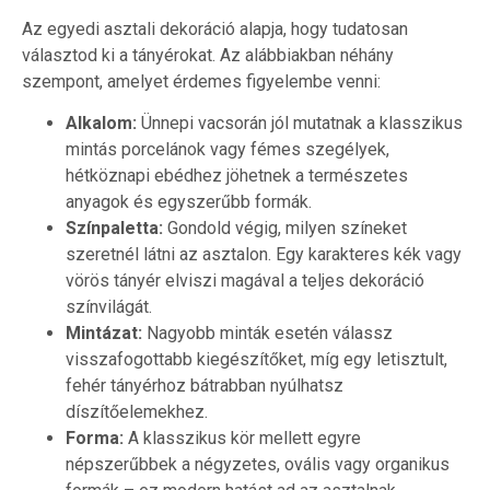
Az egyedi asztali dekoráció alapja, hogy tudatosan
választod ki a tányérokat. Az alábbiakban néhány
szempont, amelyet érdemes figyelembe venni:
Alkalom:
Ünnepi vacsorán jól mutatnak a klasszikus
mintás porcelánok vagy fémes szegélyek,
hétköznapi ebédhez jöhetnek a természetes
anyagok és egyszerűbb formák.
Színpaletta:
Gondold végig, milyen színeket
szeretnél látni az asztalon. Egy karakteres kék vagy
vörös tányér elviszi magával a teljes dekoráció
színvilágát.
Mintázat:
Nagyobb minták esetén válassz
visszafogottabb kiegészítőket, míg egy letisztult,
fehér tányérhoz bátrabban nyúlhatsz
díszítőelemekhez.
Forma:
A klasszikus kör mellett egyre
népszerűbbek a négyzetes, ovális vagy organikus