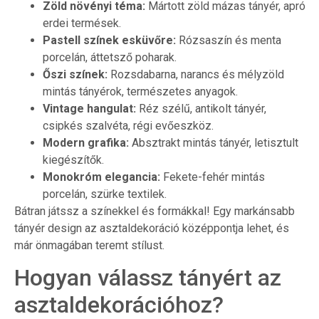
Zöld növényi téma:
Mártott zöld mázas tányér, apró
erdei termések.
Pastell színek esküvőre:
Rózsaszín és menta
porcelán, áttetsző poharak.
Őszi színek:
Rozsdabarna, narancs és mélyzöld
mintás tányérok, természetes anyagok.
Vintage hangulat:
Réz szélű, antikolt tányér,
csipkés szalvéta, régi evőeszköz.
Modern grafika:
Absztrakt mintás tányér, letisztult
kiegészítők.
Monokróm elegancia:
Fekete-fehér mintás
porcelán, szürke textilek.
Bátran játssz a színekkel és formákkal! Egy markánsabb
tányér design az asztaldekoráció középpontja lehet, és
már önmagában teremt stílust.
Hogyan válassz tányért az
asztaldekorációhoz?