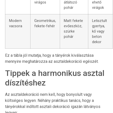
virágos
átlátszó
ehető
pohár
virágok
Modern
Geometrikus,
Matt fekete
Letisztult
vacsora
fekete-fehér
evőeszköz,
gyertya,
szürke
kő vagy
pohár
beton
dekor
Ez a tábla jól mutatja, hogy a tányérok kiválasztása
mennyire meghatározza az asztaldekoráció egészét.
Tippek a harmonikus asztal
díszítéshez
Az asztaldekoráció nem kell, hogy bonyolult vagy
költséges legyen. Néhány praktikus tanács, hogy a
tányérokkal indított asztali dekoráció igazán látványos
legyen: