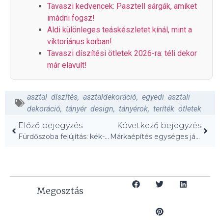
Tavaszi kedvencek: Pasztell sárgák, amiket
imádni fogsz!
Aldi különleges teáskészletet kínál, mint a
viktoriánus korban!
Tavaszi díszítési ötletek 2026-ra: téli dekor
már elavult!
asztal díszítés
,
asztaldekoráció
,
egyedi asztali
dekoráció
,
tányér design
,
tányérok
,
teríték ötletek
Előző bejegyzés
Következő bejegyzés
Fürdőszoba felújítás: kék-csempéből rózsaszín varázslat
Márkaépítés egységes járműfóliázással
Megosztás