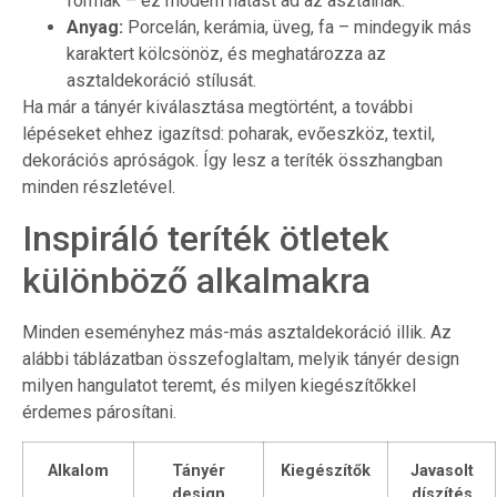
formák – ez modern hatást ad az asztalnak.
Anyag:
Porcelán, kerámia, üveg, fa – mindegyik más
karaktert kölcsönöz, és meghatározza az
asztaldekoráció stílusát.
Ha már a tányér kiválasztása megtörtént, a további
lépéseket ehhez igazítsd: poharak, evőeszköz, textil,
dekorációs apróságok. Így lesz a teríték összhangban
minden részletével.
Inspiráló teríték ötletek
különböző alkalmakra
Minden eseményhez más-más asztaldekoráció illik. Az
alábbi táblázatban összefoglaltam, melyik tányér design
milyen hangulatot teremt, és milyen kiegészítőkkel
érdemes párosítani.
Alkalom
Tányér
Kiegészítők
Javasolt
design
díszítés