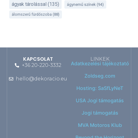
ágyak tárolással
(135)
ágynemű színek
(94)
álomszerű fürdőszoba
(88)
KAPCSOLAT
LINKEK
Adatkezelési tájékoztató
+36 20-220-3332
Zoldseg.com
hello@dekoracio.eu
Hosting: SaSfLyNeT
USA Jogi támogatás
Jogi támogatás
MVA Motoros Klub
Beyond the Horizont