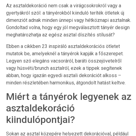
Az asztaldekoráció nem csak a virágcsokrokról vagy a
gyertyákról szól: a tányérokból kiinduló teríték ötletek új
dimenziót adnak minden ünnepi vagy hétköznapi asztalnak.
Gondoltad volna, hogy egy jól megválasztott tányér design
meghatározhatja az egész asztal díszítés stílusát?
Ebben a cikkben 23 inspiráló asztaldekorációs ötletet
mutatok be, amelyeknél a tányérok kapják a főszerepet.
Legyen szó elegáns vacsoráról, baráti összejövetelről
vagy húsvéti/brunch asztalról, ezek a tippek segítenek
abban, hogy igazán egyedi asztali dekorációt alkoss –
minden részletében harmonikus, átgondolt hatást keltve.
Miért a tányérok legyenek az
asztaldekoráció
kiindulópontjai?
Sokan az asztal közepére helyezett dekorációval, például