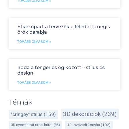
TOVÁBB OLVASOM »
Étkezőpad: a tervezők elfeledett, mégis
örök darabja
TOVÁBB OLVASOM »
Iroda a tenger és ég között – stílus és
design
TOVÁBB OLVASOM »
Témák
3D dekorációk
(239)
"cringey" stílus
(159)
19. századi konyha
(102)
3D nyomtatott utcai bútor
(86)