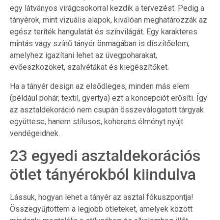
egy látványos virágcsokorral kezdik a tervezést. Pedig a
tányérok, mint vizuális alapok, kiválóan meghatározzák az
egész teríték hangulatát és színvilágát. Egy karakteres
mintás vagy színű tányér önmagában is díszítőelem,
amelyhez igazítani lehet az üvegpoharakat,
evőeszközöket, szalvétákat és kiegészítőket.
Ha a tányér design az elsődleges, minden más elem
(például pohár, textil, gyertya) ezt a koncepciót erősíti. Így
az asztaldekoráció nem csupán összeválogatott tárgyak
együttese, hanem stílusos, koherens élményt nyújt
vendégeidnek.
23 egyedi asztaldekorációs
ötlet tányérokból kiindulva
Lássuk, hogyan lehet a tányér az asztal fókuszpontja!
Összegyűjtöttem a legjobb ötleteket, amelyek között