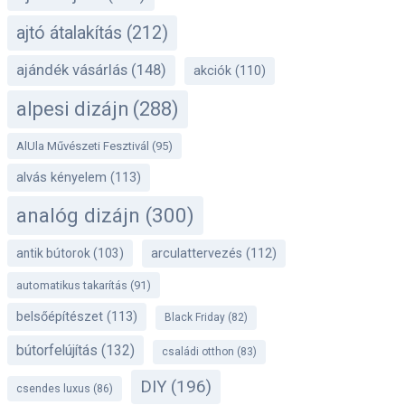
ajtó átalakítás
(212)
ajándék vásárlás
(148)
akciók
(110)
alpesi dizájn
(288)
AlUla Művészeti Fesztivál
(95)
alvás kényelem
(113)
analóg dizájn
(300)
antik bútorok
(103)
arculattervezés
(112)
automatikus takarítás
(91)
belsőépítészet
(113)
Black Friday
(82)
bútorfelújítás
(132)
családi otthon
(83)
DIY
(196)
csendes luxus
(86)