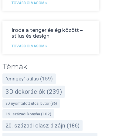
TOVÁBB OLVASOM »
Iroda a tenger és ég között –
stílus és design
TOVÁBB OLVASOM »
Témák
"cringey" stílus
(159)
3D dekorációk
(239)
3D nyomtatott utcai bútor
(86)
19. századi konyha
(102)
20. századi olasz dizájn
(186)