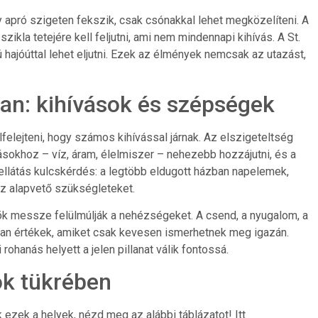
 apró szigeten fekszik, csak csónakkal lehet megközelíteni. A
zikla tetejére kell feljutni, ami nem mindennapi kihívás. A St.
 hajóúttal lehet eljutni. Ezek az élmények nemcsak az utazást,
an: kihívások és szépségek
felejteni, hogy számos kihívással járnak. Az elszigeteltség
tásokhoz – víz, áram, élelmiszer – nehezebb hozzájutni, és a
ellátás kulcskérdés: a legtöbb eldugott házban napelemek,
az alapvető szükségleteket.
ök messze felülmúlják a nehézségeket. A csend, a nyugalom, a
an értékek, amiket csak kevesen ismerhetnek meg igazán.
ohanás helyett a jelen pillanat válik fontossá.
ok tükrében
 ezek a helyek, nézd meg az alábbi táblázatot! Itt