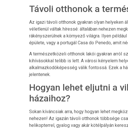
Távoli otthonok a termé
Az igazi távoli otthonok gyakran olyan helyeken á
véletlenül váltak híressé: általában nehezen megköz
rákényszerülnek a környező világra. Ilyen például
épülete, vagy a portugál Casa do Penedo, amit nég
A természetközeli otthonok lakói gyakran arról 
kihívásokkal telibb is lett. A városi kényelem hel
alkalmazkodóképesség válik fontossá. Ezek a ház
jelentenek.
Hogyan lehet eljutni a v
házaihoz?
Sokan kíváncsiak arra, hogy hogyan lehet megköze
nehezen! Az igazán távoli otthonok többsége csa
helikopterrel, gyalog vagy akár kötélpályán keres