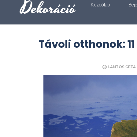
Dekoráció
Kezdőlap
Bej
Távoli otthonok: 1
Lantos Geza