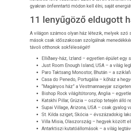
gyakran önfenntartó módon kell élni, saját energiát
11 lenyűgöző eldugott h
A világon számos olyan ház létezik, melyek szó sze
mások csak időszakosan szolgálnak menedékként
távoli otthonok sokféleségét!
Elliðaey-ház, Izland – egyetlen épület egy
Just Room Enough Island, USA – a világ leg
Paro Taktsang Monostor, Bhután – a szikla
Casa do Penedo, Portugália – kőház a hegy
“Magányos ház” a Vestmannaeyjar szigeten,
Bishop Rock világítótorony, Anglia – egyetl
Katskhi Pillar, Grúzia – oszlop tetején álló 
Supai Village, Arizona, USA – csak gyalog v
St. Kilda sziget, Skócia – évszázadokig la
Villa Misia, Olaszország – hegyek között elr
Antarktiszi kutatóállomások – a világ legtá