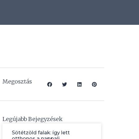
Megosztás
Legújabb Bejegyzések
Sötétzöld falak: így lett
otthonos a nappali