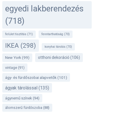
egyedi lakberendezés
(718)
felület tisztítás
(71)
fenntarthatóság
(70)
IKEA
(298)
konyhai tárolás
(70)
otthoni dekoráció
(106)
New York
(99)
vintage
(91)
ágy- és fürdőszobai alapvetők
(101)
ágyak tárolással
(135)
ágynemű színek
(94)
álomszerű fürdőszoba
(88)