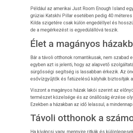
Például az amerikai Just Room Enough Island egy
grúziai Katskhi Pillar esetében pedig 40 méteres s
Kilda szigetére csak külön engedéllyel és hosszú
de a megérkezést is egyedülállóvá teszik.
Élet a magányos házakb
Bár a távoli otthonok romantikusak, nem szabad el
egyben azt is jelenti, hogy az alapvető szolgálta
sürgősségi segítség is lassabban érkezik. Az ön
esővízgyűjtők és fatüzelésű kályhák biztosítják 
Viszont a magányos házak lakói szerint az előny
természet közelsége és az önállóság érzése oly
Ezekben a házakban az idő lelassul, a mindennapi r
Távoli otthonok a szám
Ha kíváncsi vagy, mennyire ritkák és különlegesek