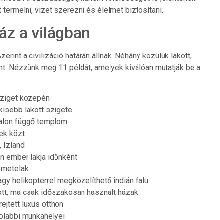
 termelni, vizet szerezni és élelmet biztosítani.
áz a világban
rint a civilizáció határán állnak. Néhány közülük lakott,
. Nézzünk meg 11 példát, amelyek kiválóan mutatják be a
 sziget közepén
kisebb lakott szigete
falon függő templom
ek közt
 Izland
en ember lakja időnként
remetelak
agy helikopterrel megközelíthető indián falu
kott, ma csak időszakosan használt házak
ejtett luxus otthon
volabbi munkahelyei