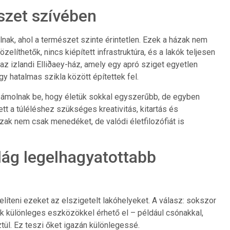
szet szívében
llnak, ahol a természet szinte érintetlen. Ezek a házak nem
elíthetők, nincs kiépített infrastruktúra, és a lakók teljesen
 az izlandi Elliðaey-ház, amely egy apró sziget egyetlen
y hatalmas szikla között építettek fel.
számolnak be, hogy életük sokkal egyszerűbb, de egyben
yett a túléléshez szükséges kreativitás, kitartás és
ak nem csak menedéket, de valódi életfilozófiát is
ilág legelhagyatottabb
líteni ezeket az elszigetelt lakóhelyeket. A válasz: sokszor
k különleges eszközökkel érhető el – például csónakkal,
ztül. Ez teszi őket igazán különlegessé.