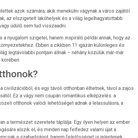
ntettek azok számára, akik menekülni vágynak a város zajától
, az elszigetelt lakóhelyek és a világ legelhagyatottabb
 vagy üdülő sem tud visszaadni.
a nyugalom szigetei, hanem inspiráló példái annak, hogy az
örnyezetekhez. Ebben a cikkben 11 igazán különleges és
ág legtávolabbi pontjain állnak – néhány közülük már-már
 körében.
otthonok?
civilizációból, és egy távoli otthonban élhetnek, távol a zajos
ásától. Ez a vágy nem csupán romantikus elképzelés: a
zeli otthonok valódi lehetőséget adnak a lelassulásra, a
ran a természet szeretete táplálja. Egy ilyen helyen az ember
gására alszik el, és minden nap felfedez valami újat a
nemcsak a szabadságot, hanem felelősséget is jelentenek: