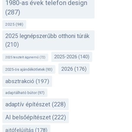
1980-as évek telefon design
(287)
2025
(98)
2025 legnépszerűbb otthoni túrák
(210)
2025-2026
(140)
2025 tesztelt ágynemű
(72)
2026
(176)
2025-ös ajándékötletek
(93)
absztrakció
(197)
adaptálható bútor
(97)
adaptív építészet
(228)
AI belsőépítészet
(222)
ajtófelújítás
(178)