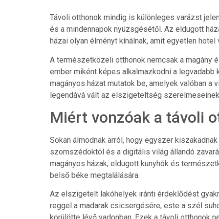
Távoli otthonok mindig is különleges varázst jele
és a mindennapok nyüzsgésétől. Az eldugott házak
házai olyan élményt kínálnak, amit egyetlen hotel
A természetközeli otthonok nemcsak a magány és 
ember miként képes alkalmazkodni a legvadabb k
magányos házat mutatok be, amelyek valóban a vil
legendává vált az elszigeteltség szerelmeseinek
Miért vonzóak a távoli 
Sokan álmodnak arról, hogy egyszer kiszakadnak a 
szomszédoktól és a digitális világ állandó zavar
magányos házak, eldugott kunyhók és természetkö
belső béke megtalálására.
Az elszigetelt lakóhelyek iránti érdeklődést gyak
reggel a madarak csicsergésére, este a szél suho
körülötte lévő vadonban. Ezek a távoli otthonok 