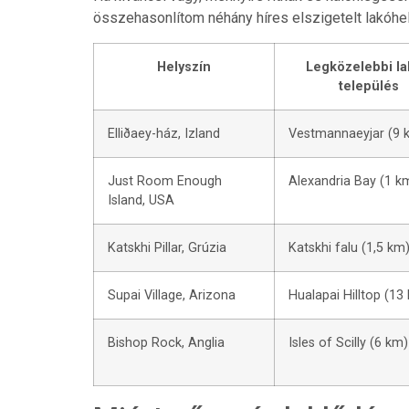
összehasonlítom néhány híres elszigetelt lakóhel
Helyszín
Legközelebbi la
település
Elliðaey-ház, Izland
Vestmannaeyjar (9 
Just Room Enough
Alexandria Bay (1 k
Island, USA
Katskhi Pillar, Grúzia
Katskhi falu (1,5 km
Supai Village, Arizona
Hualapai Hilltop (13
Bishop Rock, Anglia
Isles of Scilly (6 km)