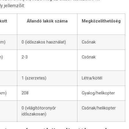
y jellemzőit:
kott
Állandó lakók száma
Megközelíthetőség
km)
0 (időszakos használat)
Csónak
m)
2-3
Csónak
)
1 (szerzetes)
Létra/kötél
 km)
208
Gyalog/helikopter
0 (világítótoronyőr
Csónak/helikopter
időszakosan)