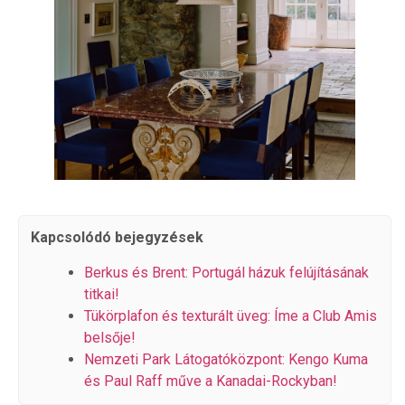
Kapcsolódó bejegyzések
Berkus és Brent: Portugál házuk felújításának
titkai!
Tükörplafon és texturált üveg: Íme a Club Amis
belsője!
Nemzeti Park Látogatóközpont: Kengo Kuma
és Paul Raff műve a Kanadai-Rockyban!