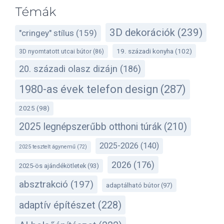
Témák
3D dekorációk
(239)
"cringey" stílus
(159)
19. századi konyha
(102)
3D nyomtatott utcai bútor
(86)
20. századi olasz dizájn
(186)
1980-as évek telefon design
(287)
2025
(98)
2025 legnépszerűbb otthoni túrák
(210)
2025-2026
(140)
2025 tesztelt ágynemű
(72)
2026
(176)
2025-ös ajándékötletek
(93)
absztrakció
(197)
adaptálható bútor
(97)
adaptív építészet
(228)