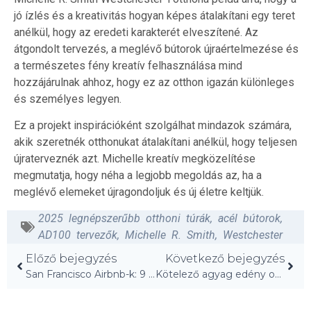
jó ízlés és a kreativitás hogyan képes átalakítani egy teret
anélkül, hogy az eredeti karakterét elveszítené. Az
átgondolt tervezés, a meglévő bútorok újraértelmezése és
a természetes fény kreatív felhasználása mind
hozzájárulnak ahhoz, hogy ez az otthon igazán különleges
és személyes legyen.
Ez a projekt inspirációként szolgálhat mindazok számára,
akik szeretnék otthonukat átalakítani anélkül, hogy teljesen
újraterveznék azt. Michelle kreatív megközelítése
megmutatja, hogy néha a legjobb megoldás az, ha a
meglévő elemeket újragondoljuk és új életre keltjük.
2025 legnépszerűbb otthoni túrák
,
acél bútorok
,
AD100 tervezők
,
Michelle R. Smith
,
Westchester
Előző bejegyzés
Következő bejegyzés
San Francisco Airbnb-k: 9 tökéletes választás NorCal kiruccanáshoz!
Kötelező agyag edény otthonodba: felfedezés vár!