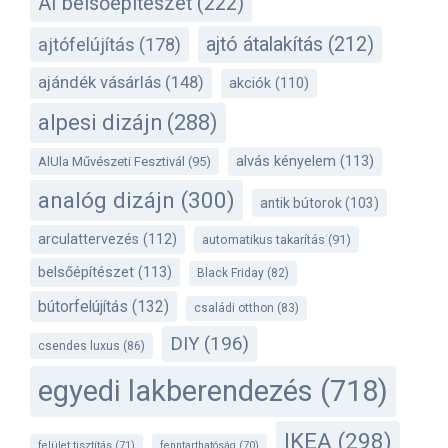
AI belsőépítészet
(222)
ajtó átalakítás
(212)
ajtófelújítás
(178)
ajándék vásárlás
(148)
akciók
(110)
alpesi dizájn
(288)
alvás kényelem
(113)
AlUla Művészeti Fesztivál
(95)
analóg dizájn
(300)
antik bútorok
(103)
arculattervezés
(112)
automatikus takarítás
(91)
belsőépítészet
(113)
Black Friday
(82)
bútorfelújítás
(132)
családi otthon
(83)
DIY
(196)
csendes luxus
(86)
egyedi lakberendezés
(718)
IKEA
(298)
felület tisztítás
(71)
fenntarthatóság
(70)