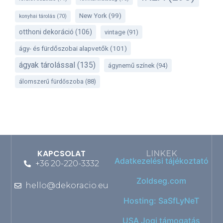
New York
(99)
konyhai tárolás
(70)
otthoni dekoráció
(106)
vintage
(91)
ágy- és fürdőszobai alapvetők
(101)
ágyak tárolással
(135)
ágynemű színek
(94)
álomszerű fürdőszoba
(88)
KAPCSOLAT
LINKEK
Adatkezelési tájékoztató
+36 20-220-3332
Zoldseg.com
hello@dekoracio.eu
Hosting: SaSfLyNeT
USA Jogi támogatás