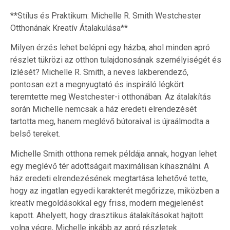
**Stílus és Praktikum: Michelle R. Smith Westchester
Otthonának Kreatív Átalakulása**
Milyen érzés lehet belépni egy házba, ahol minden apró
részlet tükrözi az otthon tulajdonosának személyiségét és
ízlését? Michelle R. Smith, a neves lakberendező,
pontosan ezt a megnyugtató és inspiráló légkört
teremtette meg Westchester-i otthonában. Az átalakítás
során Michelle nemcsak a ház eredeti elrendezését
tartotta meg, hanem meglévő bútoraival is újraálmodta a
belső tereket.
Michelle Smith otthona remek példája annak, hogyan lehet
egy meglévő tér adottságait maximálisan kihasználni. A
ház eredeti elrendezésének megtartása lehetővé tette,
hogy az ingatlan egyedi karakterét megőrizze, miközben a
kreatív megoldásokkal egy friss, modern megjelenést
kapott. Ahelyett, hogy drasztikus átalakításokat hajtott
volna végre, Michelle inkább az apró részletek