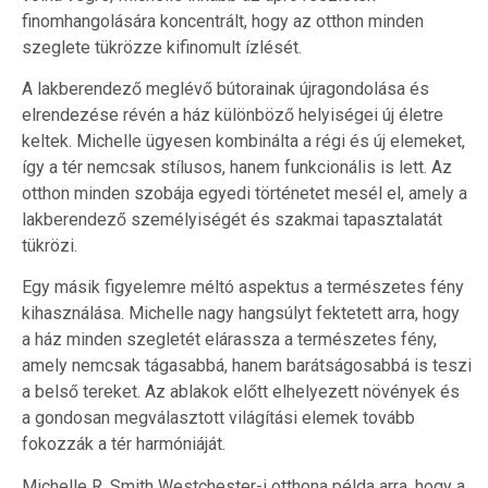
finomhangolására koncentrált, hogy az otthon minden
szeglete tükrözze kifinomult ízlését.
A lakberendező meglévő bútorainak újragondolása és
elrendezése révén a ház különböző helyiségei új életre
keltek. Michelle ügyesen kombinálta a régi és új elemeket,
így a tér nemcsak stílusos, hanem funkcionális is lett. Az
otthon minden szobája egyedi történetet mesél el, amely a
lakberendező személyiségét és szakmai tapasztalatát
tükrözi.
Egy másik figyelemre méltó aspektus a természetes fény
kihasználása. Michelle nagy hangsúlyt fektetett arra, hogy
a ház minden szegletét elárassza a természetes fény,
amely nemcsak tágasabbá, hanem barátságosabbá is teszi
a belső tereket. Az ablakok előtt elhelyezett növények és
a gondosan megválasztott világítási elemek tovább
fokozzák a tér harmóniáját.
Michelle R. Smith Westchester-i otthona példa arra, hogy a