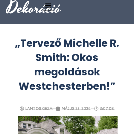
Dekoráció
„Tervező Michelle R.
Smith: Okos
megoldások
Westchesterben!”
Lantos Geza
május 23, 2026
3:07 de.