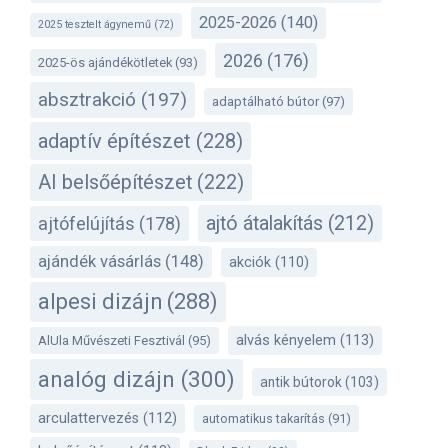
2025-2026
(140)
2025 tesztelt ágynemű
(72)
2026
(176)
2025-ös ajándékötletek
(93)
absztrakció
(197)
adaptálható bútor
(97)
adaptív építészet
(228)
AI belsőépítészet
(222)
ajtó átalakítás
(212)
ajtófelújítás
(178)
ajándék vásárlás
(148)
akciók
(110)
alpesi dizájn
(288)
alvás kényelem
(113)
AlUla Művészeti Fesztivál
(95)
analóg dizájn
(300)
antik bútorok
(103)
arculattervezés
(112)
automatikus takarítás
(91)