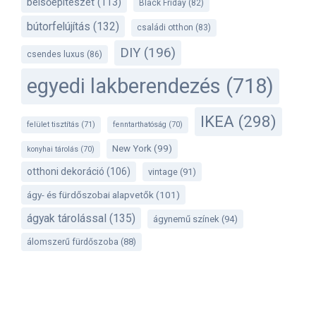
belsőépítészet
(113)
Black Friday
(82)
bútorfelújítás
(132)
családi otthon
(83)
DIY
(196)
csendes luxus
(86)
egyedi lakberendezés
(718)
IKEA
(298)
felület tisztítás
(71)
fenntarthatóság
(70)
New York
(99)
konyhai tárolás
(70)
otthoni dekoráció
(106)
vintage
(91)
ágy- és fürdőszobai alapvetők
(101)
ágyak tárolással
(135)
ágynemű színek
(94)
álomszerű fürdőszoba
(88)