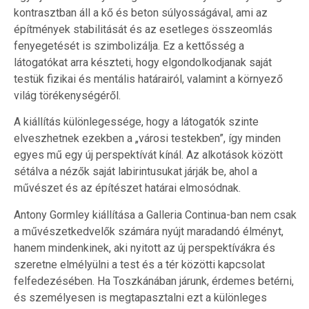
kontrasztban áll a kő és beton súlyosságával, ami az
építmények stabilitását és az esetleges összeomlás
fenyegetését is szimbolizálja. Ez a kettősség a
látogatókat arra készteti, hogy elgondolkodjanak saját
testük fizikai és mentális határairól, valamint a környező
világ törékenységéről.
A kiállítás különlegessége, hogy a látogatók szinte
elveszhetnek ezekben a „városi testekben”, így minden
egyes mű egy új perspektívát kínál. Az alkotások között
sétálva a nézők saját labirintusukat járják be, ahol a
művészet és az építészet határai elmosódnak.
Antony Gormley kiállítása a Galleria Continua-ban nem csak
a művészetkedvelők számára nyújt maradandó élményt,
hanem mindenkinek, aki nyitott az új perspektívákra és
szeretne elmélyülni a test és a tér közötti kapcsolat
felfedezésében. Ha Toszkánában járunk, érdemes betérni,
és személyesen is megtapasztalni ezt a különleges