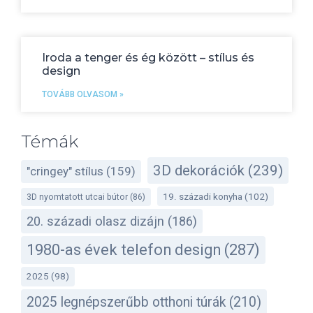
Iroda a tenger és ég között – stílus és
design
TOVÁBB OLVASOM »
Témák
3D dekorációk
(239)
"cringey" stílus
(159)
19. századi konyha
(102)
3D nyomtatott utcai bútor
(86)
20. századi olasz dizájn
(186)
1980-as évek telefon design
(287)
2025
(98)
2025 legnépszerűbb otthoni túrák
(210)