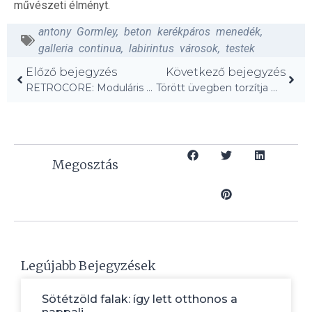
művészeti élményt.
antony Gormley
,
beton kerékpáros menedék
,
galleria continua
,
labirintus városok
,
testek
Előző bejegyzés
Következő bejegyzés
RETROCORE: Moduláris fal- és mennyezeti világítás újragondolva!
Törött üvegben torzítja Manhattan városképét a fotósorozat
Megosztás
Legújabb Bejegyzések
Sötétzöld falak: így lett otthonos a