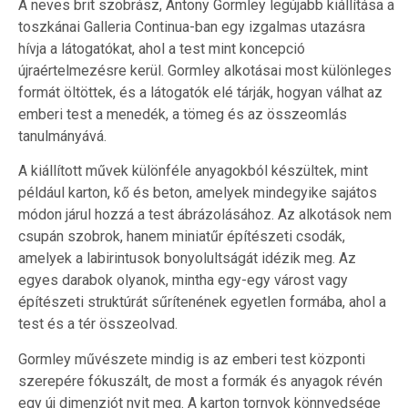
A neves brit szobrász, Antony Gormley legújabb kiállítása a
toszkánai Galleria Continua-ban egy izgalmas utazásra
hívja a látogatókat, ahol a test mint koncepció
újraértelmezésre kerül. Gormley alkotásai most különleges
formát öltöttek, és a látogatók elé tárják, hogyan válhat az
emberi test a menedék, a tömeg és az összeomlás
tanulmányává.
A kiállított művek különféle anyagokból készültek, mint
például karton, kő és beton, amelyek mindegyike sajátos
módon járul hozzá a test ábrázolásához. Az alkotások nem
csupán szobrok, hanem miniatűr építészeti csodák,
amelyek a labirintusok bonyolultságát idézik meg. Az
egyes darabok olyanok, mintha egy-egy várost vagy
építészeti struktúrát sűrítenének egyetlen formába, ahol a
test és a tér összeolvad.
Gormley művészete mindig is az emberi test központi
szerepére fókuszált, de most a formák és anyagok révén
egy új dimenziót nyit meg. A karton tornyok könnyedsége