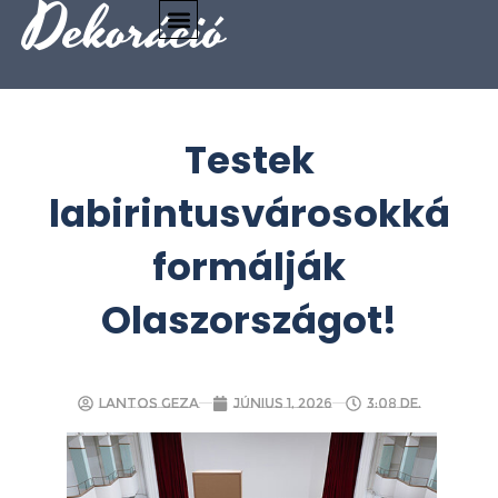
Dekoráció
Testek
labirintusvárosokká
formálják
Olaszországot!
Lantos Geza
június 1, 2026
3:08 de.