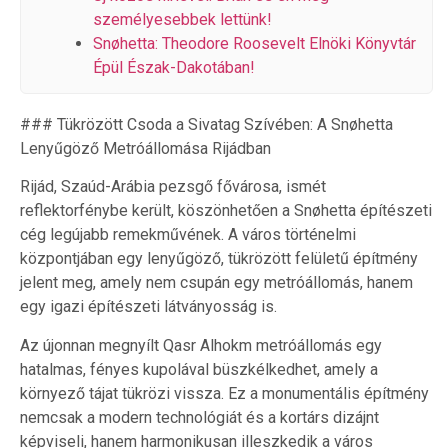
személyesebbek lettünk!
Snøhetta: Theodore Roosevelt Elnöki Könyvtár
Épül Észak-Dakotában!
### Tükrözött Csoda a Sivatag Szívében: A Snøhetta
Lenyűgöző Metróállomása Rijádban
Rijád, Szaúd-Arábia pezsgő fővárosa, ismét
reflektorfénybe került, köszönhetően a Snøhetta építészeti
cég legújabb remekművének. A város történelmi
központjában egy lenyűgöző, tükrözött felületű építmény
jelent meg, amely nem csupán egy metróállomás, hanem
egy igazi építészeti látványosság is.
Az újonnan megnyílt Qasr Alhokm metróállomás egy
hatalmas, fényes kupolával büszkélkedhet, amely a
környező tájat tükrözi vissza. Ez a monumentális építmény
nemcsak a modern technológiát és a kortárs dizájnt
képviseli, hanem harmonikusan illeszkedik a város