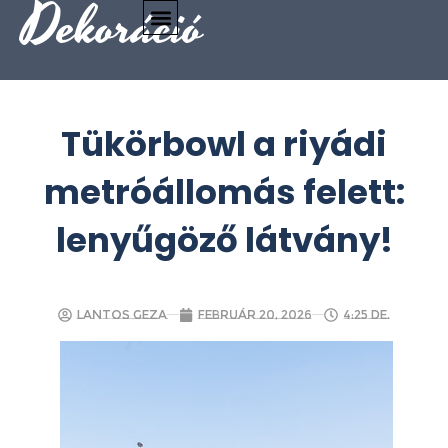
Dekoráció
Tükörbowl a riyádi
metróállomás felett:
lenyűgöző látvány!
Lantos Geza
február 20, 2026
4:25 de.