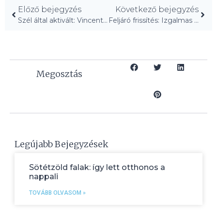
Előző bejegyzés
Következő bejegyzés
Szél által aktivált: Vincent Leroy kinetikus installációja Tanzániában
Feljáró frissítés: Izgalmas fordulatokkal!
Megosztás
Legújabb Bejegyzések
Sötétzöld falak: így lett otthonos a
nappali
TOVÁBB OLVASOM »