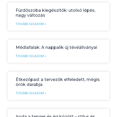
Fürdőszoba kiegészítők: utolsó lépés,
nagy változás
TOVÁBB OLVASOM »
Médiafalak: A nappalik új tévéállványai
TOVÁBB OLVASOM »
Étkezőpad: a tervezők elfeledett, mégis
örök darabja
TOVÁBB OLVASOM »
Iroda a tenger és ég között – stílus és