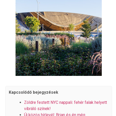
Kapcsolódó bejegyzések
Zöldre festett NYC nappali: fehér falak helyett
vibráló színek!
Új közös hírlevél: Brian és én még