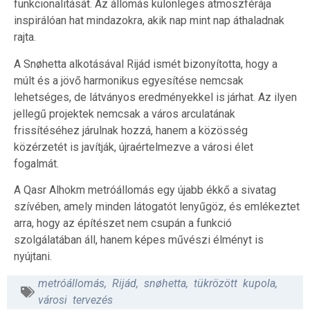
funkcionalitását. Az állomás különleges atmoszférája
inspirálóan hat mindazokra, akik nap mint nap áthaladnak
rajta.
A Snøhetta alkotásával Rijád ismét bizonyította, hogy a
múlt és a jövő harmonikus egyesítése nemcsak
lehetséges, de látványos eredményekkel is járhat. Az ilyen
jellegű projektek nemcsak a város arculatának
frissítéséhez járulnak hozzá, hanem a közösség
közérzetét is javítják, újraértelmezve a városi élet
fogalmát.
A Qasr Alhokm metróállomás egy újabb ékkő a sivatag
szívében, amely minden látogatót lenyűgöz, és emlékeztet
arra, hogy az építészet nem csupán a funkció
szolgálatában áll, hanem képes művészi élményt is
nyújtani.
metróállomás
,
Rijád
,
snøhetta
,
tükrözött kupola
,
városi tervezés