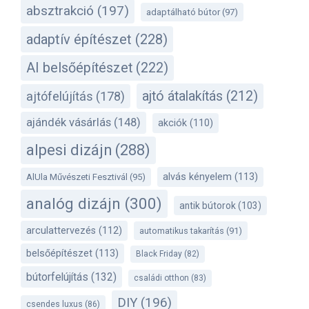
absztrakció
(197)
adaptálható bútor
(97)
adaptív építészet
(228)
AI belsőépítészet
(222)
ajtó átalakítás
(212)
ajtófelújítás
(178)
ajándék vásárlás
(148)
akciók
(110)
alpesi dizájn
(288)
alvás kényelem
(113)
AlUla Művészeti Fesztivál
(95)
analóg dizájn
(300)
antik bútorok
(103)
arculattervezés
(112)
automatikus takarítás
(91)
belsőépítészet
(113)
Black Friday
(82)
bútorfelújítás
(132)
családi otthon
(83)
DIY
(196)
csendes luxus
(86)