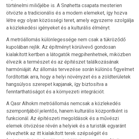
történelmi miliőjébe is. A Snøhetta csapata mesterien
ötvözte a tradicionális és a modern elemeket, így hozva
létre egy olyan közösségi teret, amely egyszerre szolgálja
a közlekedési igényeket és a kulturális élményt.
A metróállomás különlegessége nem csak a tükröződő
kupolában rejlik. Az építményt körülvevő gondosan
kialakított kertben a látogatók megpihenhetnek, miközben
élvezik a természet és az építészet találkozásának
harmóniáját. Az állomás tervezése során különös figyelmet
fordítottak arra, hogy a helyi növényzet és a zöldterületek
hangsúlyos szerepet kapjanak, így biztosítva a
fenntarthatóságot és a környezeti integrációt.
A Qasr Alhokm metróállomás nemcsak a közlekedés
szempontjából jelentős, hanem kulturális központként is
funkcionál. Az építészeti megoldások és a művészi
elemek ötvözése révén a helyiek és a turisták egyaránt
élvezhetik az itt kialakított terek szépségét és