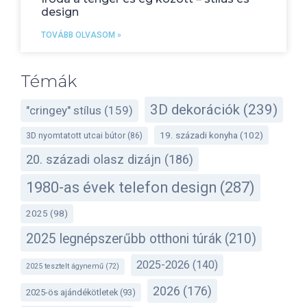
design
TOVÁBB OLVASOM »
Témák
3D dekorációk
(239)
"cringey" stílus
(159)
19. századi konyha
(102)
3D nyomtatott utcai bútor
(86)
20. századi olasz dizájn
(186)
1980-as évek telefon design
(287)
2025
(98)
2025 legnépszerűbb otthoni túrák
(210)
2025-2026
(140)
2025 tesztelt ágynemű
(72)
2026
(176)
2025-ös ajándékötletek
(93)