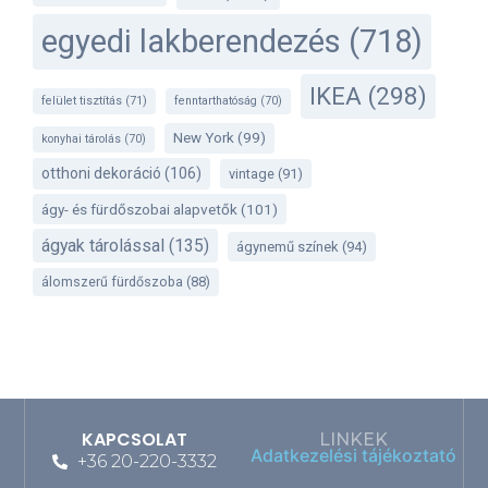
egyedi lakberendezés
(718)
IKEA
(298)
felület tisztítás
(71)
fenntarthatóság
(70)
New York
(99)
konyhai tárolás
(70)
otthoni dekoráció
(106)
vintage
(91)
ágy- és fürdőszobai alapvetők
(101)
ágyak tárolással
(135)
ágynemű színek
(94)
álomszerű fürdőszoba
(88)
KAPCSOLAT
LINKEK
Adatkezelési tájékoztató
+36 20-220-3332