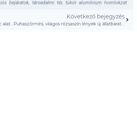
iós bejáratok
,
társadalmi tér
,
tükör alumínium homlokzat
Következő bejegyzés
EXR elektromos enduro motor: 30 másodperc alatt csere!
Puhaszőrmés, világos rózsaszín lények új állatbarátságot álmodnak