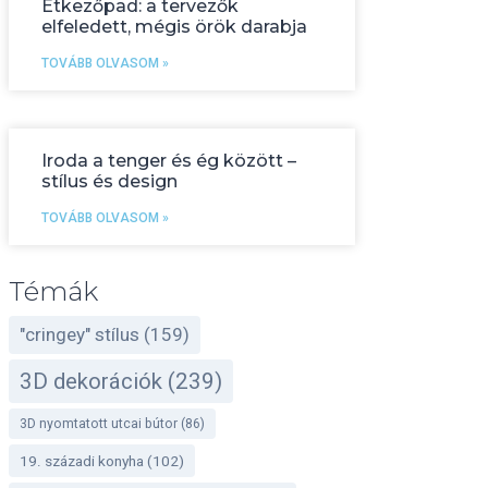
Étkezőpad: a tervezők
elfeledett, mégis örök darabja
TOVÁBB OLVASOM »
Iroda a tenger és ég között –
stílus és design
TOVÁBB OLVASOM »
Témák
"cringey" stílus
(159)
3D dekorációk
(239)
3D nyomtatott utcai bútor
(86)
19. századi konyha
(102)