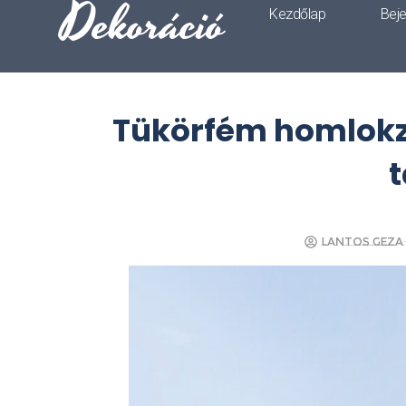
Dekoráció
Kezdőlap
Bej
Tükörfém homlokzat
t
Lantos Geza