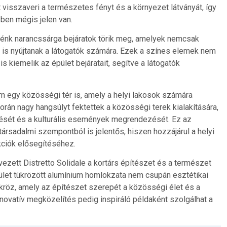
et visszaveri a természetes fényt és a környezet látványát, így
özben mégis jelen van.
énk narancssárga bejáratok törik meg, amelyek nemcsak
 is nyújtanak a látogatók számára. Ezek a színes elemek nem
s kiemelik az épület bejáratait, segítve a látogatók
m egy közösségi tér is, amely a helyi lakosok számára
során nagy hangsúlyt fektettek a közösségi terek kialakítására,
ését és a kulturális események megrendezését. Ez az
rsadalmi szempontból is jelentős, hiszen hozzájárul a helyi
kciók elősegítéséhez.
vezett Distretto Solidale a kortárs építészet és a természet
pület tükrözött alumínium homlokzata nem csupán esztétikai
kröz, amely az építészet szerepét a közösségi élet és a
nnovatív megközelítés pedig inspiráló példaként szolgálhat a