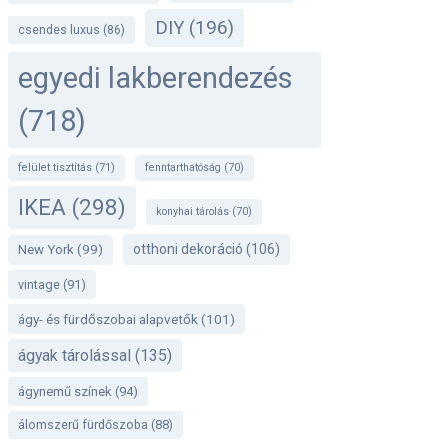
DIY
(196)
csendes luxus
(86)
egyedi lakberendezés
(718)
felület tisztítás
(71)
fenntarthatóság
(70)
IKEA
(298)
konyhai tárolás
(70)
otthoni dekoráció
(106)
New York
(99)
vintage
(91)
ágy- és fürdőszobai alapvetők
(101)
ágyak tárolással
(135)
ágynemű színek
(94)
álomszerű fürdőszoba
(88)