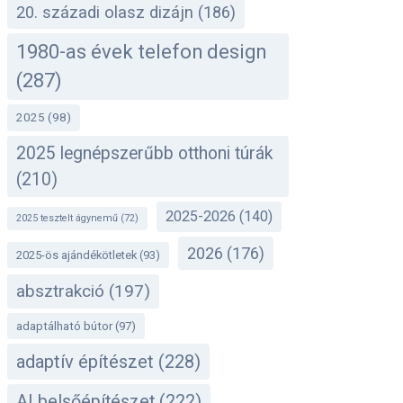
20. századi olasz dizájn
(186)
1980-as évek telefon design
(287)
2025
(98)
2025 legnépszerűbb otthoni túrák
(210)
2025-2026
(140)
2025 tesztelt ágynemű
(72)
2026
(176)
2025-ös ajándékötletek
(93)
absztrakció
(197)
adaptálható bútor
(97)
adaptív építészet
(228)
AI belsőépítészet
(222)