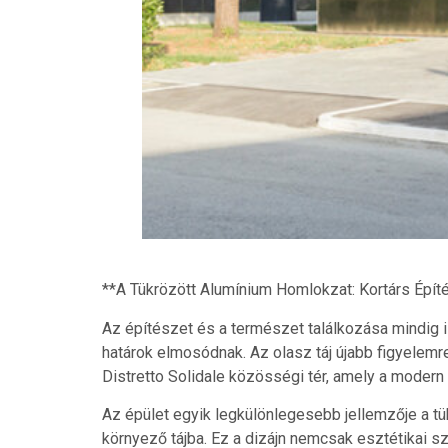
**A Tükrözött Alumínium Homlokzat: Kortárs Épít
Az építészet és a természet találkozása mindig is
határok elmosódnak. Az olasz táj újabb figyelemre 
Distretto Solidale közösségi tér, amely a modern
Az épület egyik legkülönlegesebb jellemzője a tü
környező tájba. Ez a dizájn nemcsak esztétikai s