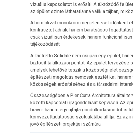
vizuális kapcsolatot is erősíti. A tükröződő felül
az épület szinte láthatatlanná válik a tájban, mik
A homlokzat monokróm megjelenését időnként él
kontrasztot adnak, hanem barátságos fogadtatást
csak vizuálisan érdekesek, hanem funkcionálisan i
tájékozódását.
A Distretto Solidale nem csupán egy épület, hane
biztosít találkozási pontot. Az épület tervezése 
amelyek lehetővé teszik a közösségi élet pezsg
építészeti megoldás nemcsak esztétikai, hanem tá
közösségek erősítéséhez és a társadalmi intera
Összességében a Pier Curra Architettura által ter
közötti kapcsolat újragondolását képviseli. Az é
bravúr, hanem egy újfajta gondolkodásmódot is tü
környezettudatosság szolgálatába állítja. Ez az i
jövő építészeti projektjei számára.