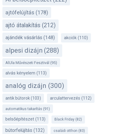
ajtófelújítás
(178)
ajtó átalakítás
(212)
ajándék vásárlás
(148)
akciók
(110)
alpesi dizájn
(288)
AlUla Művészeti Fesztivál
(95)
alvás kényelem
(113)
analóg dizájn
(300)
antik bútorok
(103)
arculattervezés
(112)
automatikus takarítás
(91)
belsőépítészet
(113)
Black Friday
(82)
bútorfelújítás
(132)
családi otthon
(83)