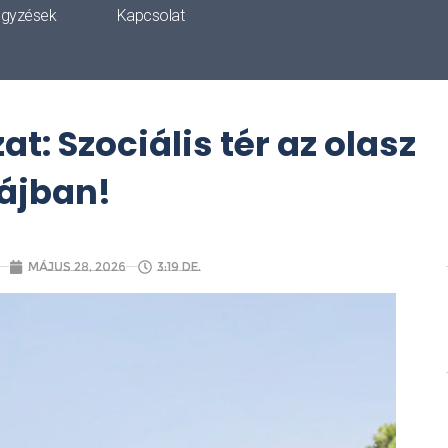
egyzések
Kapcsolat
: Szociális tér az olasz
ájban!
május 28, 2026
3:19 de.