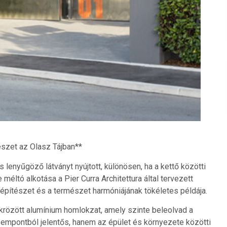
észet az Olasz Tájban**
 lenyűgöző látványt nyújtott, különösen, ha a kettő közötti
méltó alkotása a Pier Curra Architettura által tervezett
 építészet és a természet harmóniájának tökéletes példája.
krözött alumínium homlokzat, amely szinte beleolvad a
zempontból jelentős, hanem az épület és környezete közötti