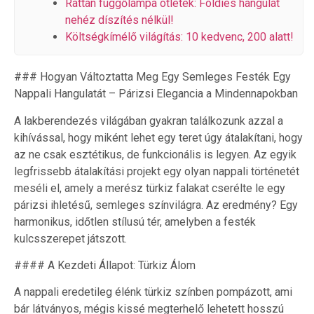
Rattan függőlámpa ötletek: Földies hangulat
nehéz díszítés nélkül!
Költségkímélő világítás: 10 kedvenc, 200 alatt!
### Hogyan Változtatta Meg Egy Semleges Festék Egy
Nappali Hangulatát – Párizsi Elegancia a Mindennapokban
A lakberendezés világában gyakran találkozunk azzal a
kihívással, hogy miként lehet egy teret úgy átalakítani, hogy
az ne csak esztétikus, de funkcionális is legyen. Az egyik
legfrissebb átalakítási projekt egy olyan nappali történetét
meséli el, amely a merész türkiz falakat cserélte le egy
párizsi ihletésű, semleges színvilágra. Az eredmény? Egy
harmonikus, időtlen stílusú tér, amelyben a festék
kulcsszerepet játszott.
#### A Kezdeti Állapot: Türkiz Álom
A nappali eredetileg élénk türkiz színben pompázott, ami
bár látványos, mégis kissé megterhelő lehetett hosszú