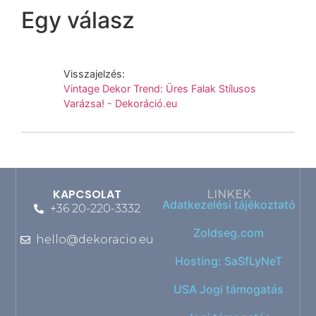
Egy válasz
Visszajelzés:
Vintage Dekor Trend: Üres Falak Stílusos
Varázsa! - Dekoráció.eu
KAPCSOLAT
LINKEK
Adatkezelési tájékoztató
+36 20-220-3332
Zoldseg.com
hello@dekoracio.eu
Hosting: SaSfLyNeT
USA Jogi támogatás