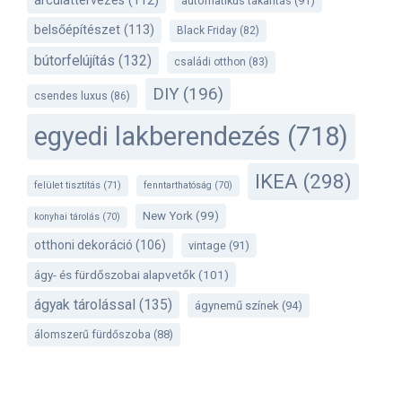
arculattervezés
(112)
automatikus takarítás
(91)
belsőépítészet
(113)
Black Friday
(82)
bútorfelújítás
(132)
családi otthon
(83)
DIY
(196)
csendes luxus
(86)
egyedi lakberendezés
(718)
IKEA
(298)
felület tisztítás
(71)
fenntarthatóság
(70)
New York
(99)
konyhai tárolás
(70)
otthoni dekoráció
(106)
vintage
(91)
ágy- és fürdőszobai alapvetők
(101)
ágyak tárolással
(135)
ágynemű színek
(94)
álomszerű fürdőszoba
(88)