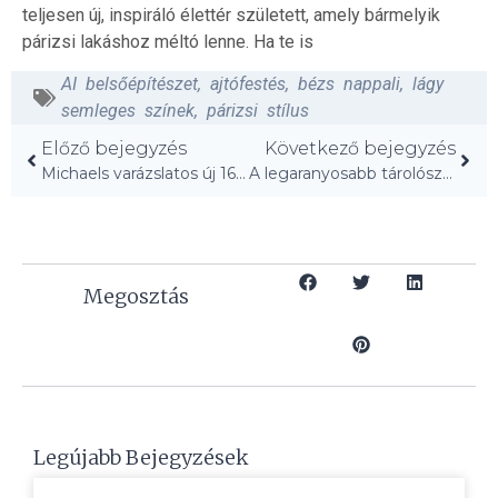
teljesen új, inspiráló élettér született, amely bármelyik
párizsi lakáshoz méltó lenne. Ha te is
AI belsőépítészet
,
ajtófestés
,
bézs nappali
,
lágy
semleges színek
,
párizsi stílus
Előző bejegyzés
Következő bejegyzés
Michaels varázslatos új 16 dolláros poharai – „Annyira aranyos!”
A legaranyosabb tárolószett, amit valaha láttam – csak 40$!
Megosztás
Legújabb Bejegyzések