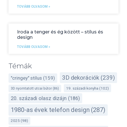
TOVÁBB OLVASOM »
Iroda a tenger és ég között – stílus és
design
TOVÁBB OLVASOM »
Témák
3D dekorációk
(239)
"cringey" stílus
(159)
19. századi konyha
(102)
3D nyomtatott utcai bútor
(86)
20. századi olasz dizájn
(186)
1980-as évek telefon design
(287)
2025
(98)