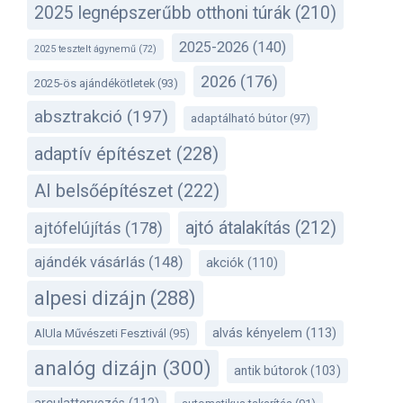
2025 legnépszerűbb otthoni túrák
(210)
2025-2026
(140)
2025 tesztelt ágynemű
(72)
2026
(176)
2025-ös ajándékötletek
(93)
absztrakció
(197)
adaptálható bútor
(97)
adaptív építészet
(228)
AI belsőépítészet
(222)
ajtó átalakítás
(212)
ajtófelújítás
(178)
ajándék vásárlás
(148)
akciók
(110)
alpesi dizájn
(288)
alvás kényelem
(113)
AlUla Művészeti Fesztivál
(95)
analóg dizájn
(300)
antik bútorok
(103)