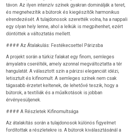
távon. Az ilyen intenzív színek gyakran dominálják a teret,
és megnehezítik a bútorok és kiegészítők harmonikus
elrendezését. A tulajdonosok szerették volna, ha a nappali
egy olyan hely lenne, ahol a lelkük is megpihenhet, ezért
döntöttek a változtatás mellett.
#### Az Átalakulás: Festékecsettel Párizsba
A projekt során a türkiz falakat egy finom, semleges
árnyalatra cserélték, amely azonnal megváltoztatta a tér
hangulatát. A választott szín a párizsi eleganciát idézi,
letisztult és kifinomult. A semleges színek nem csak
tágasabb érzetet keltenek, de lehetővé teszik, hogy a
bútorok, a textíliák és a műalkotások is jobban
érvényesüljenek.
#### A Részletek Kifinomultsága
Az átalakítás során a tulajdonosok különös figyelmet
fordítottak a részletekre is. A bútorok kiválasztásánál a