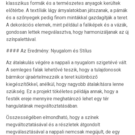
klasszikus formák és a természetes anyagok kerültek
előtérbe. A textíliák lágy árnyalatokban játszanak, a párnák
és a szőnyegek pedig finom mintákkal gazdagítják a teret.
A dekorációs elemek, mint például a faliképek és a vázák,
gondosan lettek megválasztva, hogy harmonizáljanak az új
színpalettával.
#### Az Eredmény: Nyugalom és Stílus
Az átalakulás végére a nappali a nyugalom szigetévé vált.
A semleges falak lehetővé teszik, hogy a tulajdonosok
bármikor újraértelmezzék a teret különböző
kiegészítőkkel, anélkül, hogy nagyobb átalakításra lenne
szükség. Ez a projekt tökéletes példája annak, hogy a
festék ereje mennyire meghatározó lehet egy tér
hangulatának megváltoztatásában.
Összességében elmondható, hogy a színek
megváltoztatásával és a részletek átgondolt
megválasztásával a nappali nemcsak megújult, de egy