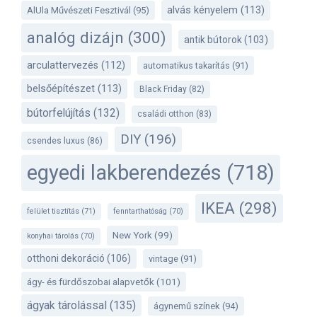
alvás kényelem
(113)
AlUla Művészeti Fesztivál
(95)
analóg dizájn
(300)
antik bútorok
(103)
arculattervezés
(112)
automatikus takarítás
(91)
belsőépítészet
(113)
Black Friday
(82)
bútorfelújítás
(132)
családi otthon
(83)
DIY
(196)
csendes luxus
(86)
egyedi lakberendezés
(718)
IKEA
(298)
felület tisztítás
(71)
fenntarthatóság
(70)
New York
(99)
konyhai tárolás
(70)
otthoni dekoráció
(106)
vintage
(91)
ágy- és fürdőszobai alapvetők
(101)
ágyak tárolással
(135)
ágynemű színek
(94)