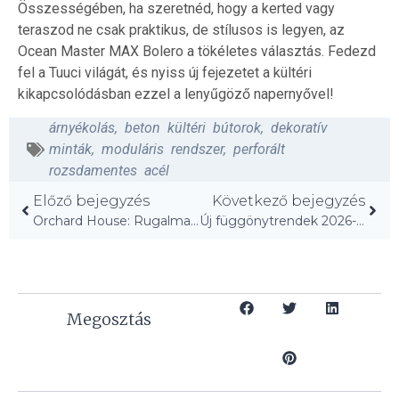
Összességében, ha szeretnéd, hogy a kerted vagy
teraszod ne csak praktikus, de stílusos is legyen, az
Ocean Master MAX Bolero a tökéletes választás. Fedezd
fel a Tuuci világát, és nyiss új fejezetet a kültéri
kikapcsolódásban ezzel a lenyűgöző napernyővel!
árnyékolás
,
beton kültéri bútorok
,
dekoratív
minták
,
moduláris rendszer
,
perforált
rozsdamentes acél
Előző bejegyzés
Következő bejegyzés
Orchard House: Rugalmas családi oázis Új-Zélandon!
Új függönytrendek 2026-ra: Mondj búcsút a régi rolóknak!
Megosztás