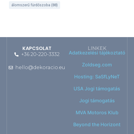
álomszerű fürdőszoba
(88)
KAPCSOLAT
LINKEK
Adatkezelési tájékoztató
+36 20-220-3332
Zoldseg.com
hello@dekoracio.eu
Hosting: SaSfLyNeT
USA Jogi támogatás
Jogi támogatás
MVA Motoros Klub
Beyond the Horizont