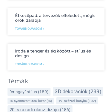
Étkezőpad: a tervezők elfeledett, mégis
örök darabja
TOVÁBB OLVASOM »
Iroda a tenger és ég között – stílus és
design
TOVÁBB OLVASOM »
Témák
3D dekorációk
(239)
"cringey" stílus
(159)
19. századi konyha
(102)
3D nyomtatott utcai bútor
(86)
20. századi olasz dizájn
(186)