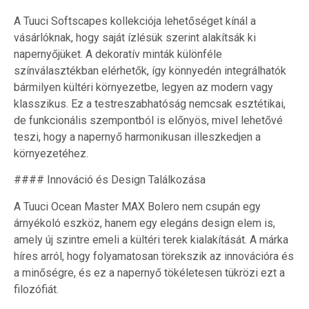
A Tuuci Softscapes kollekciója lehetőséget kínál a
vásárlóknak, hogy saját ízlésük szerint alakítsák ki
napernyőjüket. A dekoratív minták különféle
színválasztékban elérhetők, így könnyedén integrálhatók
bármilyen kültéri környezetbe, legyen az modern vagy
klasszikus. Ez a testreszabhatóság nemcsak esztétikai,
de funkcionális szempontból is előnyös, mivel lehetővé
teszi, hogy a napernyő harmonikusan illeszkedjen a
környezetéhez.
#### Innováció és Design Találkozása
A Tuuci Ocean Master MAX Bolero nem csupán egy
árnyékoló eszköz, hanem egy elegáns design elem is,
amely új szintre emeli a kültéri terek kialakítását. A márka
híres arról, hogy folyamatosan törekszik az innovációra és
a minőségre, és ez a napernyő tökéletesen tükrözi ezt a
filozófiát.