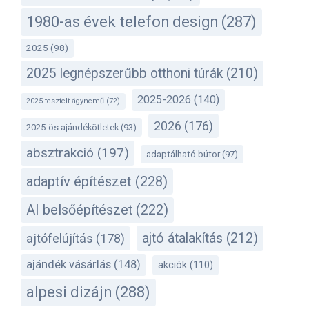
1980-as évek telefon design
(287)
2025
(98)
2025 legnépszerűbb otthoni túrák
(210)
2025-2026
(140)
2025 tesztelt ágynemű
(72)
2026
(176)
2025-ös ajándékötletek
(93)
absztrakció
(197)
adaptálható bútor
(97)
adaptív építészet
(228)
AI belsőépítészet
(222)
ajtó átalakítás
(212)
ajtófelújítás
(178)
ajándék vásárlás
(148)
akciók
(110)
alpesi dizájn
(288)