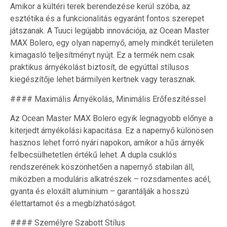
Amikor a kültéri terek berendezése kerül szóba, az
esztétika és a funkcionalitás egyaránt fontos szerepet
játszanak. A Tuuci legújabb innovációja, az Ocean Master
MAX Bolero, egy olyan napernyő, amely mindkét területen
kimagasló teljesítményt nyújt. Ez a termék nem csak
praktikus árnyékolást biztosít, de egyúttal stílusos
kiegészítője lehet bármilyen kertnek vagy terasznak.
#### Maximális Árnyékolás, Minimális Erőfeszítéssel
Az Ocean Master MAX Bolero egyik legnagyobb előnye a
kiterjedt árnyékolási kapacitása. Ez a napernyő különösen
hasznos lehet forró nyári napokon, amikor a hűs árnyék
felbecsülhetetlen értékű lehet. A dupla csuklós
rendszerének köszönhetően a napernyő stabilan áll,
miközben a moduláris alkatrészek – rozsdamentes acél,
gyanta és eloxált alumínium – garantálják a hosszú
élettartamot és a megbízhatóságot.
#### Személyre Szabott Stílus