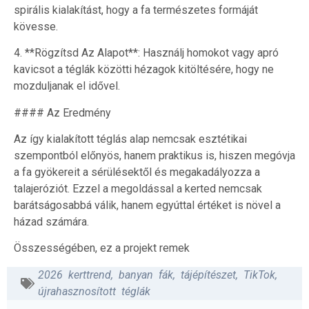
spirális kialakítást, hogy a fa természetes formáját
kövesse.
4. **Rögzítsd Az Alapot**: Használj homokot vagy apró
kavicsot a téglák közötti hézagok kitöltésére, hogy ne
mozduljanak el idővel.
#### Az Eredmény
Az így kialakított téglás alap nemcsak esztétikai
szempontból előnyös, hanem praktikus is, hiszen megóvja
a fa gyökereit a sérülésektől és megakadályozza a
talajeróziót. Ezzel a megoldással a kerted nemcsak
barátságosabbá válik, hanem egyúttal értéket is növel a
házad számára.
Összességében, ez a projekt remek
2026 kerttrend
,
banyan fák
,
tájépítészet
,
TikTok
,
újrahasznosított téglák