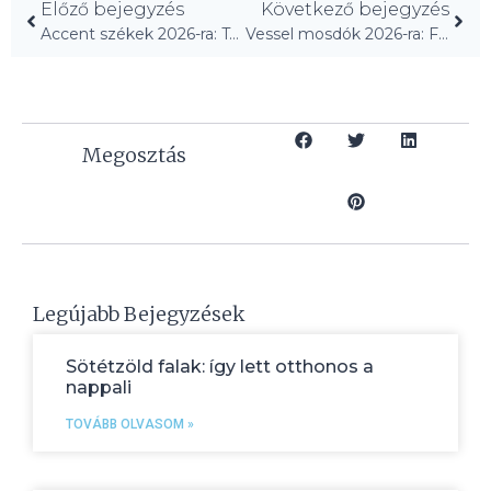
Előző bejegyzés
Következő bejegyzés
Accent székek 2026-ra: Töltsd meg a sarkokat stílussal!
Vessel mosdók 2026-ra: Friss ötletek, amik elavulttá teszik a szokásos pultokat!
Megosztás
Legújabb Bejegyzések
Sötétzöld falak: így lett otthonos a
nappali
TOVÁBB OLVASOM »