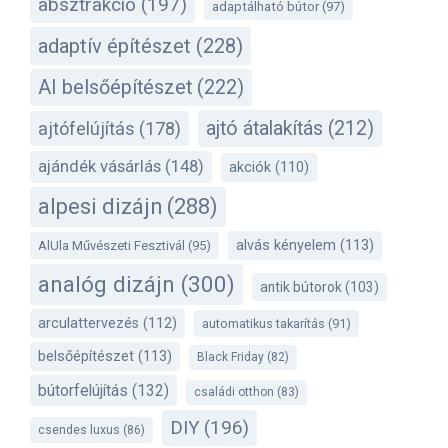
absztrakció
(197)
adaptálható bútor
(97)
adaptív építészet
(228)
AI belsőépítészet
(222)
ajtó átalakítás
(212)
ajtófelújítás
(178)
ajándék vásárlás
(148)
akciók
(110)
alpesi dizájn
(288)
alvás kényelem
(113)
AlUla Művészeti Fesztivál
(95)
analóg dizájn
(300)
antik bútorok
(103)
arculattervezés
(112)
automatikus takarítás
(91)
belsőépítészet
(113)
Black Friday
(82)
bútorfelújítás
(132)
családi otthon
(83)
DIY
(196)
csendes luxus
(86)