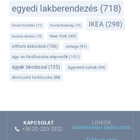
egyedi lakberendezés
(718)
IKEA
(298)
felület tisztítás
(71)
fenntarthatóság
(70)
New York
(99)
konyhai tárolás
(70)
otthoni dekoráció
(106)
vintage
(91)
ágy- és fürdőszobai alapvetők
(101)
ágyak tárolással
(135)
ágynemű színek
(94)
álomszerű fürdőszoba
(88)
KAPCSOLAT
LINKEK
Adatkezelési tájékoztató
+36 20-220-3332
Zoldseg.com