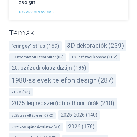
design
TOVÁBB OLVASOM »
Témák
3D dekorációk
(239)
"cringey" stílus
(159)
19. századi konyha
(102)
3D nyomtatott utcai bútor
(86)
20. századi olasz dizájn
(186)
1980-as évek telefon design
(287)
2025
(98)
2025 legnépszerűbb otthoni túrák
(210)
2025-2026
(140)
2025 tesztelt ágynemű
(72)
2026
(176)
2025-ös ajándékötletek
(93)