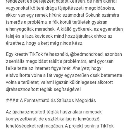
rendezett és befejezett hatást keltsen, de nem akartál
vagyonokat költeni drága tájépítészeti megoldásokra,
akkor van egy remek hírünk számodra! Sokunk számára
ismerős a probléma: a fák körüli területek gyakran
elhanyagoltak maradnak. A kiálló gyökerek, az egyenetlen
talaj és a laza kavicsok mind hozzájárulnak ahhoz az
érzethez, hogy a kert még nincs kész.
Egy kreatív TikTok felhasználó, @bedmondroad, azonban
zseniális megoldást talált a problémára, ami gyorsan
felkeltette az internet figyelmét. Ahelyett, hogy
eltávolította volna a fát vagy egyszerűen csak betemette
volna a területet, valami igazán különlegeset alkotott
újrahasznosított téglák segítségével.
#### A Fenntartható és Stílusos Megoldás
Az újrahasznosított téglák használata nemcsak
környezetbarát, de esztétikailag is lenyűgöző
lehetőségeket rejt magában. A projekt során a TikTok