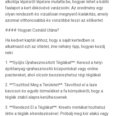
alkotója lépésről lépésre mutatta be, hogyan lehet a kiálló
faalapot a kert ékkövévé varázsolni. Az eredmény egy
olyan rendezett és vizuálisan megnyerő kialakítás, amely
azonnal otthonosabbá és vonzóbbá teszi az előkertet.
#### Hogyan Csináld Utána?
Ha kedvet kaptál ahhoz, hogy a saját kertedben is
alkalmazd ezt az ötletet, íme néhány tipp, hogyan kezdj
neki:
1. **Gyűjts Újrahasznosított Téglákat**: Keresd a helyi
építőanyag-újrahasznosító központokat vagy online
piactereket, ahol olcsón beszerezhetsz régi téglákat.
2. **Tisztítsd Meg a Területet**: Távolítsd el a laza
kavicsot és egyéb törmeléket a fa környékéről, hogy a
téglák stabil alapra kerülhessenek.
3. **Rendezd El a Téglákat**: Kreatív mintákat hozhatsz
létre a téglák elrendezésével. Próbálj meg kör alakú vagy