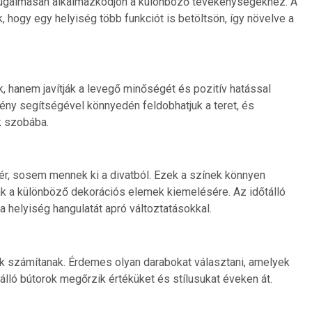
rugalmasan alkalmazkodjon a különböző tevékenységekhez. A
, hogy egy helyiség több funkciót is betöltsön, így növelve a
hanem javítják a levegő minőségét és pozitív hatással
vény segítségével könnyedén feldobhatjuk a teret, és
k szobába.
ér, sosem mennek ki a divatból. Ezek a színek könnyen
ak a különböző dekorációs elemek kiemelésére. Az időtálló
a helyiség hangulatát apró változtatásokkal.
k számítanak. Érdemes olyan darabokat választani, amelyek
álló bútorok megőrzik értéküket és stílusukat éveken át.