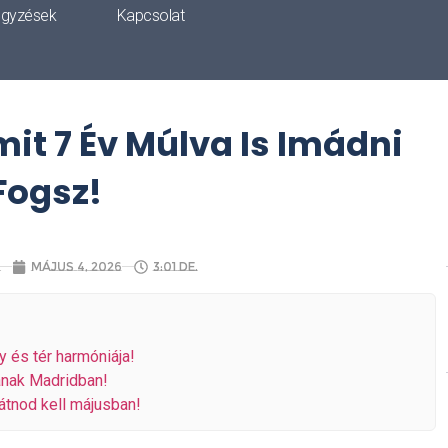
egyzések
Kapcsolat
mit 7 Év Múlva Is Imádni
Fogsz!
a
május 4, 2026
3:01 de.
y és tér harmóniája!
anak Madridban!
látnod kell májusban!