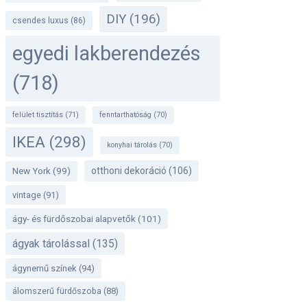
DIY
(196)
csendes luxus
(86)
egyedi lakberendezés
(718)
felület tisztítás
(71)
fenntarthatóság
(70)
IKEA
(298)
konyhai tárolás
(70)
otthoni dekoráció
(106)
New York
(99)
vintage
(91)
ágy- és fürdőszobai alapvetők
(101)
ágyak tárolással
(135)
ágynemű színek
(94)
álomszerű fürdőszoba
(88)