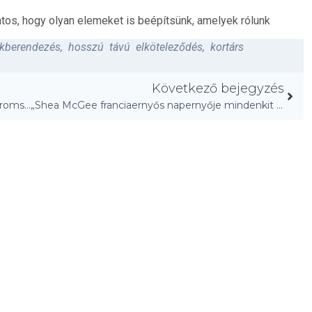
tos, hogy olyan elemeket is beépítsünk, amelyek rólunk
akberendezés
,
hosszú távú elköteleződés
,
kortárs
Következő bejegyzés
Martha Stewart varázslatos tárolási trükkje: háromszoros hely!
„Shea McGee franciaernyős napernyője mindenkit elvarázsol!”