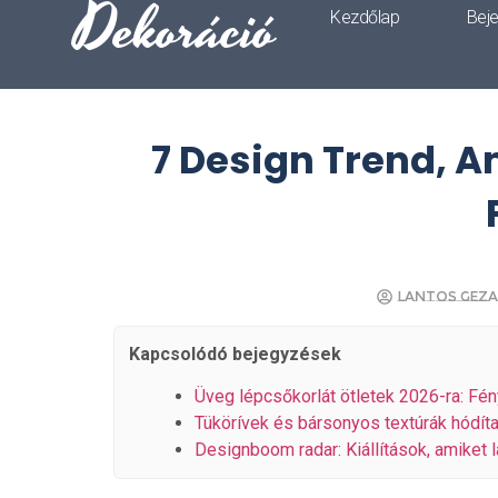
Dekoráció
Kezdőlap
Bej
7 Design Trend, A
Lantos Gez
Kapcsolódó bejegyzések
Üveg lépcsőkorlát ötletek 2026-ra: Fén
Tükörívek és bársonyos textúrák hódít
Designboom radar: Kiállítások, amiket 