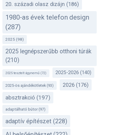
20. századi olasz dizájn
(186)
1980-as évek telefon design
(287)
2025
(98)
2025 legnépszerűbb otthoni túrák
(210)
2025-2026
(140)
2025 tesztelt ágynemű
(72)
2026
(176)
2025-ös ajándékötletek
(93)
absztrakció
(197)
adaptálható bútor
(97)
adaptív építészet
(228)
AI belsőépítészet
(222)