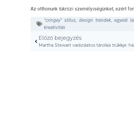
Az otthonunk tükrözi személyiségünket, ezért fon
"cringey" stílus
,
design trendek
,
egyedi l
kreativitás
Előző bejegyzés