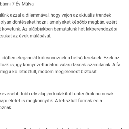
bánni 7 Év Múlva
ünk azzal a dilemmával, hogy vajon az aktuális trendek
e olyan döntéseket hozni, amelyeket később megbán, ezért
t követünk. Az alábbiakban bemutatunk hét lakberendezési
ázsukat az évek múlásával.
, időtlen eleganciát kölcsönöznek a belső tereknek. Ezek az
óak is, így környezettudatos választásnak számítanak. A fa
íg a kő letisztult, modern megjelenést biztosít.
kevesebb több elv alapján kialakított enteriőrök nemcsak
i életet is megkönnyítik. A letisztult formák és a
oznak.