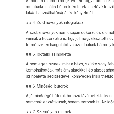
A modern életmód megköveteli, hogy otthonunk 
multifunkcionális bútorok és terek lehetővé teszik
lakás használhatóságát és kényelmét.
## 4. Zöld növények integrálása
A szobanövények nem csupán dekorációs elemek, 
vannak a közérzetre is. Egy jól megválasztott nö
természetes hangulatot varázsolhatunk bármelyi
## 5. Időtálló színpaletta
A semleges színek, mint a bézs, szürke vagy feh
kombinálhatóak más árnyalatokkal, és alapot adn
színpaletta segítségével könnyedén frissíthetjük 
## 6. Minőségi bútorok
A jó minőségű bútorok hosszú távú befektetésne
nemcsak esztétikusak, hanem tartósak is. Az időt
## 7. Személyes elemek