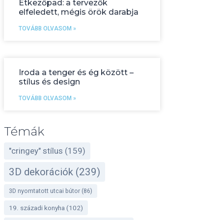
Étkezőpad: a tervezők
elfeledett, mégis örök darabja
TOVÁBB OLVASOM »
Iroda a tenger és ég között –
stílus és design
TOVÁBB OLVASOM »
Témák
"cringey" stílus
(159)
3D dekorációk
(239)
3D nyomtatott utcai bútor
(86)
19. századi konyha
(102)