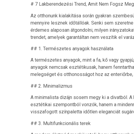
# 7 Lakberendezési Trend, Amit Nem Fogsz Meg
Az otthonunk kialakítása során gyakran szembesül
mennyire lesznek időtállóak. Senki sem szeretn
érdemes alaposan átgondolni, milyen irányzatoka
trendet, amelyek garantáltan nem veszítik el var
## 1. Természetes anyagok használata
A természetes anyagok, mint a fa, kő vagy gyapjú
anyagok nemcsak esztétikusak, hanem fenntarthat
melegséget és otthonosságot hoz az enteriőrbe, m
## 2. Minimalizmus
A minimalista dizájn sosem megy ki a divatból. A 
esztétikai szempontból vonzók, hanem a mindennap
visszafogott színpaletta időtlen eleganciát sugár
## 3. Multifunkcionális terek