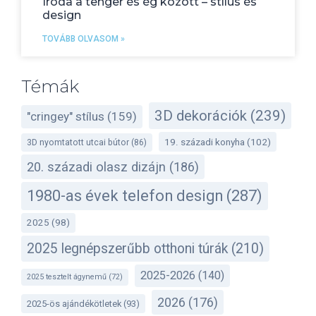
Iroda a tenger és ég között – stílus és
design
TOVÁBB OLVASOM »
Témák
3D dekorációk
(239)
"cringey" stílus
(159)
19. századi konyha
(102)
3D nyomtatott utcai bútor
(86)
20. századi olasz dizájn
(186)
1980-as évek telefon design
(287)
2025
(98)
2025 legnépszerűbb otthoni túrák
(210)
2025-2026
(140)
2025 tesztelt ágynemű
(72)
2026
(176)
2025-ös ajándékötletek
(93)