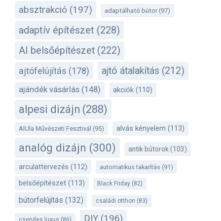
absztrakció
(197)
adaptálható bútor
(97)
adaptív építészet
(228)
AI belsőépítészet
(222)
ajtó átalakítás
(212)
ajtófelújítás
(178)
ajándék vásárlás
(148)
akciók
(110)
alpesi dizájn
(288)
alvás kényelem
(113)
AlUla Művészeti Fesztivál
(95)
analóg dizájn
(300)
antik bútorok
(103)
arculattervezés
(112)
automatikus takarítás
(91)
belsőépítészet
(113)
Black Friday
(82)
bútorfelújítás
(132)
családi otthon
(83)
DIY
(196)
csendes luxus
(86)