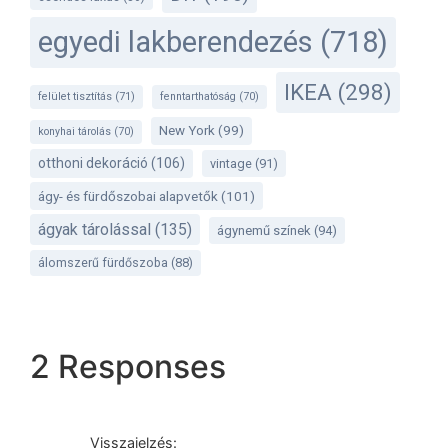
egyedi lakberendezés
(718)
IKEA
(298)
felület tisztítás
(71)
fenntarthatóság
(70)
New York
(99)
konyhai tárolás
(70)
otthoni dekoráció
(106)
vintage
(91)
ágy- és fürdőszobai alapvetők
(101)
ágyak tárolással
(135)
ágynemű színek
(94)
álomszerű fürdőszoba
(88)
2 Responses
Visszajelzés: