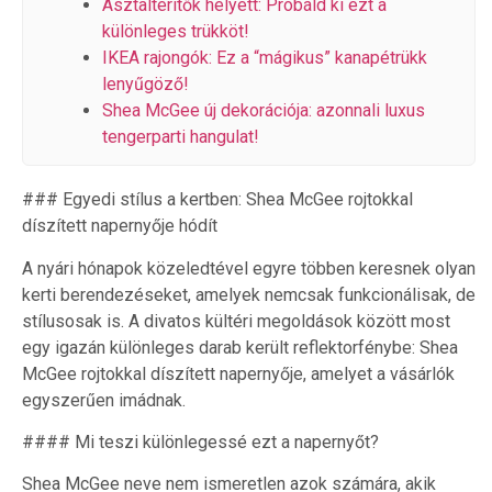
Asztalterítők helyett: Próbáld ki ezt a
különleges trükköt!
IKEA rajongók: Ez a “mágikus” kanapétrükk
lenyűgöző!
Shea McGee új dekorációja: azonnali luxus
tengerparti hangulat!
### Egyedi stílus a kertben: Shea McGee rojtokkal
díszített napernyője hódít
A nyári hónapok közeledtével egyre többen keresnek olyan
kerti berendezéseket, amelyek nemcsak funkcionálisak, de
stílusosak is. A divatos kültéri megoldások között most
egy igazán különleges darab került reflektorfénybe: Shea
McGee rojtokkal díszített napernyője, amelyet a vásárlók
egyszerűen imádnak.
#### Mi teszi különlegessé ezt a napernyőt?
Shea McGee neve nem ismeretlen azok számára, akik