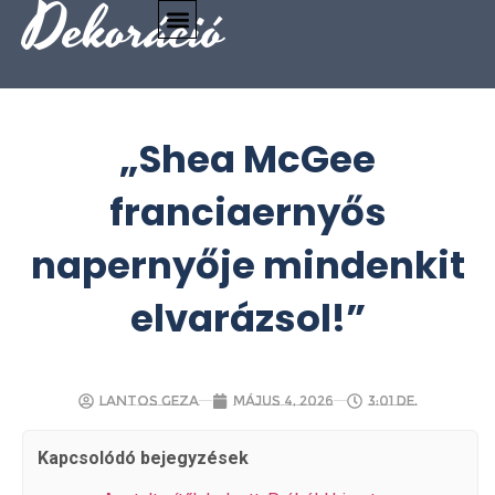
Dekoráció
„Shea McGee
franciaernyős
napernyője mindenkit
elvarázsol!”
Lantos Geza
május 4, 2026
3:01 de.
Kapcsolódó bejegyzések