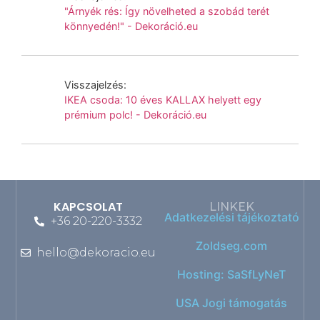
"Árnyék rés: Így növelheted a szobád terét
könnyedén!" - Dekoráció.eu
Visszajelzés:
IKEA csoda: 10 éves KALLAX helyett egy
prémium polc! - Dekoráció.eu
KAPCSOLAT
LINKEK
Adatkezelési tájékoztató
+36 20-220-3332
Zoldseg.com
hello@dekoracio.eu
Hosting: SaSfLyNeT
USA Jogi támogatás