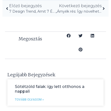
Előző bejegyzés
Következő bejegyzés
7 Design Trend, Amit 7 Év Múlva Is Imádni Fogsz!
„Árnyék rés: Így növelheted a szobád terét könnyedén!”
Megosztás
Legújabb Bejegyzések
Sötétzöld falak: így lett otthonos a
nappali
TOVÁBB OLVASOM »