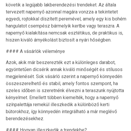
követik a legújabb lakberendezési trendeket. Az általa
tervezett napernyő azonnal magára vonzza a tekintetet
egyedi, rojtokkal díszített peremével, amely egy kis bohém
hangulatot csempész bármelyik kertbe vagy teraszra. A
napernyő kialakítása nemcsak esztétikus, de praktikus is,
hiszen kiváló árnyékolást biztosít a nyári hőségben.
#### A vásárlók véleménye
Azok, akik már beszerezték ezt a különleges darabot,
egyöntetűen dicsérik annak kiváló minőségét és stílusos
megjelenését. Sok vásárló szerint a napernyő könnyedén
összeszerelhető és stabil, amely fontos szempont, ha
szeles időben is szeretnénk élvezni a teraszunk nyújtotta
kényelmet. Emellett többen kiemelték, hogy a napernyő
színpalettája remekül illeszkedik a különböző kerti
bútorokhoz, így könnyedén integrálható a már meglévő
berendezésekhez.
#### Hogyan illeszkedik a trendekbe?