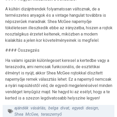
A kültéri dizájntrendek folyamatosan változnak, de a
természetes anyagok és a vintage hangulat továbbra is
népszerűek maradnak. Shea McGee napernyője
tökéletesen illeszkedik ebbe az irányzatba, hiszen a rojtok
nosztalgikus érzetet keltenek, miközben a modern
kialakítás a jelen kor követelményeinek is megfelel.
#### Összegzés
Ha valami igazán különlegeset keresel a kertedbe vagy a
teraszodra, ami nemcsak funkcionális, de esztétikai
élményt is nyújt, akkor Shea McGee rojtokkal díszített
napernyője remek választás lehet. Ez a napernyő nemcsak
a nyári napsütéstől véd, de egyedi megjelenésével minden
vendéget lenyűgöz majd. Ne hagyd ki az esélyt, hogy a te
kerted is a szezon legdivatosabb helyszíne legyen!
ajándék vásárlás
,
belga divat
,
egyedi design
,
Shea McGee
,
teraszernyő