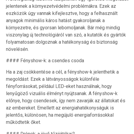
jelentenek a környezetvédelmi problémákra. Ezek az
eszközök úgy vannak kifejlesztve, hogy a felhasznált
anyagok minimális káros hatást gyakoroljanak a
környezetre, és gyorsan lebomoljanak. Bár még mindig
viszonylag új technológiáról van szó, a kutatók és gyártók
folyamatosan dolgoznak a hatékonyság és biztonság
növelésén.
#### Fényshow-k: a csendes csoda
Ha a zaj csökkentése a cél, a fényshow-k jelenthetik a
megoldást. Ezek a látványosságok különféle
fényforrásokat, például LED-eket használnak, hogy
lenyűgöző vizuális élményt nyújtsanak. A fényshow-k
előnye, hogy csendesek, így nem zavarják az állatokat és
az embereket. Emellett az energiahatékonyságuk is
jelentős, különösen, ha megújuló energiaforrásokkal
működtetik őket.
#### Drónok: a jövő tűzijátékai?