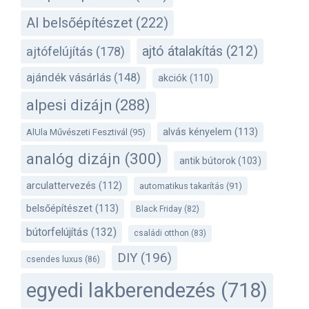
AI belsőépítészet
(222)
ajtó átalakítás
(212)
ajtófelújítás
(178)
ajándék vásárlás
(148)
akciók
(110)
alpesi dizájn
(288)
alvás kényelem
(113)
AlUla Művészeti Fesztivál
(95)
analóg dizájn
(300)
antik bútorok
(103)
arculattervezés
(112)
automatikus takarítás
(91)
belsőépítészet
(113)
Black Friday
(82)
bútorfelújítás
(132)
családi otthon
(83)
DIY
(196)
csendes luxus
(86)
egyedi lakberendezés
(718)