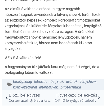
Az elmúlt években a drónok is egyre nagyobb
népszerűségnek örvendenek a látványshow-k terén. Ezek
az eszközök képesek komplex, koreografált mozgásokat
végrehajtani, és különféle fényeket kibocsátani, lenyűgöző
formákat és mintákat hozva létre az égen. A drónokkal
megvalósított show-k nemcsak lenyűgözőek, hanem
környezetbarátak is, hiszen nem bocsátanak ki káros
anyagokat.
#### A változás felé
A hagyományos tűzijátékok kora még nem ért véget, de a
biológiailag lebomló változat
biológiailag lebomló tűzijáték
,
drónok
,
fényshow
,
környezetbarát alternatívák
,
pirotechnika
Előző bejegyzés
Következő bejegyzés
Corten acél: Új élet a kasseli régi mosodában!
TOP 10 lenyűgöző telepítés 2025-ben!