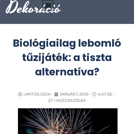
Dekoráció
Biológiailag lebomló
tűzijáték: a tiszta
alternatíva?
Lantos Geza
január 1, 2026
4:07 de.
1 hozzászólás