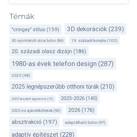
Témák
3D dekorációk
(239)
"cringey" stílus
(159)
19. századi konyha
(102)
3D nyomtatott utcai bútor
(86)
20. századi olasz dizájn
(186)
1980-as évek telefon design
(287)
2025
(98)
2025 legnépszerűbb otthoni túrák
(210)
2025-2026
(140)
2025 tesztelt ágynemű
(72)
2026
(176)
2025-ös ajándékötletek
(93)
absztrakció
(197)
adaptálható bútor
(97)
adaptív építészet
(228)