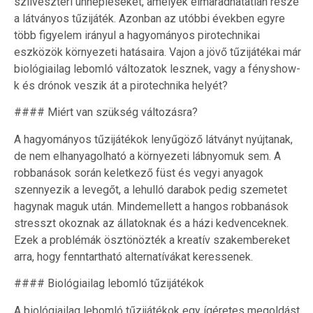
szilveszteri ünnepléseket, amelyek elmaradhatatlan része
a látványos tűzijáték. Azonban az utóbbi években egyre
több figyelem irányul a hagyományos pirotechnikai
eszközök környezeti hatásaira. Vajon a jövő tűzijátékai már
biológiailag lebomló változatok lesznek, vagy a fényshow-
k és drónok veszik át a pirotechnika helyét?
#### Miért van szükség változásra?
A hagyományos tűzijátékok lenyűgöző látványt nyújtanak,
de nem elhanyagolható a környezeti lábnyomuk sem. A
robbanások során keletkező füst és vegyi anyagok
szennyezik a levegőt, a lehulló darabok pedig szemetet
hagynak maguk után. Mindemellett a hangos robbanások
stresszt okoznak az állatoknak és a házi kedvenceknek.
Ezek a problémák ösztönözték a kreatív szakembereket
arra, hogy fenntartható alternatívákat keressenek.
#### Biológiailag lebomló tűzijátékok
A biológiailag lebomló tűzijátékok egy ígéretes megoldást