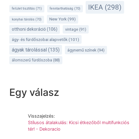
IKEA
(298)
felület tisztítás
(71)
fenntarthatóság
(70)
New York
(99)
konyhai tárolás
(70)
otthoni dekoráció
(106)
vintage
(91)
ágy- és fürdőszobai alapvetők
(101)
ágyak tárolással
(135)
ágynemű színek
(94)
álomszerű fürdőszoba
(88)
Egy válasz
Visszajelzés:
Stílusos átalakulás: Kicsi étkezőből multifunkciós
tér! - Dekoracio