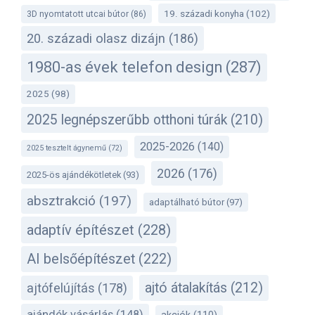
19. századi konyha
(102)
3D nyomtatott utcai bútor
(86)
20. századi olasz dizájn
(186)
1980-as évek telefon design
(287)
2025
(98)
2025 legnépszerűbb otthoni túrák
(210)
2025-2026
(140)
2025 tesztelt ágynemű
(72)
2026
(176)
2025-ös ajándékötletek
(93)
absztrakció
(197)
adaptálható bútor
(97)
adaptív építészet
(228)
AI belsőépítészet
(222)
ajtó átalakítás
(212)
ajtófelújítás
(178)
ajándék vásárlás
(148)