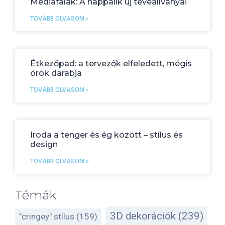
Médiafalak: A nappalik új tévéállványai
TOVÁBB OLVASOM »
Étkezőpad: a tervezők elfeledett, mégis
örök darabja
TOVÁBB OLVASOM »
Iroda a tenger és ég között – stílus és
design
TOVÁBB OLVASOM »
Témák
3D dekorációk
(239)
"cringey" stílus
(159)