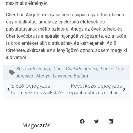
maximális élményét.
Cher Los Angeles-i lakása nem csupán egy otthon, hanem
egy műalkotás, amely az énekesnő életének és
pályafutásának méltó színtere. Ahogy az évek telnek, és
Cher továbbra is inspirálja rajongóit világszerte, ez a lakás
is örök emléket állít a stílusának és karrierjének. Az ő
története, akárcsak ez a lenyűgöző otthon, sosem megy ki
a divatból.
80. születésnap
,
Cher
,
Családi duplex
,
Frieze Los
Angeles
,
Martyn Lawrence-Bullard
Előző bejegyzés
Következő bejegyzés
Gantri Vezeték Nélkül: Az Újdonság, Amire Vártunk!
Legjobb dobozos matracok 2026-ra: Teszteltük az AD szerkesztői!
Megosztás