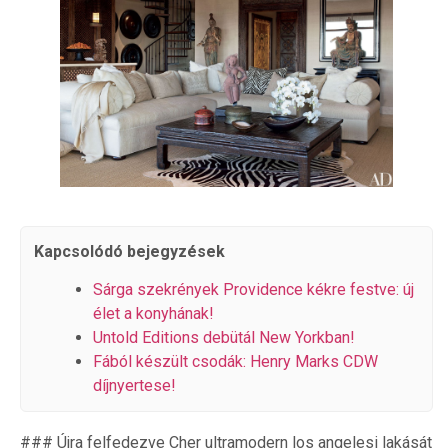
Kapcsolódó bejegyzések
Sárga szekrények Providence kékre festve: új
élet a konyhának!
Untold Editions debütál New Yorkban!
Fából készült csodák: Henry Marks CDW
díjnyertese!
### Újra felfedezve Cher ultramodern los angelesi lakását