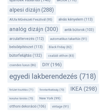
akciók
(110)
alpesi dizájn
(288)
alvás kényelem
(113)
AlUla Művészeti Fesztivál
(95)
analóg dizájn
(300)
antik bútorok
(103)
arculattervezés
(112)
automatikus takarítás
(91)
belsőépítészet
(113)
Black Friday
(82)
bútorfelújítás
(132)
családi otthon
(83)
DIY
(196)
csendes luxus
(86)
egyedi lakberendezés
(718)
IKEA
(298)
felület tisztítás
(71)
fenntarthatóság
(70)
New York
(99)
konyhai tárolás
(70)
otthoni dekoráció
(106)
vintage
(91)