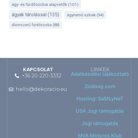
ágy- és fürdőszobai alapvetők
(101)
ágyak tárolással
(135)
ágynemű színek
(94)
álomszerű fürdőszoba
(88)
KAPCSOLAT
LINKEK
Adatkezelési tájékoztató
+36 20-220-3332
Zoldseg.com
hello@dekoracio.eu
Hosting: SaSfLyNeT
USA Jogi támogatás
Jogi támogatás
MVA Motoros Klub