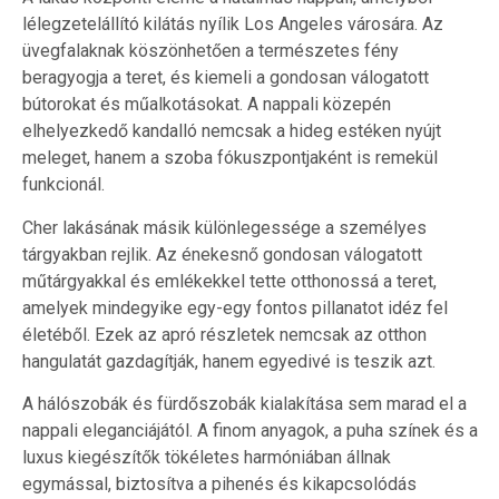
lélegzetelállító kilátás nyílik Los Angeles városára. Az
üvegfalaknak köszönhetően a természetes fény
beragyogja a teret, és kiemeli a gondosan válogatott
bútorokat és műalkotásokat. A nappali közepén
elhelyezkedő kandalló nemcsak a hideg estéken nyújt
meleget, hanem a szoba fókuszpontjaként is remekül
funkcionál.
Cher lakásának másik különlegessége a személyes
tárgyakban rejlik. Az énekesnő gondosan válogatott
műtárgyakkal és emlékekkel tette otthonossá a teret,
amelyek mindegyike egy-egy fontos pillanatot idéz fel
életéből. Ezek az apró részletek nemcsak az otthon
hangulatát gazdagítják, hanem egyedivé is teszik azt.
A hálószobák és fürdőszobák kialakítása sem marad el a
nappali eleganciájától. A finom anyagok, a puha színek és a
luxus kiegészítők tökéletes harmóniában állnak
egymással, biztosítva a pihenés és kikapcsolódás