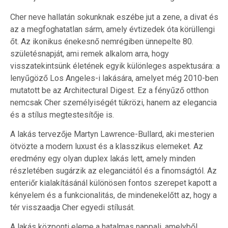
Cher neve hallatán sokunknak eszébe jut a zene, a divat és
az a megfoghatatlan sárm, amely évtizedek óta körüllengi
őt. Az ikonikus énekesnő nemrégiben ünnepelte 80.
születésnapját, ami remek alkalom arra, hogy
visszatekintsünk életének egyik különleges aspektusára: a
lenyűgöző Los Angeles-i lakására, amelyet még 2010-ben
mutatott be az Architectural Digest. Ez a fényűző otthon
nemcsak Cher személyiségét tükrözi, hanem az elegancia
és a stílus megtestesítője is.
A lakás tervezője Martyn Lawrence-Bullard, aki mesterien
ötvözte a modern luxust és a klasszikus elemeket. Az
eredmény egy olyan duplex lakás lett, amely minden
részletében sugárzik az eleganciától és a finomságtól. Az
enteriőr kialakításánál különösen fontos szerepet kapott a
kényelem és a funkcionalitás, de mindenekelőtt az, hogy a
tér visszaadja Cher egyedi stílusát.
A lakás központi eleme a hatalmas nappali, amelyből