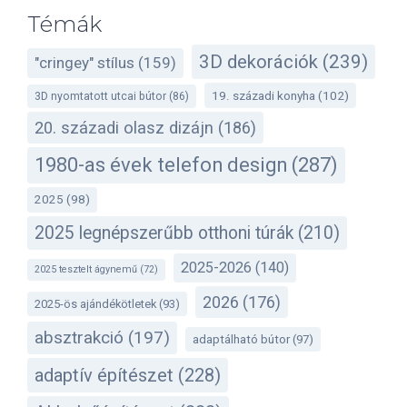
Témák
3D dekorációk
(239)
"cringey" stílus
(159)
19. századi konyha
(102)
3D nyomtatott utcai bútor
(86)
20. századi olasz dizájn
(186)
1980-as évek telefon design
(287)
2025
(98)
2025 legnépszerűbb otthoni túrák
(210)
2025-2026
(140)
2025 tesztelt ágynemű
(72)
2026
(176)
2025-ös ajándékötletek
(93)
absztrakció
(197)
adaptálható bútor
(97)
adaptív építészet
(228)