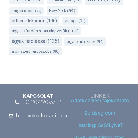
felület tisztítás
(71)
fenntarthatóság
(70)
New York
(99)
konyhai tárolás
(70)
otthoni dekoráció
(106)
vintage
(91)
ágy- és fürdőszobai alapvetők
(101)
ágyak tárolással
(135)
ágynemű színek
(94)
álomszerű fürdőszoba
(88)
KAPCSOLAT
LINKEK
Adatkezelési tájékoztató
+36 20-220-3332
Zoldseg.com
hello@dekoracio.eu
Hosting: SaSfLyNeT
USA Jogi támogatás