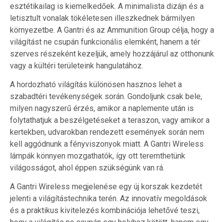
esztétikailag is kiemelkedőek. A minimalista dizájn és a
letisztult vonalak tökéletesen illeszkednek bármilyen
környezetbe. A Gantri és az Ammunition Group célja, hogy a
világítást ne csupán funkcionális elemként, hanem a tér
szerves részeként kezeljük, amely hozzájárul az otthonunk
vagy a kültéri területeink hangulatához.
A hordozható világítás különösen hasznos lehet a
szabadtéri tevékenységek során. Gondoljunk csak bele,
milyen nagyszerű érzés, amikor a naplemente után is
folytathatjuk a beszélgetéseket a teraszon, vagy amikor a
kertekben, udvarokban rendezett események során nem
kell aggódnunk a fényviszonyok miatt. A Gantri Wireless
lámpák könnyen mozgathatók, így ott teremthetünk
világosságot, ahol éppen szükségünk van rá.
A Gantri Wireless megjelenése egy új korszak kezdetét
jelenti a világítástechnika terén. Az innovatív megoldások
és a praktikus kivitelezés kombinációja lehetővé teszi,