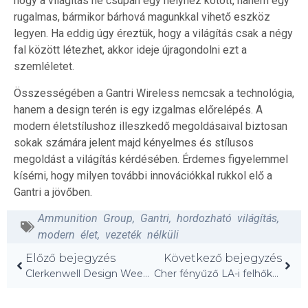
hogy a világítás ne csupán egy helyhez kötött, hanem egy
rugalmas, bármikor bárhová magunkkal vihető eszköz
legyen. Ha eddig úgy éreztük, hogy a világítás csak a négy
fal között létezhet, akkor ideje újragondolni ezt a
szemléletet.
Összességében a Gantri Wireless nemcsak a technológia,
hanem a design terén is egy izgalmas előrelépés. A
modern életstílushoz illeszkedő megoldásaival biztosan
sokak számára jelent majd kényelmes és stílusos
megoldást a világítás kérdésében. Érdemes figyelemmel
kísérni, hogy milyen további innovációkkal rukkol elő a
Gantri a jövőben.
Ammunition Group
,
Gantri
,
hordozható világítás
,
modern élet
,
vezeték nélküli
Előző bejegyzés
Következő bejegyzés
Clerkenwell Design Week 2026: Fedezd fel a 2. napot!
Cher fényűző LA-i felhőkarcolója újra felfedezve!