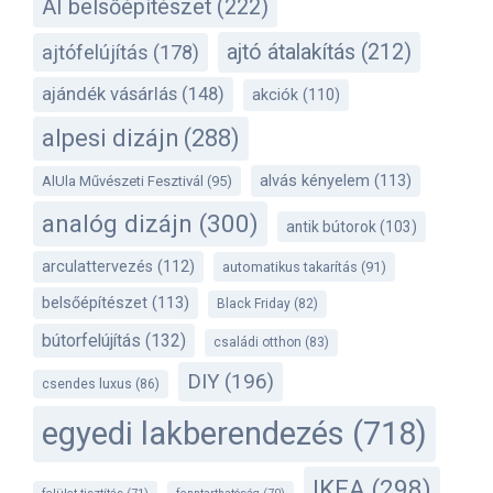
AI belsőépítészet
(222)
ajtó átalakítás
(212)
ajtófelújítás
(178)
ajándék vásárlás
(148)
akciók
(110)
alpesi dizájn
(288)
alvás kényelem
(113)
AlUla Művészeti Fesztivál
(95)
analóg dizájn
(300)
antik bútorok
(103)
arculattervezés
(112)
automatikus takarítás
(91)
belsőépítészet
(113)
Black Friday
(82)
bútorfelújítás
(132)
családi otthon
(83)
DIY
(196)
csendes luxus
(86)
egyedi lakberendezés
(718)
IKEA
(298)