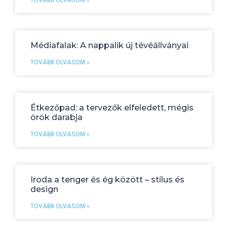
TOVÁBB OLVASOM »
Médiafalak: A nappalik új tévéállványai
TOVÁBB OLVASOM »
Étkezőpad: a tervezők elfeledett, mégis
örök darabja
TOVÁBB OLVASOM »
Iroda a tenger és ég között – stílus és
design
TOVÁBB OLVASOM »