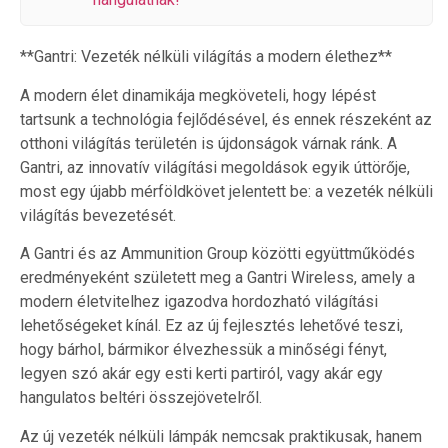
**Gantri: Vezeték nélküli világítás a modern élethez**
A modern élet dinamikája megköveteli, hogy lépést
tartsunk a technológia fejlődésével, és ennek részeként az
otthoni világítás területén is újdonságok várnak ránk. A
Gantri, az innovatív világítási megoldások egyik úttörője,
most egy újabb mérföldkövet jelentett be: a vezeték nélküli
világítás bevezetését.
A Gantri és az Ammunition Group közötti együttműködés
eredményeként született meg a Gantri Wireless, amely a
modern életvitelhez igazodva hordozható világítási
lehetőségeket kínál. Ez az új fejlesztés lehetővé teszi,
hogy bárhol, bármikor élvezhessük a minőségi fényt,
legyen szó akár egy esti kerti partiról, vagy akár egy
hangulatos beltéri összejövetelről.
Az új vezeték nélküli lámpák nemcsak praktikusak, hanem