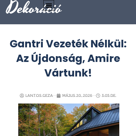
Dekoráció
Gantri Vezeték Nélkül:
Az Újdonság, Amire
Vártunk!
Lantos Geza
május 20, 2026
3:05 de.