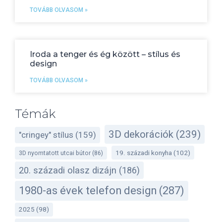
TOVÁBB OLVASOM »
Iroda a tenger és ég között – stílus és
design
TOVÁBB OLVASOM »
Témák
3D dekorációk
(239)
"cringey" stílus
(159)
19. századi konyha
(102)
3D nyomtatott utcai bútor
(86)
20. századi olasz dizájn
(186)
1980-as évek telefon design
(287)
2025
(98)