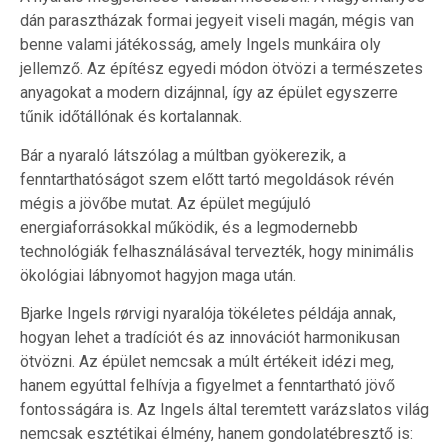
dán parasztházak formai jegyeit viseli magán, mégis van
benne valami játékosság, amely Ingels munkáira oly
jellemző. Az építész egyedi módon ötvözi a természetes
anyagokat a modern dizájnnal, így az épület egyszerre
tűnik időtállónak és kortalannak.
Bár a nyaraló látszólag a múltban gyökerezik, a
fenntarthatóságot szem előtt tartó megoldások révén
mégis a jövőbe mutat. Az épület megújuló
energiaforrásokkal működik, és a legmodernebb
technológiák felhasználásával tervezték, hogy minimális
ökológiai lábnyomot hagyjon maga után.
Bjarke Ingels rørvigi nyaralója tökéletes példája annak,
hogyan lehet a tradíciót és az innovációt harmonikusan
ötvözni. Az épület nemcsak a múlt értékeit idézi meg,
hanem egyúttal felhívja a figyelmet a fenntartható jövő
fontosságára is. Az Ingels által teremtett varázslatos világ
nemcsak esztétikai élmény, hanem gondolatébresztő is: