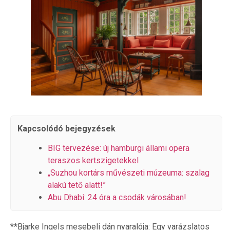
Kapcsolódó bejegyzések
BIG tervezése: új hamburgi állami opera
teraszos kertszigetekkel
„Suzhou kortárs művészeti múzeuma: szalag
alakú tető alatt!”
Abu Dhabi: 24 óra a csodák városában!
**Bjarke Ingels mesebeli dán nyaralója: Egy varázslatos