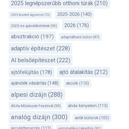
2025 legnépszerűbb otthoni túrák
(210)
2025-2026
(140)
2025 tesztelt ágynemű
(72)
2026
(176)
2025-ös ajándékötletek
(93)
absztrakció
(197)
adaptálható bútor
(97)
adaptív építészet
(228)
AI belsőépítészet
(222)
ajtó átalakítás
(212)
ajtófelújítás
(178)
ajándék vásárlás
(148)
akciók
(110)
alpesi dizájn
(288)
alvás kényelem
(113)
AlUla Művészeti Fesztivál
(95)
analóg dizájn
(300)
antik bútorok
(103)
arculattervezés
(112)
automatikus takarítás
(91)