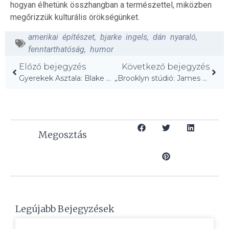
hogyan élhetünk összhangban a természettel, miközben
megőrizzük kulturális örökségünket.
amerikai építészet
,
bjarke ingels
,
dán nyaraló
,
fenntarthatóság
,
humor
Előző bejegyzés
Következő bejegyzés
Gyerekek Asztala: Blake Griffin Ünnepi Trükkje!
„Brooklyn stúdió: James Cherry ‘Embryonic’ világítása”
Megosztás
Legújabb Bejegyzések