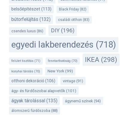
belsőépítészet
(113)
Black Friday
(82)
bútorfelújítás
(132)
családi otthon
(83)
DIY
(196)
csendes luxus
(86)
egyedi lakberendezés
(718)
IKEA
(298)
felület tisztítás
(71)
fenntarthatóság
(70)
New York
(99)
konyhai tárolás
(70)
otthoni dekoráció
(106)
vintage
(91)
ágy- és fürdőszobai alapvetők
(101)
ágyak tárolással
(135)
ágynemű színek
(94)
álomszerű fürdőszoba
(88)