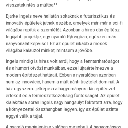
visszatekintés a múltba**
Bjarke Ingels neve hallatán sokaknak a futurisztikus és
innovatív épületek jutnak eszébe, amelyek már-már a sci-fi
világába repítik a szemlélőt. Azonban a híres dán építész
legújabb projektje, egy nyaraló Rørvigban, egészen más
irányvonalat képvisel. Ez az épület inkább a mesék
világába kalauzol minket, mintsem a jövőbe.
Ingels mindig is híres volt arról, hogy a fenntarthatóságot
és a humort ötvözi munkáiban, ezzel újraértelmezve a
modern építészet határait. Ebben a nyaralóban azonban
nem az innováció, hanem a múlt iránti tisztelet dominál. A
ház egyszerre jelképezi a hagyományos dán építészet
értékeit és a természetközeliség fontosságát. Az épület
kialakítása során Ingels nagy hangsúlyt fektetett arra, hogy
a környezettel összhangban legyen, így az épület szinte
eggyé válik a tájjal.
A nyaraló megjelenése valóban mesebeli. A hagyományos