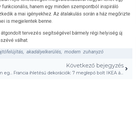
egy funkcionális, hanem egy minden szempontból inspiráló
szkedik a mai igényekhez. Az átalakulás során a ház megőrizte
ei is megjelentek benne.
jól átgondolt tervezés segítségével bármely régi helyiség új
észévé válhat.
ajtófelújítás
,
akadályelkerülés
,
modern zuhanyzó
Következő bejegyzés
„Design: Az objektumok rejtett álmai már nem egyoldalúak!”
Francia ihletésű dekorációk: 7 meglepő bolt IKEA áron!