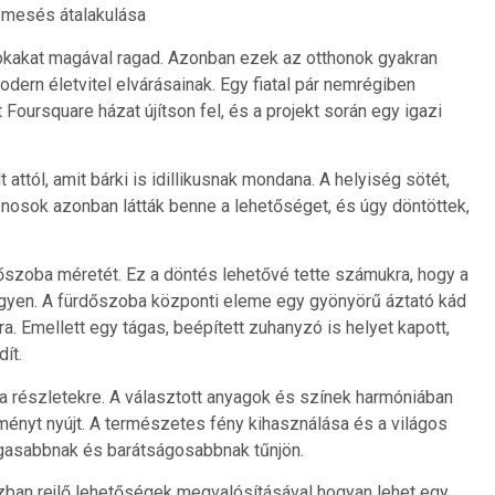
 mesés átalakulása
okakat magával ragad. Azonban ezek az otthonok gyakran
odern életvitel elvárásainak. Egy fiatal pár nemrégiben
Foursquare házat újítson fel, és a projekt során egy igazi
tól, amit bárki is idillikusnak mondana. A helyiség sötét,
donosok azonban látták benne a lehetőséget, és úgy döntöttek,
őszoba méretét. Ez a döntés lehetővé tette számukra, hogy a
legyen. A fürdőszoba központi eleme egy gyönyörű áztató kád
ra. Emellett egy tágas, beépített zuhanyzó is helyet kapott,
ít.
tt a részletekre. A választott anyagok és színek harmóniában
ményt nyújt. A természetes fény kihasználása és a világos
tágasabbnak és barátságosabbnak tűnjön.
házban rejlő lehetőségek megvalósításával hogyan lehet egy