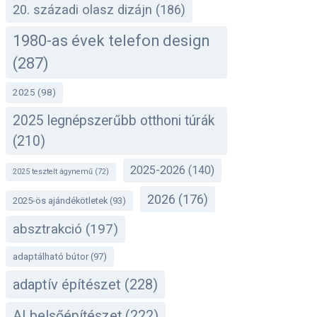
20. századi olasz dizájn
(186)
1980-as évek telefon design
(287)
2025
(98)
2025 legnépszerűbb otthoni túrák
(210)
2025-2026
(140)
2025 tesztelt ágynemű
(72)
2026
(176)
2025-ös ajándékötletek
(93)
absztrakció
(197)
adaptálható bútor
(97)
adaptív építészet
(228)
AI belsőépítészet
(222)