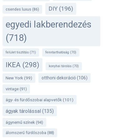
DIY
(196)
csendes luxus
(86)
egyedi lakberendezés
(718)
felület tisztítás
(71)
fenntarthatóság
(70)
IKEA
(298)
konyhai tárolás
(70)
otthoni dekoráció
(106)
New York
(99)
vintage
(91)
ágy- és fürdőszobai alapvetők
(101)
ágyak tárolással
(135)
ágynemű színek
(94)
álomszerű fürdőszoba
(88)