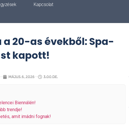
egyzések
Kapcsolat
 a 20-as évekből: Spa-
st kapott!
május 6, 2026
3:00 de.
lencei Biennálén!
bb trendje!
tés, amit imádni fognak!