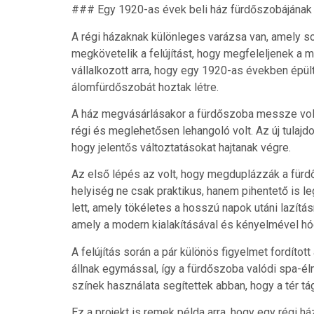
### Egy 1920-as évek beli ház fürdőszobájának
A régi házaknak különleges varázsa van, amely s
megkövetelik a felújítást, hogy megfeleljenek a m
vállalkozott arra, hogy egy 1920-as években épült 
álomfürdőszobát hoztak létre.
A ház megvásárlásakor a fürdőszoba messze volt at
régi és meglehetősen lehangoló volt. Az új tulaj
hogy jelentős változtatásokat hajtanak végre.
Az első lépés az volt, hogy megduplázzák a fürd
helyiség ne csak praktikus, hanem pihentető is 
lett, amely tökéletes a hosszú napok utáni lazítás
amely a modern kialakításával és kényelmével hód
A felújítás során a pár különös figyelmet fordíto
állnak egymással, így a fürdőszoba valódi spa-él
színek használata segítettek abban, hogy a tér 
Ez a projekt is remek példa arra, hogy egy régi 