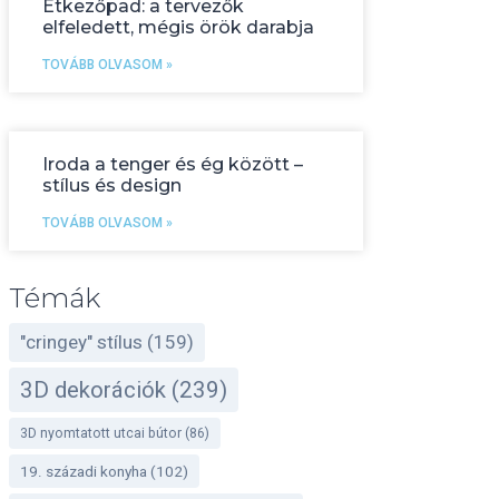
Étkezőpad: a tervezők
elfeledett, mégis örök darabja
TOVÁBB OLVASOM »
Iroda a tenger és ég között –
stílus és design
TOVÁBB OLVASOM »
Témák
"cringey" stílus
(159)
3D dekorációk
(239)
3D nyomtatott utcai bútor
(86)
19. századi konyha
(102)