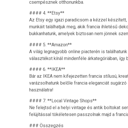
csempésznek otthonunkba.
#### 4. **Etsy**
Az Etsy egy igazi paradicsom a kézzel készített,
munkáit találhatjuk meg, akik francia ihletésű de
bukkanhatunk, amelyek biztosan nem jönnek szem
#### 5. **Amazon**
A világ legnagyobb online piacterén is találhatu
választékot kínál mindenféle árkategóriában, így 
#### 6. **IKEA**
Bár az IKEA nem kifejezetten francia stílusú, kr
varázsolhatunk belőle francia eleganciát sugárzó 
használatra!
#### 7. **Local Vintage Shops**
Ne felejtsd el a helyi vintage és antik boltokat s
felújítással tökéletesen passzolnak majd a franci
### Összegzés