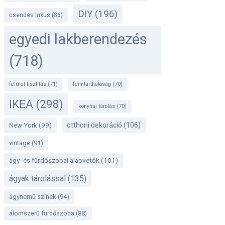
DIY
(196)
csendes luxus
(86)
egyedi lakberendezés
(718)
felület tisztítás
(71)
fenntarthatóság
(70)
IKEA
(298)
konyhai tárolás
(70)
otthoni dekoráció
(106)
New York
(99)
vintage
(91)
ágy- és fürdőszobai alapvetők
(101)
ágyak tárolással
(135)
ágynemű színek
(94)
álomszerű fürdőszoba
(88)