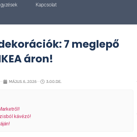
egyzések
Kapcsolat
 dekorációk: 7 meglepő
 IKEA áron!
május 6, 2026
3:00 de.
Marketről!
ázisból kávézó!
áján!