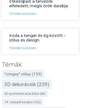
Étkezőpad: a tervezők
elfeledett, mégis örök darabja
TOVÁBB OLVASOM »
Iroda a tenger és ég között –
stílus és design
TOVÁBB OLVASOM »
Témák
"cringey" stílus
(159)
3D dekorációk
(239)
3D nyomtatott utcai bútor
(86)
19. századi konyha
(102)