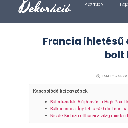
Dekoráció
Kezdőlap
Bej
Francia ihletésű
bolt
Lantos Geza
Kapcsolódó bejegyzések
Bútortrendek: 6 újdonság a High Point 
Balkoncsoda: Így lett a 600 dolláros o
Nicole Kidman otthonai a világ minden t