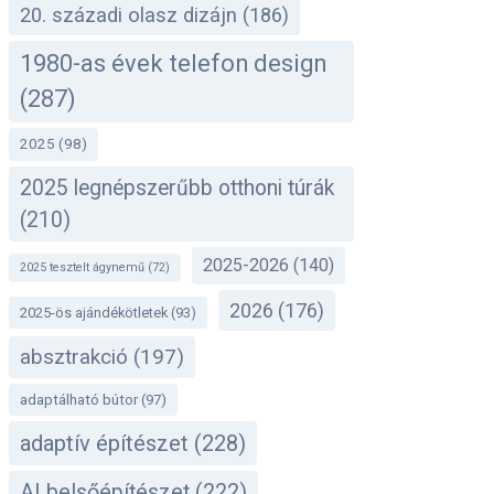
20. századi olasz dizájn
(186)
1980-as évek telefon design
(287)
2025
(98)
2025 legnépszerűbb otthoni túrák
(210)
2025-2026
(140)
2025 tesztelt ágynemű
(72)
2026
(176)
2025-ös ajándékötletek
(93)
absztrakció
(197)
adaptálható bútor
(97)
adaptív építészet
(228)
AI belsőépítészet
(222)