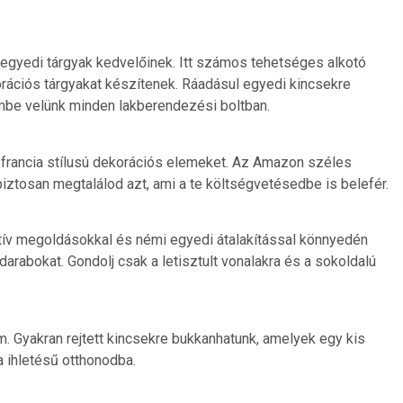
 egyedi tárgyak kedvelőinek. Itt számos tehetséges alkotó
korációs tárgyakat készítenek. Ráadásul egyedi kincsekre
be velünk minden lakberendezési boltban.
nk francia stílusú dekorációs elemeket. Az Amazon széles
biztosan megtalálod azt, ami a te költségvetésedbe is belefér.
eatív megoldásokkal és némi egyedi átalakítással könnyedén
darabokat. Gondolj csak a letisztult vonalakra és a sokoldalú
em. Gyakran rejtett kincsekre bukkanhatunk, amelyek egy kis
a ihletésű otthonodba.