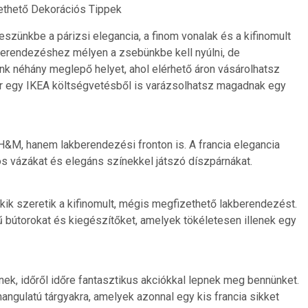
ethető Dekorációs Tippek
 eszünkbe a párizsi elegancia, a finom vonalak és a kifinomult
ú berendezéshez mélyen a zsebünkbe kell nyúlni, de
k néhány meglepő helyet, ahol elérhető áron vásárolhatsz
kár egy IKEA költségvetésből is varázsolhatsz magadnak egy
H&M, hanem lakberendezési fronton is. A francia elegancia
os vázákat és elegáns színekkel játszó díszpárnákat.
ik szeretik a kifinomult, mégis megfizethető lakberendezést.
ésű bútorokat és kiegészítőket, amelyek tökéletesen illenek egy
ek, időről időre fantasztikus akciókkal lepnek meg bennünket.
angulatú tárgyakra, amelyek azonnal egy kis francia sikket