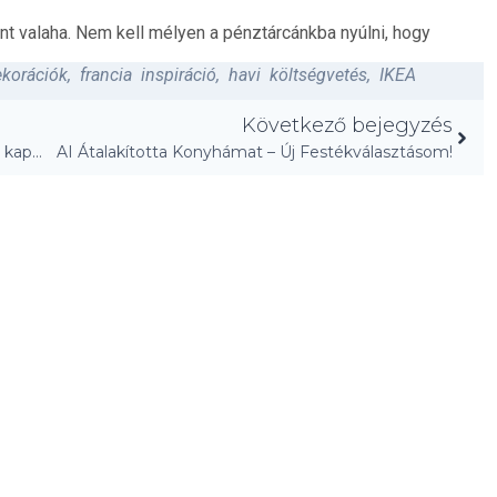
mint valaha. Nem kell mélyen a pénztárcánkba nyúlni, hogy
korációk
,
francia inspiráció
,
havi költségvetés
,
IKEA
Következő bejegyzés
Dingy fürdőszoba a 20-as évekből: Spa-hatást kapott!
AI Átalakította Konyhámat – Új Festékválasztásom!