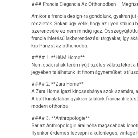
### Francia Elegancia Az Otthonodban – Megfiz
Amikor a francia design-ra gondolunk, gyakran jut
részletek. Sokan úgy vélik, hogy az ilyen stílus
szerencsére ez nem mindig igaz. Összegyűjtöttün
francia ihletésű lakberendezési tárgyakat, így a
kis Párizst az otthonodba.
#### 1. **H&M Home**
Nem csak ruhák terén nyújt széles választékot a 
jegyében találhatunk itt finom ágyneműket, stílus
#### 2. **Zara Home**
A Zara Home igazi kincsesbánya azok számára, ak
A bolt kínálatában gyakran találunk francia ihlet
modern otthonba.
#### 3. **Anthropologie**
Bár az Anthropologie árai néha magasabbak lehetn
Ilyenkor érdemes lecsapni a különleges, vintage h