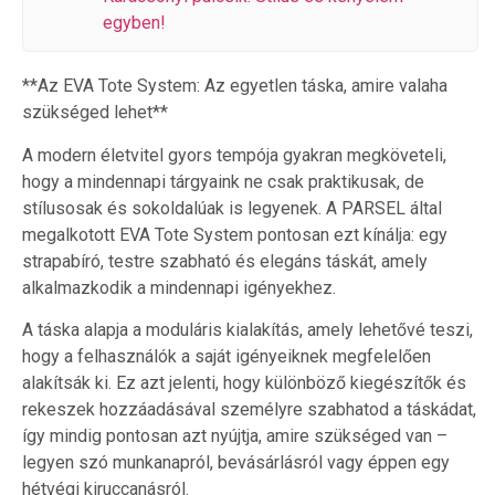
egyben!
**Az EVA Tote System: Az egyetlen táska, amire valaha
szükséged lehet**
A modern életvitel gyors tempója gyakran megköveteli,
hogy a mindennapi tárgyaink ne csak praktikusak, de
stílusosak és sokoldalúak is legyenek. A PARSEL által
megalkotott EVA Tote System pontosan ezt kínálja: egy
strapabíró, testre szabható és elegáns táskát, amely
alkalmazkodik a mindennapi igényekhez.
A táska alapja a moduláris kialakítás, amely lehetővé teszi,
hogy a felhasználók a saját igényeiknek megfelelően
alakítsák ki. Ez azt jelenti, hogy különböző kiegészítők és
rekeszek hozzáadásával személyre szabhatod a táskádat,
így mindig pontosan azt nyújtja, amire szükséged van –
legyen szó munkanapról, bevásárlásról vagy éppen egy
hétvégi kiruccanásról.