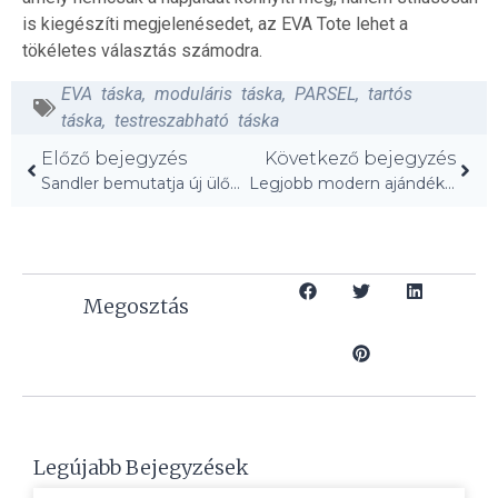
is kiegészíti megjelenésedet, az EVA Tote lehet a
tökéletes választás számodra.
EVA táska
,
moduláris táska
,
PARSEL
,
tartós
táska
,
testreszabható táska
Előző bejegyzés
Következő bejegyzés
Sandler bemutatja új ülőbútorait a vendéglátásban!
Legjobb modern ajándékok 2025-ben a főzőknek!
Megosztás
Legújabb Bejegyzések