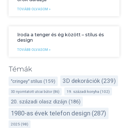
TOVÁBB OLVASOM »
Iroda a tenger és ég között – stílus és
design
TOVÁBB OLVASOM »
Témák
3D dekorációk
(239)
"cringey" stílus
(159)
19. századi konyha
(102)
3D nyomtatott utcai bútor
(86)
20. századi olasz dizájn
(186)
1980-as évek telefon design
(287)
2025
(98)