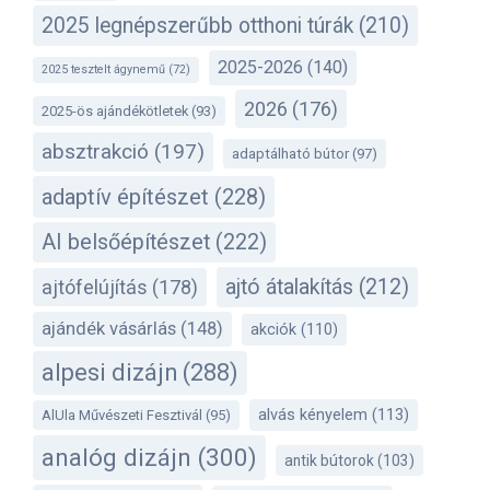
2025 legnépszerűbb otthoni túrák
(210)
2025-2026
(140)
2025 tesztelt ágynemű
(72)
2026
(176)
2025-ös ajándékötletek
(93)
absztrakció
(197)
adaptálható bútor
(97)
adaptív építészet
(228)
AI belsőépítészet
(222)
ajtó átalakítás
(212)
ajtófelújítás
(178)
ajándék vásárlás
(148)
akciók
(110)
alpesi dizájn
(288)
alvás kényelem
(113)
AlUla Művészeti Fesztivál
(95)
analóg dizájn
(300)
antik bútorok
(103)