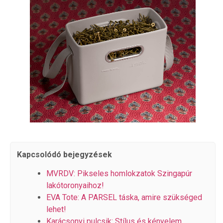
Kapcsolódó bejegyzések
MVRDV: Pikseles homlokzatok Szingapúr
lakótoronyaihoz!
EVA Tote: A PARSEL táska, amire szükséged
lehet!
Karácsonyi pulcsik: Stílus és kényelem