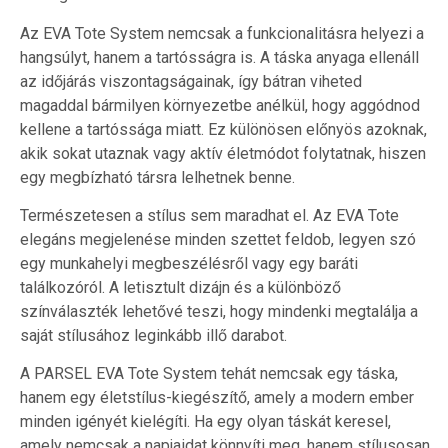
Az EVA Tote System nemcsak a funkcionalitásra helyezi a
hangsúlyt, hanem a tartósságra is. A táska anyaga ellenáll
az időjárás viszontagságainak, így bátran viheted
magaddal bármilyen környezetbe anélkül, hogy aggódnod
kellene a tartóssága miatt. Ez különösen előnyös azoknak,
akik sokat utaznak vagy aktív életmódot folytatnak, hiszen
egy megbízható társra lelhetnek benne.
Természetesen a stílus sem maradhat el. Az EVA Tote
elegáns megjelenése minden szettet feldob, legyen szó
egy munkahelyi megbeszélésről vagy egy baráti
találkozóról. A letisztult dizájn és a különböző
színválaszték lehetővé teszi, hogy mindenki megtalálja a
saját stílusához leginkább illő darabot.
A PARSEL EVA Tote System tehát nemcsak egy táska,
hanem egy életstílus-kiegészítő, amely a modern ember
minden igényét kielégíti. Ha egy olyan táskát keresel,
amely nemcsak a napjaidat könnyíti meg, hanem stílusosan