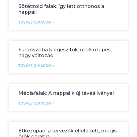
Sötétzöld falak: így lett otthonos a
nappali
TOVÁBB OLVASOM »
Fürdőszoba kiegészítők: utolsó lépés,
nagy változás
TOVÁBB OLVASOM »
Médiafalak: A nappalik új tévéállványai
TOVÁBB OLVASOM »
Étkezőpad: a tervezők elfeledett, mégis
örök darabja