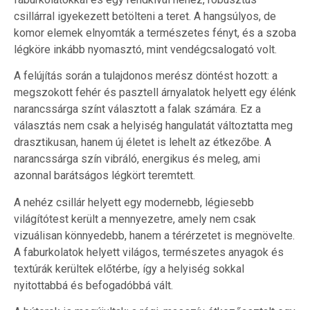
csillárral igyekezett betölteni a teret. A hangsúlyos, de
komor elemek elnyomták a természetes fényt, és a szoba
légköre inkább nyomasztó, mint vendégcsalogató volt.
A felújítás során a tulajdonos merész döntést hozott: a
megszokott fehér és pasztell árnyalatok helyett egy élénk
narancssárga színt választott a falak számára. Ez a
választás nem csak a helyiség hangulatát változtatta meg
drasztikusan, hanem új életet is lehelt az étkezőbe. A
narancssárga szín vibráló, energikus és meleg, ami
azonnal barátságos légkört teremtett.
A nehéz csillár helyett egy modernebb, légiesebb
világítótest került a mennyezetre, amely nem csak
vizuálisan könnyedebb, hanem a térérzetet is megnövelte.
A faburkolatok helyett világos, természetes anyagok és
textúrák kerültek előtérbe, így a helyiség sokkal
nyitottabbá és befogadóbbá vált.