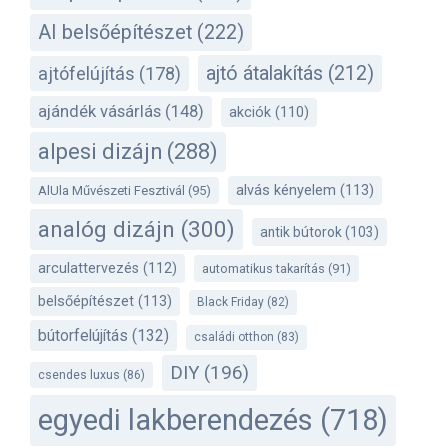
AI belsőépítészet
(222)
ajtó átalakítás
(212)
ajtófelújítás
(178)
ajándék vásárlás
(148)
akciók
(110)
alpesi dizájn
(288)
alvás kényelem
(113)
AlUla Művészeti Fesztivál
(95)
analóg dizájn
(300)
antik bútorok
(103)
arculattervezés
(112)
automatikus takarítás
(91)
belsőépítészet
(113)
Black Friday
(82)
bútorfelújítás
(132)
családi otthon
(83)
DIY
(196)
csendes luxus
(86)
egyedi lakberendezés
(718)