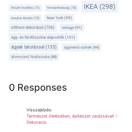
IKEA
(298)
felület tisztítás
(71)
fenntarthatóság
(70)
New York
(99)
konyhai tárolás
(70)
otthoni dekoráció
(106)
vintage
(91)
ágy- és fürdőszobai alapvetők
(101)
ágyak tárolással
(135)
ágynemű színek
(94)
álomszerű fürdőszoba
(88)
0 Responses
Visszajelzés:
Természet ölelésében, építészet varázsával! –
Dekoracio