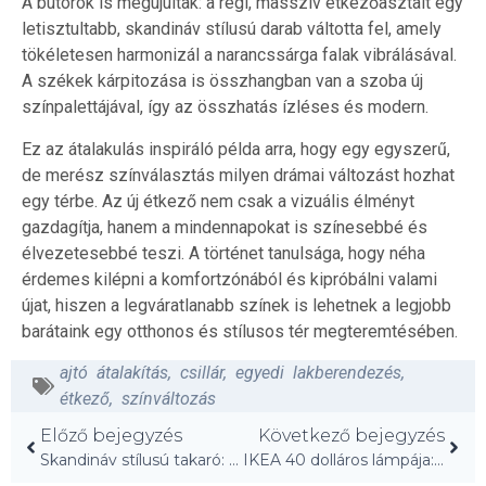
A bútorok is megújultak: a régi, masszív étkezőasztalt egy
letisztultabb, skandináv stílusú darab váltotta fel, amely
tökéletesen harmonizál a narancssárga falak vibrálásával.
A székek kárpitozása is összhangban van a szoba új
színpalettájával, így az összhatás ízléses és modern.
Ez az átalakulás inspiráló példa arra, hogy egy egyszerű,
de merész színválasztás milyen drámai változást hozhat
egy térbe. Az új étkező nem csak a vizuális élményt
gazdagítja, hanem a mindennapokat is színesebbé és
élvezetesebbé teszi. A történet tanulsága, hogy néha
érdemes kilépni a komfortzónából és kipróbálni valami
újat, hiszen a legváratlanabb színek is lehetnek a legjobb
barátaink egy otthonos és stílusos tér megteremtésében.
ajtó átalakítás
,
csillár
,
egyedi lakberendezés
,
étkező
,
színváltozás
Előző bejegyzés
Következő bejegyzés
Skandináv stílusú takaró: álmaim megfizethető ára!
IKEA 40 dolláros lámpája: mint egy dizájner katalógusból!