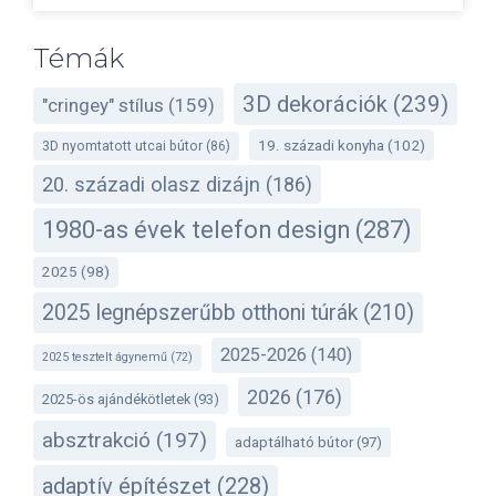
Témák
3D dekorációk
(239)
"cringey" stílus
(159)
19. századi konyha
(102)
3D nyomtatott utcai bútor
(86)
20. századi olasz dizájn
(186)
1980-as évek telefon design
(287)
2025
(98)
2025 legnépszerűbb otthoni túrák
(210)
2025-2026
(140)
2025 tesztelt ágynemű
(72)
2026
(176)
2025-ös ajándékötletek
(93)
absztrakció
(197)
adaptálható bútor
(97)
adaptív építészet
(228)