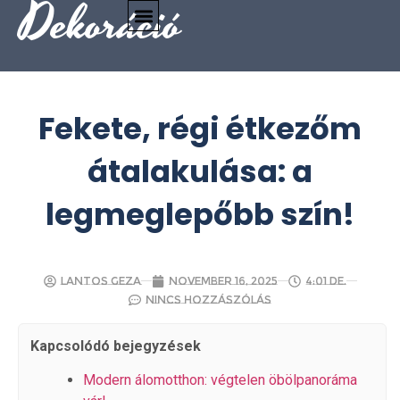
Dekoráció
Fekete, régi étkezőm
átalakulása: a
legmeglepőbb szín!
Lantos Geza
november 16, 2025
4:01 de.
Nincs hozzászólás
Kapcsolódó bejegyzések
Modern álomotthon: végtelen öbölpanoráma