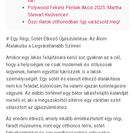
vár!
Polywood Fekete Péntek Akció 2025: Martha
Stewart Kedvencei!
Őszi illatok otthonodban: Így varázsold meg!
# Egy Régi, Sötét Étkező Újjászületése: Az Álom
Átalakulás a Legváratlanabb Színnel
Amikor egy lakás felújítására kerül sor, gyakran az a cél,
hogy a helyiségek ne csak modernek és stílusosak
legyenek, hanem egyúttal tükrözzék is a lakók
személyiségét. Egy sötét és elavult étkező átalakítása
nem kis feladat, különösen, ha valami igazán különlegesre
vágyunk. Az alábbi történet egy bátor lakásfelújító kalandját
meséli el, aki a megszokottól eltérve egy váratlan színt
választott az újjászületéshez.
Az eredeti étkező, amely inkább emlékeztetett egy régi,
fáradt múzeumra, mint egy otthonos térre, sötét
faburkolatokkal és egy rendkívül nehéz, robusztus