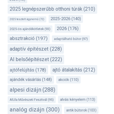
2025 legnépszerűbb otthoni túrák
(210)
2025-2026
(140)
2025 tesztelt ágynemű
(72)
2026
(176)
2025-ös ajándékötletek
(93)
absztrakció
(197)
adaptálható bútor
(97)
adaptív építészet
(228)
AI belsőépítészet
(222)
ajtó átalakítás
(212)
ajtófelújítás
(178)
ajándék vásárlás
(148)
akciók
(110)
alpesi dizájn
(288)
alvás kényelem
(113)
AlUla Művészeti Fesztivál
(95)
analóg dizájn
(300)
antik bútorok
(103)