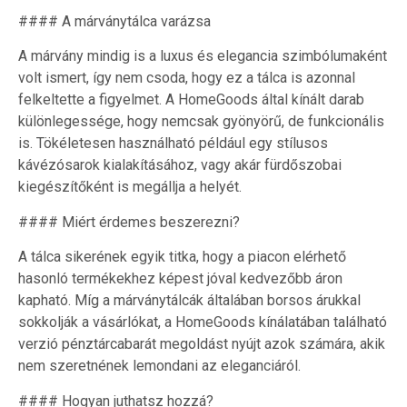
#### A márványtálca varázsa
A márvány mindig is a luxus és elegancia szimbólumaként
volt ismert, így nem csoda, hogy ez a tálca is azonnal
felkeltette a figyelmet. A HomeGoods által kínált darab
különlegessége, hogy nemcsak gyönyörű, de funkcionális
is. Tökéletesen használható például egy stílusos
kávézósarok kialakításához, vagy akár fürdőszobai
kiegészítőként is megállja a helyét.
#### Miért érdemes beszerezni?
A tálca sikerének egyik titka, hogy a piacon elérhető
hasonló termékekhez képest jóval kedvezőbb áron
kapható. Míg a márványtálcák általában borsos árukkal
sokkolják a vásárlókat, a HomeGoods kínálatában található
verzió pénztárcabarát megoldást nyújt azok számára, akik
nem szeretnének lemondani az eleganciáról.
#### Hogyan juthatsz hozzá?