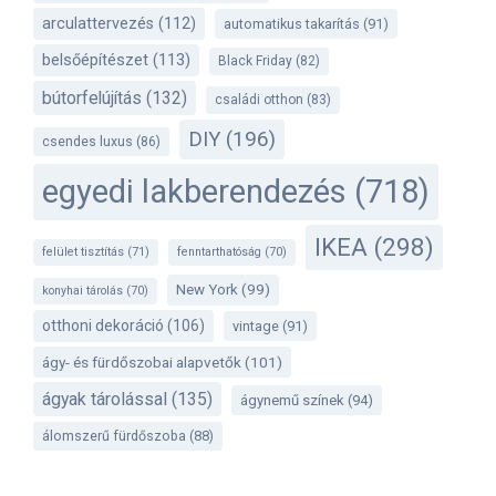
arculattervezés
(112)
automatikus takarítás
(91)
belsőépítészet
(113)
Black Friday
(82)
bútorfelújítás
(132)
családi otthon
(83)
DIY
(196)
csendes luxus
(86)
egyedi lakberendezés
(718)
IKEA
(298)
felület tisztítás
(71)
fenntarthatóság
(70)
New York
(99)
konyhai tárolás
(70)
otthoni dekoráció
(106)
vintage
(91)
ágy- és fürdőszobai alapvetők
(101)
ágyak tárolással
(135)
ágynemű színek
(94)
álomszerű fürdőszoba
(88)