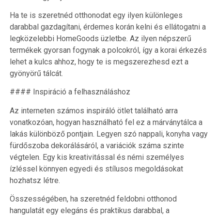
Ha te is szeretnéd otthonodat egy ilyen különleges
darabbal gazdagítani, érdemes korán kelni és ellátogatni a
legközelebbi HomeGoods üzletbe. Az ilyen népszerű
termékek gyorsan fogynak a polcokról, így a korai érkezés
lehet a kulcs ahhoz, hogy te is megszerezhesd ezt a
gyönyörű tálcát.
#### Inspiráció a felhasználáshoz
Az interneten számos inspiráló ötlet található arra
vonatkozóan, hogyan használható fel ez a márványtálca a
lakás különböző pontjain. Legyen szó nappali, konyha vagy
fürdőszoba dekorálásáról, a variációk száma szinte
végtelen. Egy kis kreativitással és némi személyes
ízléssel könnyen egyedi és stílusos megoldásokat
hozhatsz létre.
Összességében, ha szeretnéd feldobni otthonod
hangulatát egy elegáns és praktikus darabbal, a