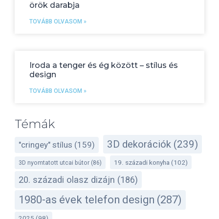
örök darabja
TOVÁBB OLVASOM »
Iroda a tenger és ég között – stílus és
design
TOVÁBB OLVASOM »
Témák
3D dekorációk
(239)
"cringey" stílus
(159)
19. századi konyha
(102)
3D nyomtatott utcai bútor
(86)
20. századi olasz dizájn
(186)
1980-as évek telefon design
(287)
2025
(98)