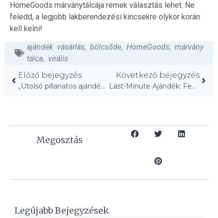
HomeGoods márványtálcája remek választás lehet. Ne
feledd, a legjobb lakberendezési kincsekre olykor korán
kell kelni!
ajándék vásárlás
,
bölcsőde
,
HomeGoods
,
márvány
tálca
,
virális
Előző bejegyzés
Következő bejegyzés
„Utolsó pillanatos ajándékok: Stílusguruk kedvencei!”
Last-Minute Ajándék: Fedezd fel a Costco titkát!
Megosztás
Legújabb Bejegyzések