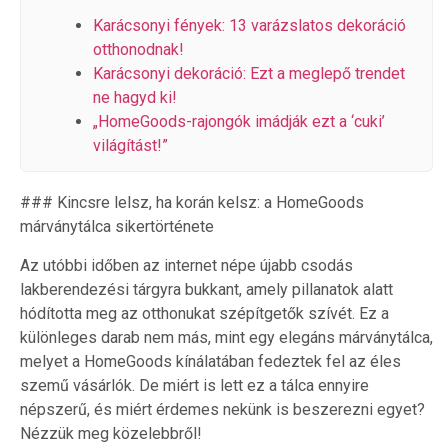
Karácsonyi fények: 13 varázslatos dekoráció
otthonodnak!
Karácsonyi dekoráció: Ezt a meglepő trendet
ne hagyd ki!
„HomeGoods-rajongók imádják ezt a ‘cuki’
világítást!”
### Kincsre lelsz, ha korán kelsz: a HomeGoods
márványtálca sikertörténete
Az utóbbi időben az internet népe újabb csodás
lakberendezési tárgyra bukkant, amely pillanatok alatt
hódította meg az otthonukat szépítgetők szívét. Ez a
különleges darab nem más, mint egy elegáns márványtálca,
melyet a HomeGoods kínálatában fedeztek fel az éles
szemű vásárlók. De miért is lett ez a tálca ennyire
népszerű, és miért érdemes nekünk is beszerezni egyet?
Nézzük meg közelebbről!