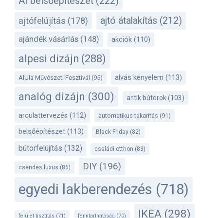
AI belsőépítészet
(222)
ajtó átalakítás
(212)
ajtófelújítás
(178)
ajándék vásárlás
(148)
akciók
(110)
alpesi dizájn
(288)
alvás kényelem
(113)
AlUla Művészeti Fesztivál
(95)
analóg dizájn
(300)
antik bútorok
(103)
arculattervezés
(112)
automatikus takarítás
(91)
belsőépítészet
(113)
Black Friday
(82)
bútorfelújítás
(132)
családi otthon
(83)
DIY
(196)
csendes luxus
(86)
egyedi lakberendezés
(718)
IKEA
(298)
felület tisztítás
(71)
fenntarthatóság
(70)