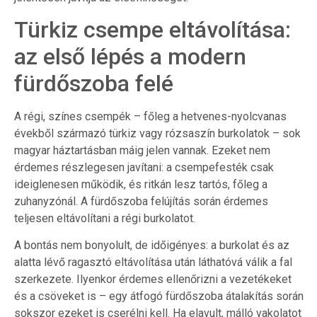
Türkiz csempe eltávolítása:
az első lépés a modern
fürdőszoba felé
A régi, színes csempék – főleg a hetvenes-nyolcvanas
évekből származó türkiz vagy rózsaszín burkolatok – sok
magyar háztartásban máig jelen vannak. Ezeket nem
érdemes részlegesen javítani: a csempefesték csak
ideiglenesen működik, és ritkán lesz tartós, főleg a
zuhanyzónál. A fürdőszoba felújítás során érdemes
teljesen eltávolítani a régi burkolatot.
A bontás nem bonyolult, de időigényes: a burkolat és az
alatta lévő ragasztó eltávolítása után láthatóvá válik a fal
szerkezete. Ilyenkor érdemes ellenőrizni a vezetékeket
és a csöveket is – egy átfogó fürdőszoba átalakítás során
sokszor ezeket is cserélni kell. Ha elavult, málló vakolatot