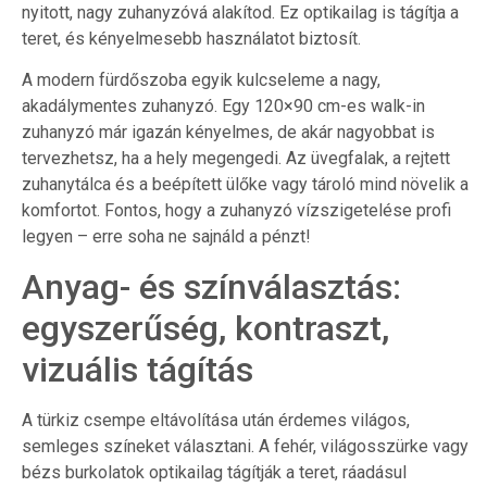
nyitott, nagy zuhanyzóvá alakítod. Ez optikailag is tágítja a
teret, és kényelmesebb használatot biztosít.
A modern fürdőszoba egyik kulcseleme a nagy,
akadálymentes zuhanyzó. Egy 120×90 cm-es walk-in
zuhanyzó már igazán kényelmes, de akár nagyobbat is
tervezhetsz, ha a hely megengedi. Az üvegfalak, a rejtett
zuhanytálca és a beépített ülőke vagy tároló mind növelik a
komfortot. Fontos, hogy a zuhanyzó vízszigetelése profi
legyen – erre soha ne sajnáld a pénzt!
Anyag- és színválasztás:
egyszerűség, kontraszt,
vizuális tágítás
A türkiz csempe eltávolítása után érdemes világos,
semleges színeket választani. A fehér, világosszürke vagy
bézs burkolatok optikailag tágítják a teret, ráadásul