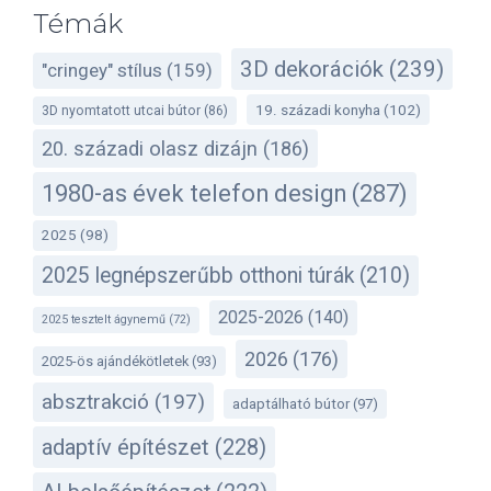
Témák
3D dekorációk
(239)
"cringey" stílus
(159)
19. századi konyha
(102)
3D nyomtatott utcai bútor
(86)
20. századi olasz dizájn
(186)
1980-as évek telefon design
(287)
2025
(98)
2025 legnépszerűbb otthoni túrák
(210)
2025-2026
(140)
2025 tesztelt ágynemű
(72)
2026
(176)
2025-ös ajándékötletek
(93)
absztrakció
(197)
adaptálható bútor
(97)
adaptív építészet
(228)