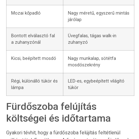
Mozai kőpadló
Nagy méretű, egyszerű mintás
járólap
Bontott elválasztó fal
Üvegfalas, tágas walk-in
a zuhanyzónál
zuhanyzó
Kicsi, beépített mosdó
Nagy munkalap, sötétfa
mosdószekrény
Régi, különálló tükör és
LED-es, egybeépített világító
lámpa
tükör
Fürdőszoba felújítás
költségei és időtartama
Gyakori tévhit, hogy a fürdőszoba felújítás feltétlenül