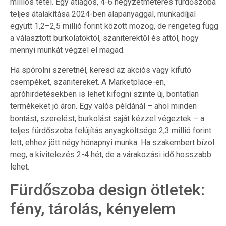
milliós tétel. Egy átlagos, 4-6 négyzetméteres fürdőszoba
teljes átalakítása 2024-ben alapanyaggal, munkadíjjal
együtt 1,2–2,5 millió forint között mozog, de rengeteg függ
a választott burkolatoktól, szaniterektől és attól, hogy
mennyi munkát végzel el magad.
Ha spórolni szeretnél, keresd az akciós vagy kifutó
csempéket, szanitereket. A Marketplace-en,
apróhirdetésekben is lehet kifogni szinte új, bontatlan
termékeket jó áron. Egy valós példánál – ahol minden
bontást, szerelést, burkolást saját kézzel végeztek – a
teljes fürdőszoba felújítás anyagköltsége 2,3 millió forint
lett, ehhez jött négy hónapnyi munka. Ha szakembert bízol
meg, a kivitelezés 2-4 hét, de a várakozási idő hosszabb
lehet.
Fürdőszoba design ötletek:
fény, tárolás, kényelem