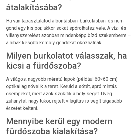
átalakításába?
Ha van tapasztalatod a bontásban, burkolásban, és nem
gond egy kis por, akkor sokat spórolhatsz vele. A víz- és
villanyszerelést azonban mindenképp bízd szakemberre –
a hibák később komoly gondokat okozhatnak.
Milyen burkolatot válasszak, ha
kicsi a fürdőszoba?
A világos, nagyobb méretű lapok (például 60×60 cm)
optikailag növelik a teret. Kerüld a sötét, apró mintás
csempéket, mert azok szűkítik a helyiséget. Üveg
zuhanyfal, nagy tükör, rejtett világítás is segít tágasabb
érzetet kelteni.
Mennyibe kerül egy modern
fürdőszoba kialakítása?