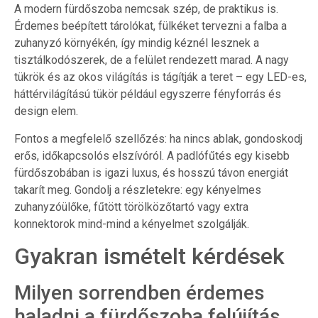
A modern fürdőszoba nemcsak szép, de praktikus is.
Érdemes beépített tárolókat, fülkéket tervezni a falba a
zuhanyzó környékén, így mindig kéznél lesznek a
tisztálkodószerek, de a felület rendezett marad. A nagy
tükrök és az okos világítás is tágítják a teret – egy LED-es,
háttérvilágítású tükör például egyszerre fényforrás és
design elem.
Fontos a megfelelő szellőzés: ha nincs ablak, gondoskodj
erős, időkapcsolós elszívóról. A padlófűtés egy kisebb
fürdőszobában is igazi luxus, és hosszú távon energiát
takarít meg. Gondolj a részletekre: egy kényelmes
zuhanyzóülőke, fűtött törölközőtartó vagy extra
konnektorok mind-mind a kényelmet szolgálják.
Gyakran ismételt kérdések
Milyen sorrendben érdemes
haladni a fürdőszoba felújítás