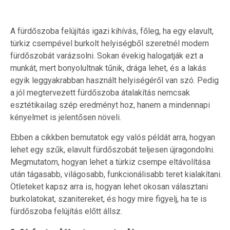
A fürdőszoba felújítás igazi kihívás, főleg, ha egy elavult,
türkiz csempével burkolt helyiségből szeretnél modern
fürdőszobát varázsolni. Sokan évekig halogatják ezt a
munkát, mert bonyolultnak tűnik, drága lehet, és a lakás
egyik leggyakrabban használt helyiségéről van szó. Pedig
a jól megtervezett fürdőszoba átalakítás nemcsak
esztétikailag szép eredményt hoz, hanem a mindennapi
kényelmet is jelentősen növeli.
Ebben a cikkben bemutatok egy valós példát arra, hogyan
lehet egy szűk, elavult fürdőszobát teljesen újragondolni.
Megmutatom, hogyan lehet a türkiz csempe eltávolítása
után tágasabb, világosabb, funkcionálisabb teret kialakítani.
Ötleteket kapsz arra is, hogyan lehet okosan választani
burkolatokat, szanitereket, és hogy mire figyelj, ha te is
fürdőszoba felújítás előtt állsz.