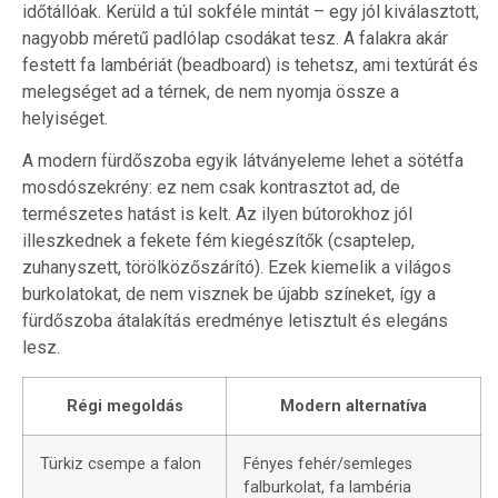
időtállóak. Kerüld a túl sokféle mintát – egy jól kiválasztott,
nagyobb méretű padlólap csodákat tesz. A falakra akár
festett fa lambériát (beadboard) is tehetsz, ami textúrát és
melegséget ad a térnek, de nem nyomja össze a
helyiséget.
A modern fürdőszoba egyik látványeleme lehet a sötétfa
mosdószekrény: ez nem csak kontrasztot ad, de
természetes hatást is kelt. Az ilyen bútorokhoz jól
illeszkednek a fekete fém kiegészítők (csaptelep,
zuhanyszett, törölközőszárító). Ezek kiemelik a világos
burkolatokat, de nem visznek be újabb színeket, így a
fürdőszoba átalakítás eredménye letisztult és elegáns
lesz.
Régi megoldás
Modern alternatíva
Türkiz csempe a falon
Fényes fehér/semleges
falburkolat, fa lambéria