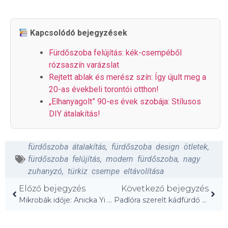
Kapcsolódó bejegyzések
Fürdőszoba felújítás: kék-csempéből
rózsaszín varázslat
Rejtett ablak és merész szín: Így újult meg a
20-as évekbeli torontói otthon!
„Elhanyagolt” 90-es évek szobája: Stílusos
DIY átalakítás!
fürdőszoba átalakítás
,
fürdőszoba design ötletek
,
fürdőszoba felújítás
,
modern fürdőszoba
,
nagy
zuhanyzó
,
türkiz csempe eltávolítása
Előző bejegyzés
Következő bejegyzés
Mikrobák idője: Anicka Yi érzékszervekkel játszik
Padlóra szerelt kádfürdő csaptelep: az új trend a fürdőszobában