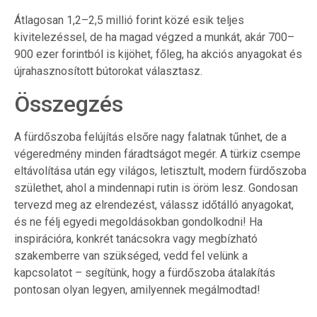
Átlagosan 1,2–2,5 millió forint közé esik teljes
kivitelezéssel, de ha magad végzed a munkát, akár 700–
900 ezer forintból is kijöhet, főleg, ha akciós anyagokat és
újrahasznosított bútorokat választasz.
Összegzés
A fürdőszoba felújítás elsőre nagy falatnak tűnhet, de a
végeredmény minden fáradtságot megér. A türkiz csempe
eltávolítása után egy világos, letisztult, modern fürdőszoba
születhet, ahol a mindennapi rutin is öröm lesz. Gondosan
tervezd meg az elrendezést, válassz időtálló anyagokat,
és ne félj egyedi megoldásokban gondolkodni! Ha
inspirációra, konkrét tanácsokra vagy megbízható
szakemberre van szükséged, vedd fel velünk a
kapcsolatot – segítünk, hogy a fürdőszoba átalakítás
pontosan olyan legyen, amilyennek megálmodtad!