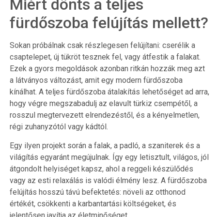
Miért dönts a teljes
fürdőszoba felújítás mellett?
Sokan próbálnak csak részlegesen felújítani: cserélik a
csaptelepet, új tükröt tesznek fel, vagy átfestik a falakat.
Ezek a gyors megoldások azonban ritkán hozzák meg azt
a látványos változást, amit egy modern fürdőszoba
kínálhat. A teljes fürdőszoba átalakítás lehetőséget ad arra,
hogy végre megszabadulj az elavult türkiz csempétől, a
rosszul megtervezett elrendezéstől, és a kényelmetlen,
régi zuhanyzótól vagy kádtól.
Egy ilyen projekt során a falak, a padló, a szaniterek és a
világítás egyaránt megújulnak. Így egy letisztult, világos, jól
átgondolt helyiséget kapsz, ahol a reggeli készülődés
vagy az esti relaxálás is valódi élmény lesz. A fürdőszoba
felújítás hosszú távú befektetés: növeli az otthonod
értékét, csökkenti a karbantartási költségeket, és
jelentősen javítja az életminőséget.