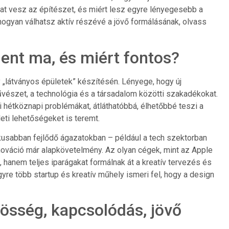
okat vesz az építészet, és miért lesz egyre lényegesebb a
 hogyan válhatsz aktív részévé a jövő formálásának, olvass
lent ma, és miért fontos?
y „látványos épületek” készítésén. Lényege, hogy új
űvészet, a technológia és a társadalom közötti szakadékokat.
i hétköznapi problémákat, átláthatóbbá, élhetőbbé teszi a
leti lehetőségeket is teremt.
ikusabban fejlődő ágazatokban – például a tech szektorban
nnováció már alapkövetelmény. Az olyan cégek, mint az Apple
 hanem teljes iparágakat formálnak át a kreatív tervezés és
yre több startup és kreatív műhely ismeri fel, hogy a design
zösség, kapcsolódás, jövő