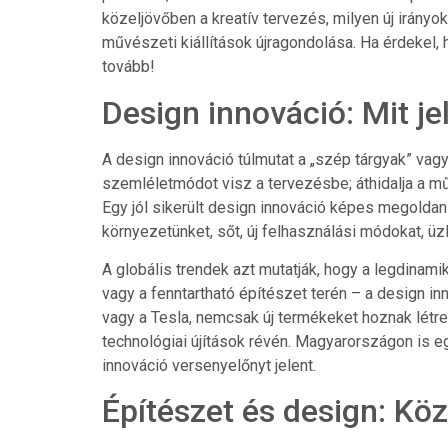
közeljövőben a kreatív tervezés, milyen új irány
művészeti kiállítások újragondolása. Ha érdekel,
tovább!
Design innováció: Mit je
A design innováció túlmutat a „szép tárgyak” vag
szemléletmódot visz a tervezésbe; áthidalja a m
Egy jól sikerült design innováció képes megoldan
környezetünket, sőt, új felhasználási módokat, üz
A globális trendek azt mutatják, hogy a legdinam
vagy a fenntartható építészet terén – a design i
vagy a Tesla, nemcsak új termékeket hoznak létre,
technológiai újítások révén. Magyarországon is eg
innováció versenyelőnyt jelent.
Építészet és design: Kö