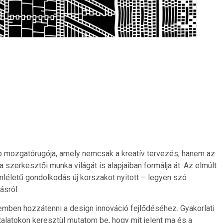
b mozgatórugója, amely nemcsak a kreatív tervezés, hanem az
a szerkesztői munka világát is alapjaiban formálja át. Az elmúlt
emléletű gondolkodás új korszakot nyitott – legyen szó
ásról.
emben hozzátenni a design innováció fejlődéséhez. Gyakorlati
alatokon keresztül mutatom be, hogy mit jelent ma és a