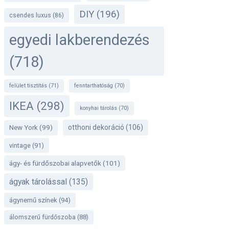
DIY
(196)
csendes luxus
(86)
egyedi lakberendezés
(718)
felület tisztítás
(71)
fenntarthatóság
(70)
IKEA
(298)
konyhai tárolás
(70)
otthoni dekoráció
(106)
New York
(99)
vintage
(91)
ágy- és fürdőszobai alapvetők
(101)
ágyak tárolással
(135)
ágynemű színek
(94)
álomszerű fürdőszoba
(88)