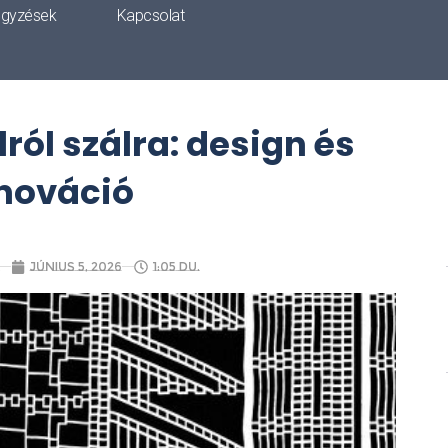
egyzések
Kapcsolat
ról szálra: design és
nováció
június 5, 2026
1:05 du.