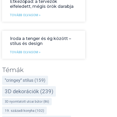
Étkezőpad: a tervezők
elfeledett, mégis örök darabja
TOVÁBB OLVASOM »
Iroda a tenger és ég között –
stílus és design
TOVÁBB OLVASOM »
Témák
"cringey" stílus
(159)
3D dekorációk
(239)
3D nyomtatott utcai bútor
(86)
19. századi konyha
(102)