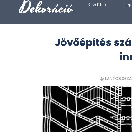
Dekoráció
Kezdőlap
Bej
Jövőépítés szál
in
Lantos Geza