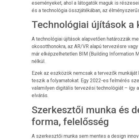
eseményeket, ahol a látogatók maguk is részeseiv
és a technológia összjátékában, az élményszerűség
Technológiai újítások a 
A technológiai újítások alapvetően határozzák meg
okosotthonokra, az AR/VR alapú tervezésre vagy 
már elképzelhetetlen BIM (Building Information M
nélkül.
Ezek az eszközök nemcsak a tervezők munkáját k
teszik a folyamatokat. Egy 2022-es felmérés sze
valamilyen digitális tervezési technológiát – íg
elvárás.
Szerkesztői munka és de
forma, felelősség
A szerkesztői munka sem mentes a design innovác