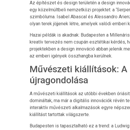
Az építészet és design területén a design innová
egy közelmúltbeli nemzetközi projektet: a ‘Serp
szimbóluma. Isabel Abascal és Alessandro Arien
olyan terek jöjjenek létre, amelyek valódi emberi
Hazai példák is akadnak: Budapesten a Millenári
kreatív tervezés nem csupán esztétikai kérdés, h
projektekben a design innováció abban jelenik meg
az emberi igények összhangba kerülnek.
Művészeti kiállítások: A d
újragondolása
A művészeti kiállítások az utóbbi években óriásit
domináltak, ma már a digitális innovációk révén te
interaktív művészeti alkalmazások egyre népszer
kiállítást tartottak világszerte.
Budapesten is tapasztalható ez a trend: a Ludw