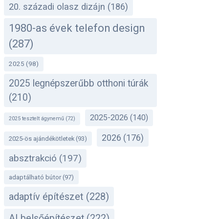
20. századi olasz dizájn
(186)
1980-as évek telefon design
(287)
2025
(98)
2025 legnépszerűbb otthoni túrák
(210)
2025-2026
(140)
2025 tesztelt ágynemű
(72)
2026
(176)
2025-ös ajándékötletek
(93)
absztrakció
(197)
adaptálható bútor
(97)
adaptív építészet
(228)
AI belsőépítészet
(222)