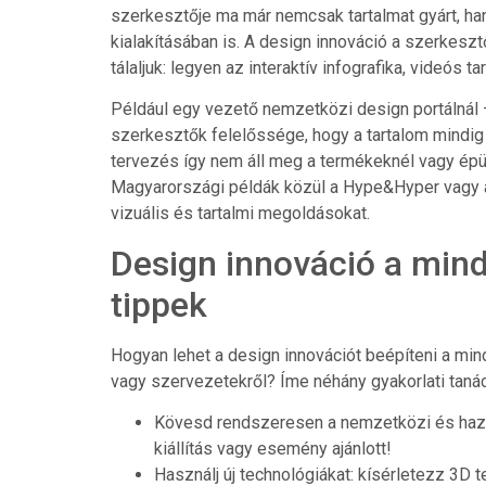
szerkesztője ma már nemcsak tartalmat gyárt, ha
kialakításában is. A design innováció a szerkesz
tálaljuk: legyen az interaktív infografika, videós 
Például egy vezető nemzetközi design portálnál 
szerkesztők felelőssége, hogy a tartalom mindig 
tervezés így nem áll meg a termékeknél vagy épüle
Magyarországi példák közül a Hype&Hyper vagy a
vizuális és tartalmi megoldásokat.
Design innováció a min
tippek
Hogyan lehet a design innovációt beépíteni a mi
vagy szervezetekről? Íme néhány gyakorlati taná
Kövesd rendszeresen a nemzetközi és hazai
kiállítás vagy esemény ajánlott!
Használj új technológiákat: kísérletezz 3D 