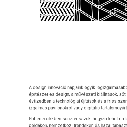
A design innováció napjaink egyik legizgalmasab
építészet és design, a művészeti kiállítások, sőt 
évtizedben a technológiai újítások és a friss sz
izgalmas pavilonokról vagy digitális tartalomgyárt
Ebben a cikkben sorra vesszük, hogyan lehet érd
példákon, nemzetközi trendeken és hazai tapaszt