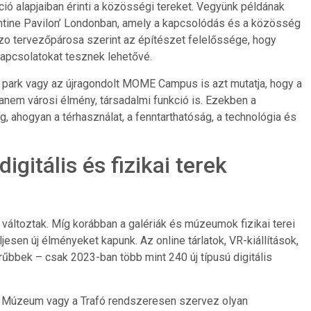
ció alapjaiban érinti a közösségi tereket. Vegyünk példának
entine Pavilon’ Londonban, amely a kapcsolódás és a közösség
zo tervezőpárosa szerint az építészet felelőssége, hogy
 kapcsolatokat tesznek lehetővé.
s park vagy az újragondolt MOME Campus is azt mutatja, hogy a
anem városi élmény, társadalmi funkció is. Ezekben a
, ahogyan a térhasználat, a fenntarthatóság, a technológia és
igitális és fizikai terek
 változtak. Míg korábban a galériák és múzeumok fizikai terei
ljesen új élményeket kapunk. Az online tárlatok, VR-kiállítások,
űbbek – csak 2023-ban több mint 240 új típusú digitális
ig Múzeum vagy a Trafó rendszeresen szervez olyan