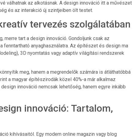
é válhatnak az alkotásnak. A design innováció itt a művészet
 és az interakció új szintjeiben ölt testet.
kreatív tervezés szolgálatában
, merre tart a design innováció. Gondoljunk csak az
a fenntartható anyaghasználatra. Az építészet és design ma
odeling), 3D nyomtatás vagy adaptív világítási rendszerek
önnyítik meg, hanem a megrendelők számára is átláthatóbbá
rint a magyar építészirodák közel 40%-a már alkalmaz
y a design innováció nemcsak lehetőség, hanem egyre inkább
sign innováció: Tartalom,
ió kihívásaitól. Egy modern online magazin vagy blog