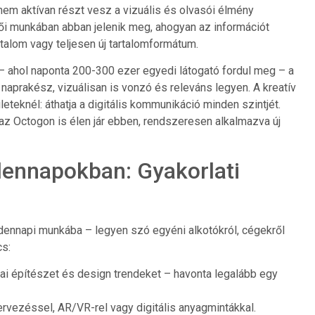
nem aktívan részt vesz a vizuális és olvasói élmény
tői munkában abban jelenik meg, ahogyan az információt
tartalom vagy teljesen új tartalomformátum.
– ahol naponta 200-300 ezer egyedi látogató fordul meg – a
naprakész, vizuálisan is vonzó és releváns legyen. A kreatív
teknél: áthatja a digitális kommunikáció minden szintjét.
z Octogon is élen jár ebben, rendszeresen alkalmazva új
dennapokban: Gyakorlati
ndennapi munkába – legyen szó egyéni alkotókról, cégekről
cs:
 építészet és design trendeket – havonta legalább egy
tervezéssel, AR/VR-rel vagy digitális anyagmintákkal.