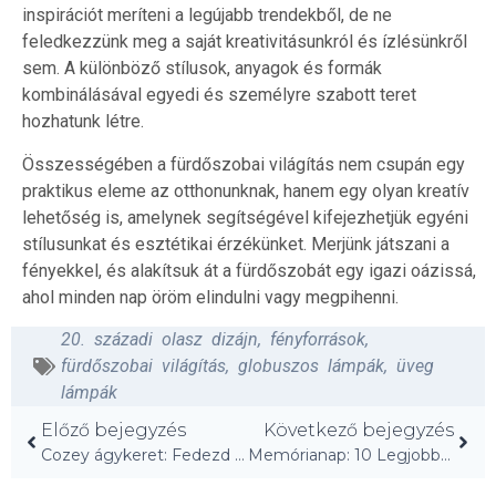
inspirációt meríteni a legújabb trendekből, de ne
feledkezzünk meg a saját kreativitásunkról és ízlésünkről
sem. A különböző stílusok, anyagok és formák
kombinálásával egyedi és személyre szabott teret
hozhatunk létre.
Összességében a fürdőszobai világítás nem csupán egy
praktikus eleme az otthonunknak, hanem egy olyan kreatív
lehetőség is, amelynek segítségével kifejezhetjük egyéni
stílusunkat és esztétikai érzékünket. Merjünk játszani a
fényekkel, és alakítsuk át a fürdőszobát egy igazi oázissá,
ahol minden nap öröm elindulni vagy megpihenni.
20. századi olasz dizájn
,
fényforrások
,
fürdőszobai világítás
,
globuszos lámpák
,
üveg
lámpák
Előző bejegyzés
Következő bejegyzés
Cozey ágykeret: Fedezd fel a rejtett tároló kincset!
Memórianap: 10 Legjobb Kültéri Bútor Akció 2026!