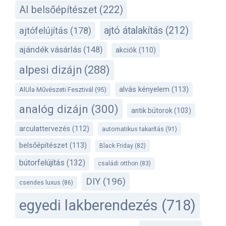
AI belsőépítészet
(222)
ajtó átalakítás
(212)
ajtófelújítás
(178)
ajándék vásárlás
(148)
akciók
(110)
alpesi dizájn
(288)
alvás kényelem
(113)
AlUla Művészeti Fesztivál
(95)
analóg dizájn
(300)
antik bútorok
(103)
arculattervezés
(112)
automatikus takarítás
(91)
belsőépítészet
(113)
Black Friday
(82)
bútorfelújítás
(132)
családi otthon
(83)
DIY
(196)
csendes luxus
(86)
egyedi lakberendezés
(718)