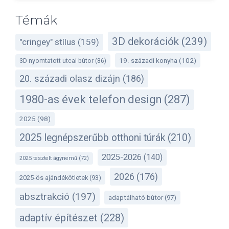
Témák
3D dekorációk
(239)
"cringey" stílus
(159)
19. századi konyha
(102)
3D nyomtatott utcai bútor
(86)
20. századi olasz dizájn
(186)
1980-as évek telefon design
(287)
2025
(98)
2025 legnépszerűbb otthoni túrák
(210)
2025-2026
(140)
2025 tesztelt ágynemű
(72)
2026
(176)
2025-ös ajándékötletek
(93)
absztrakció
(197)
adaptálható bútor
(97)
adaptív építészet
(228)