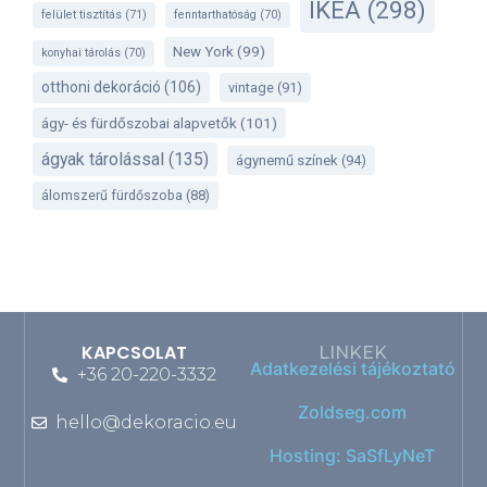
IKEA
(298)
felület tisztítás
(71)
fenntarthatóság
(70)
New York
(99)
konyhai tárolás
(70)
otthoni dekoráció
(106)
vintage
(91)
ágy- és fürdőszobai alapvetők
(101)
ágyak tárolással
(135)
ágynemű színek
(94)
álomszerű fürdőszoba
(88)
KAPCSOLAT
LINKEK
Adatkezelési tájékoztató
+36 20-220-3332
Zoldseg.com
hello@dekoracio.eu
Hosting: SaSfLyNeT