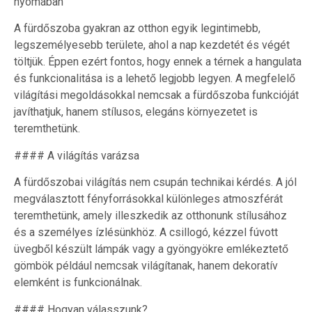
nyomában
A fürdőszoba gyakran az otthon egyik legintimebb,
legszemélyesebb területe, ahol a nap kezdetét és végét
töltjük. Éppen ezért fontos, hogy ennek a térnek a hangulata
és funkcionalitása is a lehető legjobb legyen. A megfelelő
világítási megoldásokkal nemcsak a fürdőszoba funkcióját
javíthatjuk, hanem stílusos, elegáns környezetet is
teremthetünk.
#### A világítás varázsa
A fürdőszobai világítás nem csupán technikai kérdés. A jól
megválasztott fényforrásokkal különleges atmoszférát
teremthetünk, amely illeszkedik az otthonunk stílusához
és a személyes ízlésünkhöz. A csillogó, kézzel fúvott
üvegből készült lámpák vagy a gyöngyökre emlékeztető
gömbök például nemcsak világítanak, hanem dekoratív
elemként is funkcionálnak.
#### Hogyan válasszunk?