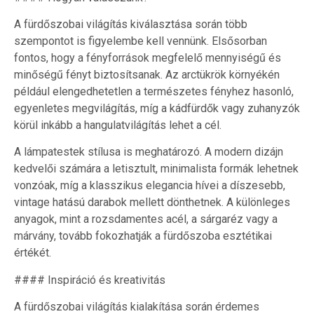
A fürdőszobai világítás kiválasztása során több
szempontot is figyelembe kell vennünk. Elsősorban
fontos, hogy a fényforrások megfelelő mennyiségű és
minőségű fényt biztosítsanak. Az arctükrök környékén
például elengedhetetlen a természetes fényhez hasonló,
egyenletes megvilágítás, míg a kádfürdők vagy zuhanyzók
körül inkább a hangulatvilágítás lehet a cél.
A lámpatestek stílusa is meghatározó. A modern dizájn
kedvelői számára a letisztult, minimalista formák lehetnek
vonzóak, míg a klasszikus elegancia hívei a díszesebb,
vintage hatású darabok mellett dönthetnek. A különleges
anyagok, mint a rozsdamentes acél, a sárgaréz vagy a
márvány, tovább fokozhatják a fürdőszoba esztétikai
értékét.
#### Inspiráció és kreativitás
A fürdőszobai világítás kialakítása során érdemes