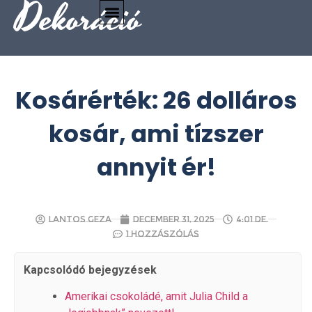
Dekoráció
Kosárérték: 26 dolláros
kosár, ami tízszer
annyit ér!
Lantos Geza
december 31, 2025
4:01 de.
1 hozzászólás
Kapcsolódó bejegyzések
Amerikai csokoládé, amit Julia Child a