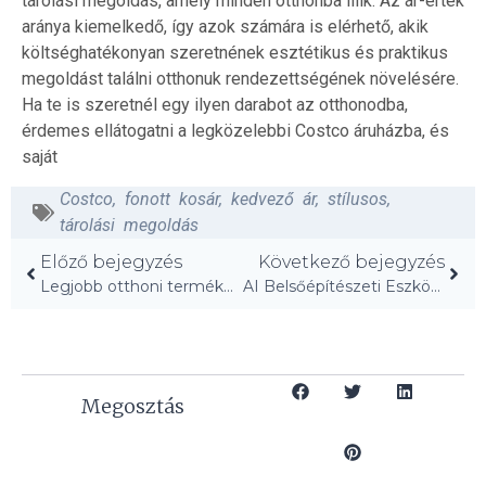
tárolási megoldás, amely minden otthonba illik. Az ár-érték
aránya kiemelkedő, így azok számára is elérhető, akik
költséghatékonyan szeretnének esztétikus és praktikus
megoldást találni otthonuk rendezettségének növelésére.
Ha te is szeretnél egy ilyen darabot az otthonodba,
érdemes ellátogatni a legközelebbi Costco áruházba, és
saját
Costco
,
fonott kosár
,
kedvező ár
,
stílusos
,
tárolási megoldás
Előző bejegyzés
Következő bejegyzés
Legjobb otthoni termékek az évben: Olvasóink ajánlásai!
AI Belsőépítészeti Eszközök: Íme, amit kedveltem!
Megosztás