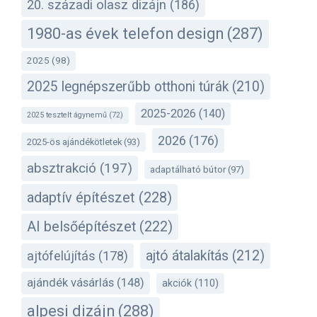
20. századi olasz dizájn
(186)
1980-as évek telefon design
(287)
2025
(98)
2025 legnépszerűbb otthoni túrák
(210)
2025-2026
(140)
2025 tesztelt ágynemű
(72)
2026
(176)
2025-ös ajándékötletek
(93)
absztrakció
(197)
adaptálható bútor
(97)
adaptív építészet
(228)
AI belsőépítészet
(222)
ajtó átalakítás
(212)
ajtófelújítás
(178)
ajándék vásárlás
(148)
akciók
(110)
alpesi dizájn
(288)