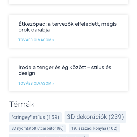
Étkezőpad: a tervezők elfeledett, mégis
örök darabja
TOVÁBB OLVASOM »
Iroda a tenger és ég között – stílus és
design
TOVÁBB OLVASOM »
Témák
3D dekorációk
(239)
"cringey" stílus
(159)
19. századi konyha
(102)
3D nyomtatott utcai bútor
(86)