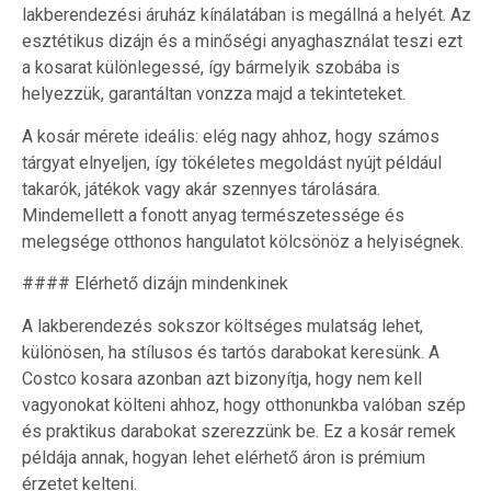
lakberendezési áruház kínálatában is megállná a helyét. Az
esztétikus dizájn és a minőségi anyaghasználat teszi ezt
a kosarat különlegessé, így bármelyik szobába is
helyezzük, garantáltan vonzza majd a tekinteteket.
A kosár mérete ideális: elég nagy ahhoz, hogy számos
tárgyat elnyeljen, így tökéletes megoldást nyújt például
takarók, játékok vagy akár szennyes tárolására.
Mindemellett a fonott anyag természetessége és
melegsége otthonos hangulatot kölcsönöz a helyiségnek.
#### Elérhető dizájn mindenkinek
A lakberendezés sokszor költséges mulatság lehet,
különösen, ha stílusos és tartós darabokat keresünk. A
Costco kosara azonban azt bizonyítja, hogy nem kell
vagyonokat költeni ahhoz, hogy otthonunkba valóban szép
és praktikus darabokat szerezzünk be. Ez a kosár remek
példája annak, hogyan lehet elérhető áron is prémium
érzetet kelteni.