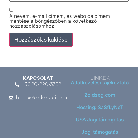
A nevem, e-mail címem, és weboldalcímem
mentése a böngészőben a következő
hozzászólásomhoz.
KAPCSOLAT
LINKEK
Adatkezelési tájékoztató
+36 20-220-3332
Zoldseg.com
hello@dekoracio.eu
Hosting: SaSfLyNeT
USA Jogi támogatás
Jogi támogatás