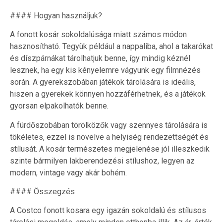
#### Hogyan használjuk?
A fonott kosár sokoldalúsága miatt számos módon
hasznosítható. Tegyük például a nappaliba, ahol a takarókat
és díszpárnákat tárolhatjuk benne, így mindig kéznél
lesznek, ha egy kis kényelemre vágyunk egy filmnézés
során. A gyerekszobában játékok tárolására is ideális,
hiszen a gyerekek könnyen hozzáférhetnek, és a játékok
gyorsan elpakolhatók benne.
A fürdőszobában törölközők vagy szennyes tárolására is
tökéletes, ezzel is növelve a helyiség rendezettségét és
stílusát. A kosár természetes megjelenése jól illeszkedik
szinte bármilyen lakberendezési stílushoz, legyen az
modern, vintage vagy akár bohém.
#### Összegzés
A Costco fonott kosara egy igazán sokoldalú és stílusos