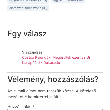
ágynemű színek
(94)
álomszerű fürdőszoba
(88)
Egy válasz
Visszajelzés:
Costco Rajongók: Megőrültek ezért az Új
Kanapéért! - Dekoracio
Vélemény, hozzászólás?
Az e-mail címet nem tesszük közzé.
A kötelező
mezőket
*
karakterrel jelöltük
Hozzászólás
*