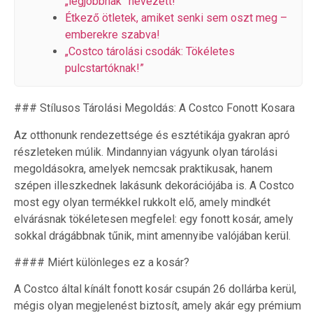
„legjobbnak” nevezett!
Étkező ötletek, amiket senki sem oszt meg –
emberekre szabva!
„Costco tárolási csodák: Tökéletes
pulcstartóknak!”
### Stílusos Tárolási Megoldás: A Costco Fonott Kosara
Az otthonunk rendezettsége és esztétikája gyakran apró
részleteken múlik. Mindannyian vágyunk olyan tárolási
megoldásokra, amelyek nemcsak praktikusak, hanem
szépen illeszkednek lakásunk dekorációjába is. A Costco
most egy olyan termékkel rukkolt elő, amely mindkét
elvárásnak tökéletesen megfelel: egy fonott kosár, amely
sokkal drágábbnak tűnik, mint amennyibe valójában kerül.
#### Miért különleges ez a kosár?
A Costco által kínált fonott kosár csupán 26 dollárba kerül,
mégis olyan megjelenést biztosít, amely akár egy prémium