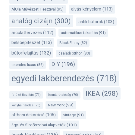
alvás kényelem
(113)
AlUla Művészeti Fesztivál
(95)
analóg dizájn
(300)
antik bútorok
(103)
arculattervezés
(112)
automatikus takarítás
(91)
belsőépítészet
(113)
Black Friday
(82)
bútorfelújítás
(132)
családi otthon
(83)
DIY
(196)
csendes luxus
(86)
egyedi lakberendezés
(718)
IKEA
(298)
felület tisztítás
(71)
fenntarthatóság
(70)
New York
(99)
konyhai tárolás
(70)
otthoni dekoráció
(106)
vintage
(91)
ágy- és fürdőszobai alapvetők
(101)
ágyak tárolással
(135)