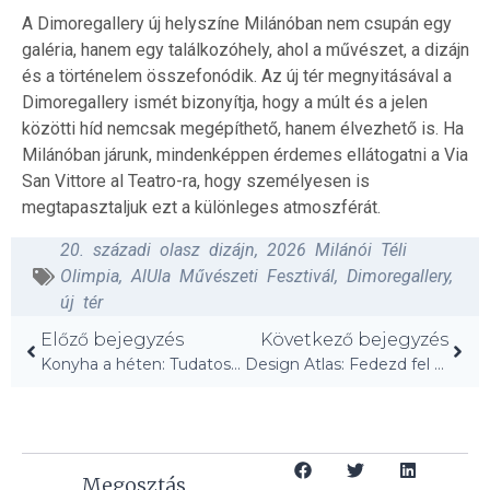
A Dimoregallery új helyszíne Milánóban nem csupán egy
galéria, hanem egy találkozóhely, ahol a művészet, a dizájn
és a történelem összefonódik. Az új tér megnyitásával a
Dimoregallery ismét bizonyítja, hogy a múlt és a jelen
közötti híd nemcsak megépíthető, hanem élvezhető is. Ha
Milánóban járunk, mindenképpen érdemes ellátogatni a Via
San Vittore al Teatro-ra, hogy személyesen is
megtapasztaljuk ezt a különleges atmoszférát.
20. századi olasz dizájn
,
2026 Milánói Téli
Olimpia
,
AlUla Művészeti Fesztivál
,
Dimoregallery
,
új tér
Előző bejegyzés
Következő bejegyzés
Konyha a héten: Tudatos átalakítás csempe-tervezőnek
Design Atlas: Fedezd fel a kreatív világ határait!
Megosztás