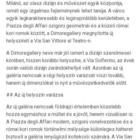
Milánó, az olasz dizájn és művészet egyik központja,
ismét egy izgalmas fejleménynek lehet tanúja. A város
egyik legkarakteresebb és leginspirálóbb kerületében, a
Piazza degli Affari szigorú geometriái és a közeli római
kori romok között, a Dimoregallery megnyitotta új
helyszínét a Via San Vittore al Teatro-n.
A Dimoregallery neve már jól ismert a dizájn szerelmesei
körében, hiszen korábbi helyszíne, a Via Solferino, az évek
során valódi dizájn zarándokhellyé vált. Azonban az új
galéria nemcsak a régi helyszín varázsát viszi tovább,
hanem új dimenziókat is nyit a művészetkedvelők előtt.
## Az új helyszín varázsa
Az új galéria nemcsak földrajzi értelemben közelebb
hozza egymáshoz a múltat és a jövőt, hanem vizuálisan is.
A Piazza degli Affari modern, szigorú vonalvezetése és a
római kori romok történelmi mélysége különleges hátteret
biztosít a galéria lenyűgöző kollekciói számára. A Via San