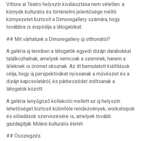
Vittore al Teatro helyszín kiválasztása nem véletlen: a
környék kulturális és történelmi jelentősége méltó
környezetet biztosít a Dimoregallery számára, hogy
továbbra is inspirálja a látogatókat.
## Mit várhatunk a Dimoregallery új otthonától?
A galéria új tereiben a látogatók egyedi dizájn darabokkal
találkozhatnak, amelyek nemcsak a szemnek, hanem a
léleknek is örömet okoznak. Az itt bemutatott kiállítások
célja, hogy új perspektívákat nyissanak a művészet és a
dizájn kapcsolatáról, és párbeszédet indítsanak a
látogatók között.
A galéria lenyűgöző kollekciói mellett az új helyszín
lehetőséget biztosít különféle rendezvények, workshopok
és előadások szervezésére is, amelyek tovább
gazdagítják Milánó kulturális életét.
## Összegzés