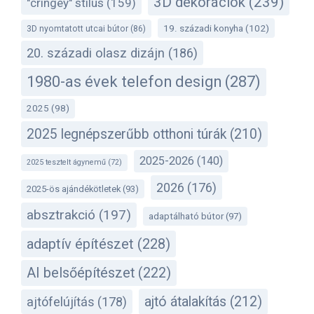
3D dekorációk
(239)
"cringey" stílus
(159)
19. századi konyha
(102)
3D nyomtatott utcai bútor
(86)
20. századi olasz dizájn
(186)
1980-as évek telefon design
(287)
2025
(98)
2025 legnépszerűbb otthoni túrák
(210)
2025-2026
(140)
2025 tesztelt ágynemű
(72)
2026
(176)
2025-ös ajándékötletek
(93)
absztrakció
(197)
adaptálható bútor
(97)
adaptív építészet
(228)
AI belsőépítészet
(222)
ajtó átalakítás
(212)
ajtófelújítás
(178)