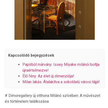
Kapcsolódó bejegyzések
Papírból márvány: Issey Miyake milánói boltja
újraértelmezve!
Élő fény: Az élet új dimenziója!
Milan lakás: Átalakítva a sokoldalú városi tájjá!
# Dimoregallery új otthona Milánó szívében: A művészet
és történelem találkozása