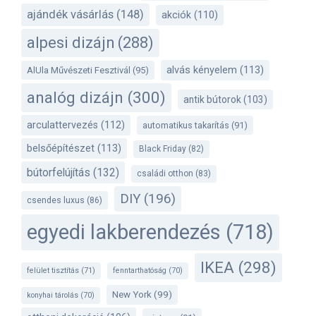
ajándék vásárlás
(148)
akciók
(110)
alpesi dizájn
(288)
alvás kényelem
(113)
AlUla Művészeti Fesztivál
(95)
analóg dizájn
(300)
antik bútorok
(103)
arculattervezés
(112)
automatikus takarítás
(91)
belsőépítészet
(113)
Black Friday
(82)
bútorfelújítás
(132)
családi otthon
(83)
DIY
(196)
csendes luxus
(86)
egyedi lakberendezés
(718)
IKEA
(298)
felület tisztítás
(71)
fenntarthatóság
(70)
New York
(99)
konyhai tárolás
(70)