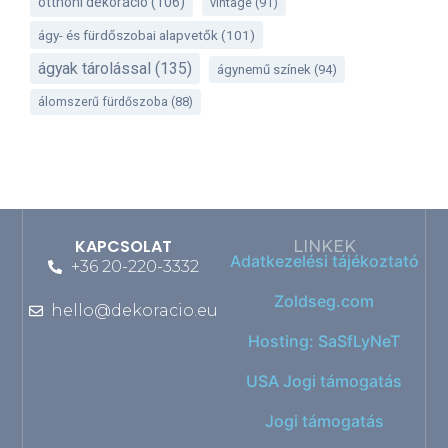
otthoni dekoráció
(106)
vintage
(91)
ágy- és fürdőszobai alapvetők
(101)
ágyak tárolással
(135)
ágynemű színek
(94)
álomszerű fürdőszoba
(88)
KAPCSOLAT
LINKEK
Adatkezelési tájékoztató
+36 20-220-3332
Zoldseg.com
hello@dekoracio.eu
Hosting: SaSfLyNeT
USA Jogi támogatás
Jogi támogatás