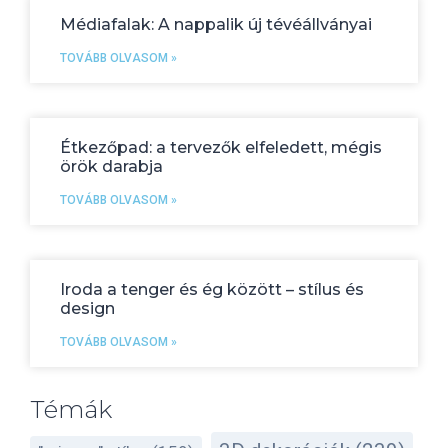
Médiafalak: A nappalik új tévéállványai
TOVÁBB OLVASOM »
Étkezőpad: a tervezők elfeledett, mégis
örök darabja
TOVÁBB OLVASOM »
Iroda a tenger és ég között – stílus és
design
TOVÁBB OLVASOM »
Témák