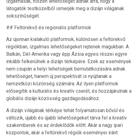
izgalmasak, hiszen lehetőséget adnak arra, hogy a
látogatók testközelből ismerjék meg a dizájn világának
sokszínűségét.
## Feltörekvő és regionális platformok
Az újonnan kialakuló platformok, különösen a feltörekvő
régiókban, izgalmas lehetőségeket rejtenek magukban. A
Balkán, Dél-Amerika vagy épp Ázsia egyes részei egyre
inkább felkerülnek a dizájn térképére. Ezek az események
nem csupán a helyi tehetségek bemutatkozására adnak
lehetőséget, hanem új perspektívát is nyújtanak a
nemzetközi közönség számára. Az ilyen platformok
elősegítik a kulturális és kreatív cserét, és hozzájárulnak a
globális dizájn közösség gazdagodásához.
A dizájn világának térképe tehát folyamatosan bővül és
változik, újabb és újabb lehetőségeket tárva fel a kreatív
szakemberek és az érdeklődők előtt. Akár a nagy ipari
központok, akár a feltörekvő régiók eseményei iránt