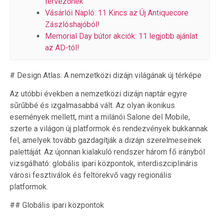
tervezőnek
Vásárlói Napló: 11 Kincs az Új Antiquecore
Zászlóshajóból!
Memorial Day bútor akciók: 11 legjobb ajánlat
az AD-tól!
# Design Atlas: A nemzetközi dizájn világának új térképe
Az utóbbi években a nemzetközi dizájn naptár egyre
sűrűbbé és izgalmasabbá vált. Az olyan ikonikus
események mellett, mint a milánói Salone del Mobile,
szerte a világon új platformok és rendezvények bukkannak
fel, amelyek tovább gazdagítják a dizájn szerelmeseinek
palettáját. Az újonnan kialakuló rendszer három fő irányból
vizsgálható: globális ipari központok, interdiszciplináris
városi fesztiválok és feltörekvő vagy regionális
platformok.
## Globális ipari központok