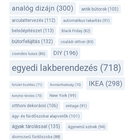
analóg dizájn
(300)
antik bútorok
(103)
arculattervezés
(112)
automatikus takarítás
(91)
belsőépítészet
(113)
Black Friday
(82)
bútorfelújítás
(132)
családi otthon
(83)
DIY
(196)
csendes luxus
(86)
egyedi lakberendezés
(718)
IKEA
(298)
felület tisztítás
(71)
fenntarthatóság
(70)
New York
(99)
konyhai tárolás
(70)
otthoni dekoráció
(106)
vintage
(91)
ágy- és fürdőszobai alapvetők
(101)
ágyak tárolással
(135)
ágynemű színek
(94)
álomszerű fürdőszoba
(88)