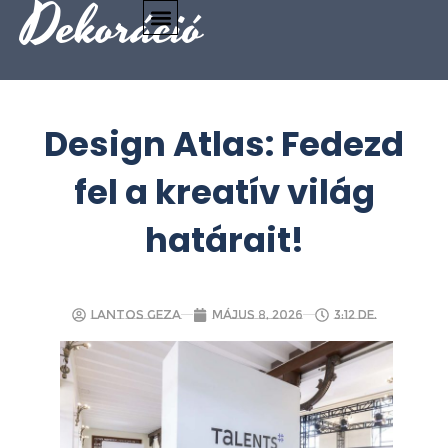
Dekoráció
Design Atlas: Fedezd
fel a kreatív világ
határait!
Lantos Geza
május 8, 2026
3:12 de.