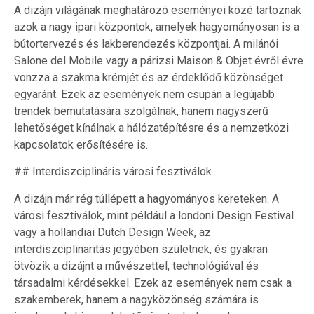
A dizájn világának meghatározó eseményei közé tartoznak
azok a nagy ipari központok, amelyek hagyományosan is a
bútortervezés és lakberendezés központjai. A milánói
Salone del Mobile vagy a párizsi Maison & Objet évről évre
vonzza a szakma krémjét és az érdeklődő közönséget
egyaránt. Ezek az események nem csupán a legújabb
trendek bemutatására szolgálnak, hanem nagyszerű
lehetőséget kínálnak a hálózatépítésre és a nemzetközi
kapcsolatok erősítésére is.
## Interdiszciplináris városi fesztiválok
A dizájn már rég túllépett a hagyományos kereteken. A
városi fesztiválok, mint például a londoni Design Festival
vagy a hollandiai Dutch Design Week, az
interdiszciplinaritás jegyében születnek, és gyakran
ötvözik a dizájnt a művészettel, technológiával és
társadalmi kérdésekkel. Ezek az események nem csak a
szakemberek, hanem a nagyközönség számára is