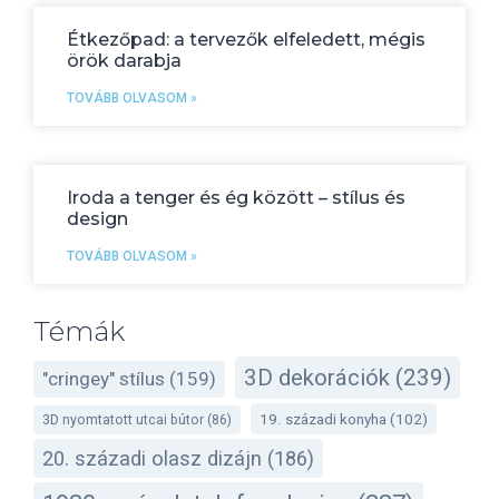
Étkezőpad: a tervezők elfeledett, mégis
örök darabja
TOVÁBB OLVASOM »
Iroda a tenger és ég között – stílus és
design
TOVÁBB OLVASOM »
Témák
3D dekorációk
(239)
"cringey" stílus
(159)
19. századi konyha
(102)
3D nyomtatott utcai bútor
(86)
20. századi olasz dizájn
(186)