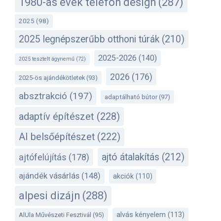
1980-as évek telefon design
(287)
2025
(98)
2025 legnépszerűbb otthoni túrák
(210)
2025-2026
(140)
2025 tesztelt ágynemű
(72)
2026
(176)
2025-ös ajándékötletek
(93)
absztrakció
(197)
adaptálható bútor
(97)
adaptív építészet
(228)
AI belsőépítészet
(222)
ajtó átalakítás
(212)
ajtófelújítás
(178)
ajándék vásárlás
(148)
akciók
(110)
alpesi dizájn
(288)
alvás kényelem
(113)
AlUla Művészeti Fesztivál
(95)