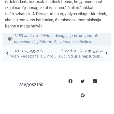
érdeklődünk, biztosak lehetünk benne, hogy mindenhol
izgalmas újdonságokkal és inspiráló alkotásokkal
találkozhatunk. A Design Atlas egy olyan világot tár elénk,
ahol a kreativitás határtalan, és mindenki megtalálhatja
benne a maga helyét.
1980-as évek telefon design
,
ipari központok
,
nemzetközi
,
platformok
,
városi fesztiválok
Előző bejegyzés
Következő bejegyzés
Milan: Fedezd fel a Dimoregallery új terét!
Tuuci: Stílus a napsütésben!
Megosztás