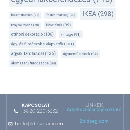
IKEA
(298)
felület tisztítás
(71)
fenntarthatóság
(70)
New York
(99)
konyhai tárolás
(70)
otthoni dekoráció
(106)
vintage
(91)
ágy- és fürdőszobai alapvetők
(101)
ágyak tárolással
(135)
ágynemű színek
(94)
álomszerű fürdőszoba
(88)
KAPCSOLAT
LINKEK
Adatkezelési tájékoztató
+36 20-220-3332
Zoldseg.com
hello@dekoracio.eu