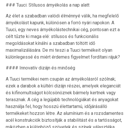
### Tuuci: Stílusos árnyékolás a nap alatt
Az élet a szabadban valódi élménnyé válik, ha megfelelő
árnyékolást kapunk, különösen a forró nyári napokon. A
Tuuci, egy neves árnyékolástechnikai cég, pontosan ezt a
célt tűzte ki maga elé: stílusos és funkcionális
megoldásokat kínálni a szabadban töltött idő
maximalizálására. De mi teszi a Tuuci termékeit olyan
különlegessé és miért érdemes figyelmet fordítani rájuk?
#### Innovatív dizájn és minőség
A Tuuci termékei nem csupán az árnyékolásról szólnak;
ezek a darabok a kültéri dizájn részei, amelyek eleganciát
és kifinomultságot kölcsönöznek bármely kertnek vagy
terasznak. A cég a legújabb technológiákat és anyagokat
használja fel, hogy hosszú élettartamú, időjárásálló
termékeket hozzon létre. Az alumínium és a rozsdamentes
acél konstrukciók biztosítják a stabilitást és a tartósságot,
miközben a különböző szövetek és színek választéka