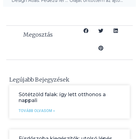
Design Atlas: Fedezd fel a kreatív világ határait!
Olajat öntöttem az ajtóm elé – ezt nem vártam!
Megosztás
Legújabb Bejegyzések
Sötétzöld falak: így lett otthonos a
nappali
TOVÁBB OLVASOM »
Fürdőszoba kiegészítők: utolsó lépés,