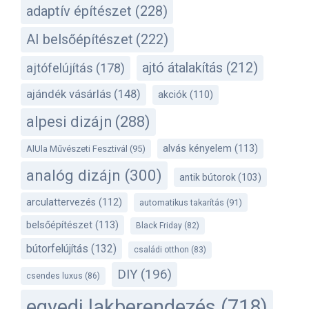
adaptív építészet
(228)
AI belsőépítészet
(222)
ajtó átalakítás
(212)
ajtófelújítás
(178)
ajándék vásárlás
(148)
akciók
(110)
alpesi dizájn
(288)
alvás kényelem
(113)
AlUla Művészeti Fesztivál
(95)
analóg dizájn
(300)
antik bútorok
(103)
arculattervezés
(112)
automatikus takarítás
(91)
belsőépítészet
(113)
Black Friday
(82)
bútorfelújítás
(132)
családi otthon
(83)
DIY
(196)
csendes luxus
(86)
egyedi lakberendezés
(718)