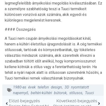
legmegfelelőbb árnyékolási megoldás kiválasztásában. Ez
a személyre szabhatóság teszi a Tuuci termékeit
különösen vonzóvá azok számára, akik egyedi és
különleges megjelenést keresnek.
#### Összegzés
A Tuuci nem csupán árnyékolási megoldásokat kínál,
hanem a kültéri életstílus újragondolását is. A cég termékei
stílusosak, tartósak és környezetbarátak, így tökéletes
választás mindazok számára, akik szeretnék élvezni a
szabadban töltött időt anélkül, hogy kompromisszumot
kellene kötniük a stílus vagy a fenntarthatóság terén. Ha
tehát a nyári napok alatt is stílusosan szeretnénk hűsölni, a
Tuuci termékei remek választásnak bizonyulnak.
1980-as évek telefon design
,
3D nyomtatott
napernyő
,
beltéri-kültéri bútorok
,
stílusos
,
Tuuci
Előző bejegyzés
Következő bejegyzés