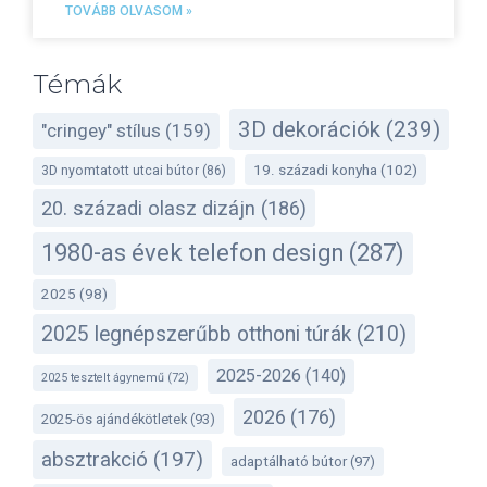
TOVÁBB OLVASOM »
Témák
3D dekorációk
(239)
"cringey" stílus
(159)
19. századi konyha
(102)
3D nyomtatott utcai bútor
(86)
20. századi olasz dizájn
(186)
1980-as évek telefon design
(287)
2025
(98)
2025 legnépszerűbb otthoni túrák
(210)
2025-2026
(140)
2025 tesztelt ágynemű
(72)
2026
(176)
2025-ös ajándékötletek
(93)
absztrakció
(197)
adaptálható bútor
(97)