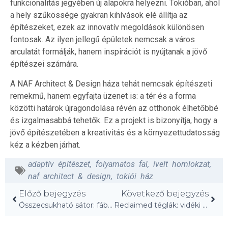
funkcionalitás jegyében új alapokra helyezni. Tokióban, ahol
a hely szűkössége gyakran kihívások elé állítja az
építészeket, ezek az innovatív megoldások különösen
fontosak. Az ilyen jellegű épületek nemcsak a város
arculatát formálják, hanem inspirációt is nyújtanak a jövő
építészei számára.
A NAF Architect & Design háza tehát nemcsak építészeti
remekmű, hanem egyfajta üzenet is: a tér és a forma
közötti határok újragondolása révén az otthonok élhetőbbé
és izgalmasabbá tehetők. Ez a projekt is bizonyítja, hogy a
jövő építészetében a kreativitás és a környezettudatosság
kéz a kézben járhat.
adaptív építészet
,
folyamatos fal
,
ívelt homlokzat
,
naf architect & design
,
tokiói ház
Előző bejegyzés
Következő bejegyzés
Összecsukható sátor: fából készült szekrényből védőburok!
Reclaimed téglák: vidéki otthon az indiai mezőn