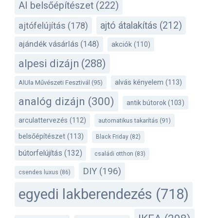
AI belsőépítészet
(222)
ajtó átalakítás
(212)
ajtófelújítás
(178)
ajándék vásárlás
(148)
akciók
(110)
alpesi dizájn
(288)
alvás kényelem
(113)
AlUla Művészeti Fesztivál
(95)
analóg dizájn
(300)
antik bútorok
(103)
arculattervezés
(112)
automatikus takarítás
(91)
belsőépítészet
(113)
Black Friday
(82)
bútorfelújítás
(132)
családi otthon
(83)
DIY
(196)
csendes luxus
(86)
egyedi lakberendezés
(718)