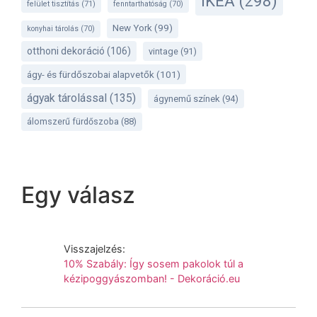
IKEA
(298)
felület tisztítás
(71)
fenntarthatóság
(70)
New York
(99)
konyhai tárolás
(70)
otthoni dekoráció
(106)
vintage
(91)
ágy- és fürdőszobai alapvetők
(101)
ágyak tárolással
(135)
ágynemű színek
(94)
álomszerű fürdőszoba
(88)
Egy válasz
Visszajelzés:
10% Szabály: Így sosem pakolok túl a
kézipoggyászomban! - Dekoráció.eu