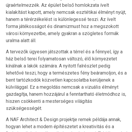
újraértelmezzék. Az épület belső homlokzata ívelt
kialakítást kapott, amely nemcsak esztétikai élményt nyújt,
hanem a térérzékelést is különlegessé teszi. Az ívelt
forma játékosságot és dinamizmust hoz a megszokott
városi környezetbe, amely gyakran a szögletes formák
uralma alatt áll.
A tervezők ügyesen játszottak a térrel és a fénnyel, így a
ház belső terei folyamatosan változó, élő környezetet
kínálnak a lakók számára. A nyitott falrészlet pedig
lehetővé teszi, hogy a természetes fény beáramoljon, és a
bent tartózkodók közvetlen kapcsolatba kerüljenek a
külvilággal. Ez a megoldás nemcsak a vizuális élményt
gazdagítja, hanem hozzájárul a fenntartható életmódhoz is,
hiszen csökkenti a mesterséges világítás
szükségességét.
A NAF Architect & Design projektje remek példája annak,
hogyan lehet a modern építészetet a kreativitás és a