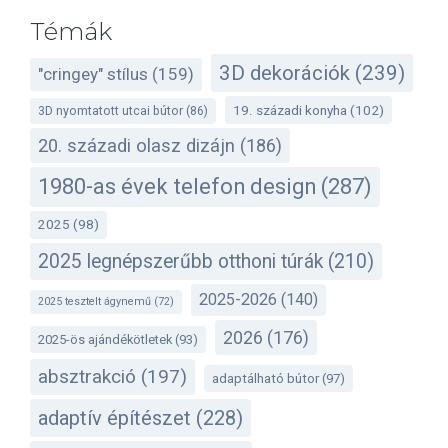
Témák
3D dekorációk
(239)
"cringey" stílus
(159)
19. századi konyha
(102)
3D nyomtatott utcai bútor
(86)
20. századi olasz dizájn
(186)
1980-as évek telefon design
(287)
2025
(98)
2025 legnépszerűbb otthoni túrák
(210)
2025-2026
(140)
2025 tesztelt ágynemű
(72)
2026
(176)
2025-ös ajándékötletek
(93)
absztrakció
(197)
adaptálható bútor
(97)
adaptív építészet
(228)