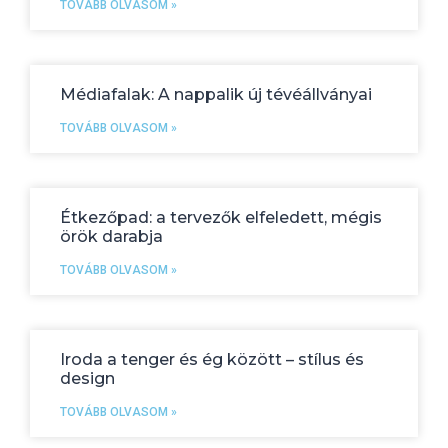
TOVÁBB OLVASOM »
Médiafalak: A nappalik új tévéállványai
TOVÁBB OLVASOM »
Étkezőpad: a tervezők elfeledett, mégis
örök darabja
TOVÁBB OLVASOM »
Iroda a tenger és ég között – stílus és
design
TOVÁBB OLVASOM »