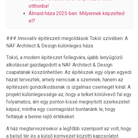
otthonba!
Álmaid háza 2025-ben: Milyennek képzelted
el?
### Innovatív építészeti megoldások Tokió szívében: A
NAF Architect & Design különleges háza
Tokió, a modern építészet fellegvára, újabb lenyűgöző
alkotással gazdagodott a NAF Architect & Design
csapatának köszönhetően. Az építészek egy olyan egyedi
házat terveztek, amely nemcsak a szemnek, hanem az
építészeti gondolkodásnak is izgalmas csemegét kínál. A
projekt különlegessége az, hogy a telket körülvevő fal egy
folyamatos, ám egy ponton kissé megnyitott szerkezetet
képez, mintha egy csomagolást bontanánk le, hogy
feltárjuk a benne rejlő értékeket.
A ház megtervezésekor a legfőbb szempont az volt, hogy
a belső tér és a külső környezet közötti kapcsolatot