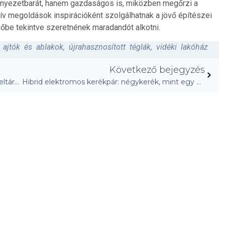
rnyezetbarát, hanem gazdaságos is, miközben megőrzi a
ív megoldások inspirációként szolgálhatnak a jövő építészei
jövőbe tekintve szeretnének maradandót alkotni.
t ajtók és ablakok
,
újrahasznosított téglák
,
vidéki lakóház
Következő bejegyzés
Naf Architect & Design: Tokyo ház titkos ívei feltárulnak!
Hibrid elektromos kerékpár: négykerék, mint egy mikrokocsi!