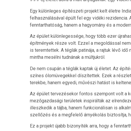
Egy különleges építészeti projekt kelt életre Ind
felhasználásával épült fel egy vidéki rezidencia
fenntarthatóság, hanem a hagyomány és a modern
Az épület különlegessége, hogy több ezer újraha
építmények része volt. Ezzel a megoldással nemc
is teremtettek. A téglák patinája, a rajtuk lévő i
mintha mesélni tudnának a múltjukról.
De nem csupán a téglák kaptak új életet. Az építé
színes ólomüvegekkel díszítettek. Ezek a részle
terekbe, hanem egyedi, művészi hatást is keltene
Az épület tervezésekor fontos szempont volt a k
mezőgazdasági területek inspirálták az elrendez
illeszkedik a tájba, hanem funkcionálisan is alka
szellőzés és a megfelelő árnyékolás biztosítja,
Ez a projekt újabb bizonyíték arra, hogy a fennta