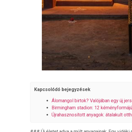
Kapcsolódó bejegyzések
Álomangol birtok? Valójában egy új jer
Birmingham stadion: 12 kéményformájú 
Újrahasznosított anyagok: átalakult ott
### Új életet adva a múlt anyagainak: Egy vidéki 