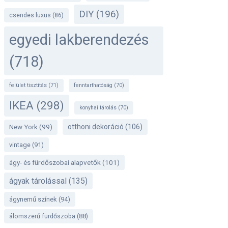
DIY
(196)
csendes luxus
(86)
egyedi lakberendezés
(718)
felület tisztítás
(71)
fenntarthatóság
(70)
IKEA
(298)
konyhai tárolás
(70)
otthoni dekoráció
(106)
New York
(99)
vintage
(91)
ágy- és fürdőszobai alapvetők
(101)
ágyak tárolással
(135)
ágynemű színek
(94)
álomszerű fürdőszoba
(88)