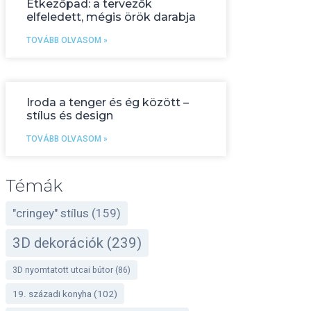
Étkezőpad: a tervezők
elfeledett, mégis örök darabja
TOVÁBB OLVASOM »
Iroda a tenger és ég között –
stílus és design
TOVÁBB OLVASOM »
Témák
"cringey" stílus
(159)
3D dekorációk
(239)
3D nyomtatott utcai bútor
(86)
19. századi konyha
(102)