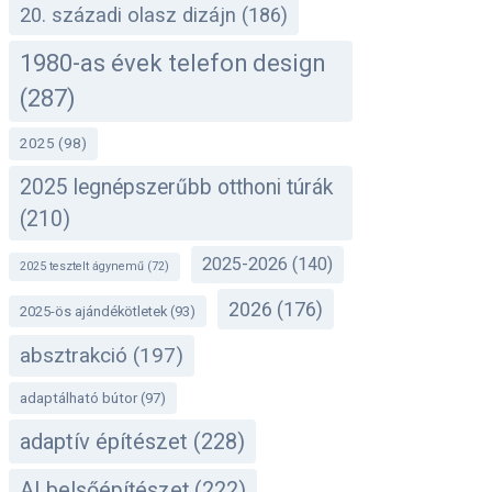
20. századi olasz dizájn
(186)
1980-as évek telefon design
(287)
2025
(98)
2025 legnépszerűbb otthoni túrák
(210)
2025-2026
(140)
2025 tesztelt ágynemű
(72)
2026
(176)
2025-ös ajándékötletek
(93)
absztrakció
(197)
adaptálható bútor
(97)
adaptív építészet
(228)
AI belsőépítészet
(222)