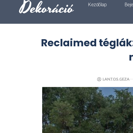
Dekoráció
Kezdőlap
Bej
Reclaimed téglák:
Lantos Geza