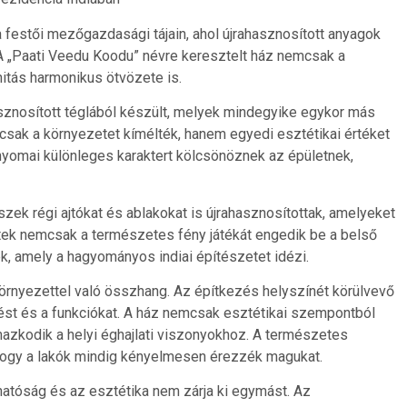
ia festői mezőgazdasági tájain, ahol újrahasznosított anyagok
. A „Paati Veedu Koodu” névre keresztelt ház nemcsak a
itás harmonikus ötvözete is.
sznosított téglából készült, melyek mindegyike egykor más
sak a környezetet kímélték, hanem egyedi esztétikai értéket
dő nyomai különleges karaktert kölcsönöznek az épületnek,
szek régi ajtókat és ablakokat is újrahasznosítottak, amelyeket
tek nemcsak a természetes fény játékát engedik be a belső
k, amely a hagyományos indiai építészetet idézi.
örnyezettel való összhang. Az építkezés helyszínét körülvevő
ést és a funkciókat. A ház nemcsak esztétikai szempontból
lmazkodik a helyi éghajlati viszonyokhoz. A természetes
 hogy a lakók mindig kényelmesen érezzék magukat.
rthatóság és az esztétika nem zárja ki egymást. Az