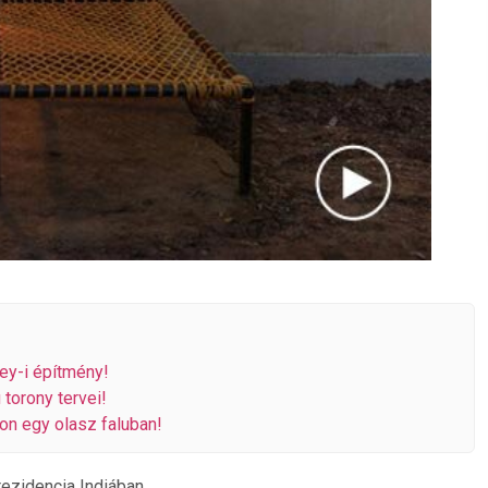
sey-i építmény!
torony tervei!
hon egy olasz faluban!
rezidencia Indiában