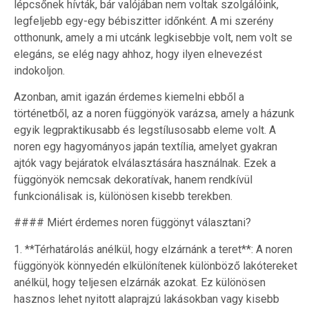
lépcsőnek hívták, bár valójában nem voltak szolgálóink,
legfeljebb egy-egy bébiszitter időnként. A mi szerény
otthonunk, amely a mi utcánk legkisebbje volt, nem volt se
elegáns, se elég nagy ahhoz, hogy ilyen elnevezést
indokoljon.
Azonban, amit igazán érdemes kiemelni ebből a
történetből, az a noren függönyök varázsa, amely a házunk
egyik legpraktikusabb és legstílusosabb eleme volt. A
noren egy hagyományos japán textília, amelyet gyakran
ajtók vagy bejáratok elválasztására használnak. Ezek a
függönyök nemcsak dekoratívak, hanem rendkívül
funkcionálisak is, különösen kisebb terekben.
#### Miért érdemes noren függönyt választani?
1. **Térhatárolás anélkül, hogy elzárnánk a teret**: A noren
függönyök könnyedén elkülönítenek különböző lakótereket
anélkül, hogy teljesen elzárnák azokat. Ez különösen
hasznos lehet nyitott alaprajzú lakásokban vagy kisebb