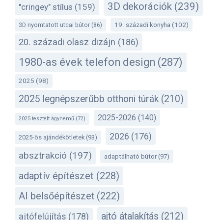
3D dekorációk
(239)
"cringey" stílus
(159)
19. századi konyha
(102)
3D nyomtatott utcai bútor
(86)
20. századi olasz dizájn
(186)
1980-as évek telefon design
(287)
2025
(98)
2025 legnépszerűbb otthoni túrák
(210)
2025-2026
(140)
2025 tesztelt ágynemű
(72)
2026
(176)
2025-ös ajándékötletek
(93)
absztrakció
(197)
adaptálható bútor
(97)
adaptív építészet
(228)
AI belsőépítészet
(222)
ajtó átalakítás
(212)
ajtófelújítás
(178)