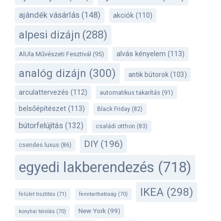
ajándék vásárlás
(148)
akciók
(110)
alpesi dizájn
(288)
alvás kényelem
(113)
AlUla Művészeti Fesztivál
(95)
analóg dizájn
(300)
antik bútorok
(103)
arculattervezés
(112)
automatikus takarítás
(91)
belsőépítészet
(113)
Black Friday
(82)
bútorfelújítás
(132)
családi otthon
(83)
DIY
(196)
csendes luxus
(86)
egyedi lakberendezés
(718)
IKEA
(298)
felület tisztítás
(71)
fenntarthatóság
(70)
New York
(99)
konyhai tárolás
(70)