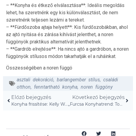
– **Konyha és étkező elválasztása**: Ideális megoldás
lehet, ha szeretnénk egy kis különválasztást, de nem
szeretnénk teljesen lezárni a tereket.
– **Fürdőszoba ajtaja helyett**: Kis fürdőszobákban, ahol
az ajtó nyitása és zárása kihívást jelenthet, a noren
függönyök praktikus alternatívát jelenthetnek.
– **Gardrób elrejtése**: Ha nincs ajtó a gardróbon, a noren
függönyök stílusos módon takarhatják el a ruháinkat.
Összességében a noren függö
asztali dekoráció
,
barlangember stílus
,
családi
otthon
,
fenntartható konyha
,
noren függöny
Előző bejegyzés
Következő bejegyzés
Konyha frissítése: Kelly Wearstler első tippje!
„Furcsa Konyhatrend: Tokió étteremellátó stílusa!”