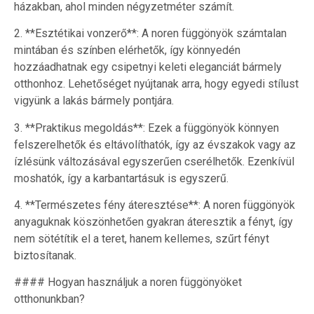
házakban, ahol minden négyzetméter számít.
2. **Esztétikai vonzerő**: A noren függönyök számtalan
mintában és színben elérhetők, így könnyedén
hozzáadhatnak egy csipetnyi keleti eleganciát bármely
otthonhoz. Lehetőséget nyújtanak arra, hogy egyedi stílust
vigyünk a lakás bármely pontjára.
3. **Praktikus megoldás**: Ezek a függönyök könnyen
felszerelhetők és eltávolíthatók, így az évszakok vagy az
ízlésünk változásával egyszerűen cserélhetők. Ezenkívül
moshatók, így a karbantartásuk is egyszerű.
4. **Természetes fény áteresztése**: A noren függönyök
anyaguknak köszönhetően gyakran áteresztik a fényt, így
nem sötétítik el a teret, hanem kellemes, szűrt fényt
biztosítanak.
#### Hogyan használjuk a noren függönyöket
otthonunkban?