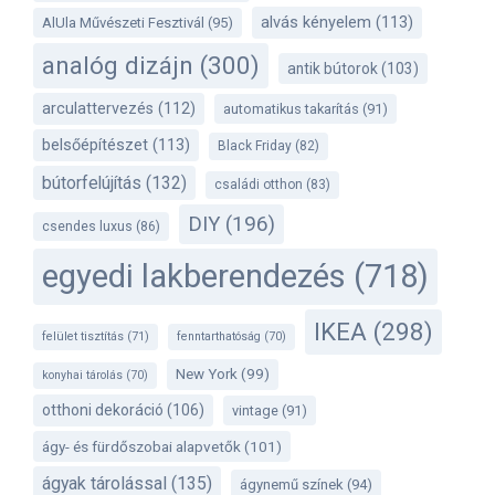
alvás kényelem
(113)
AlUla Művészeti Fesztivál
(95)
analóg dizájn
(300)
antik bútorok
(103)
arculattervezés
(112)
automatikus takarítás
(91)
belsőépítészet
(113)
Black Friday
(82)
bútorfelújítás
(132)
családi otthon
(83)
DIY
(196)
csendes luxus
(86)
egyedi lakberendezés
(718)
IKEA
(298)
felület tisztítás
(71)
fenntarthatóság
(70)
New York
(99)
konyhai tárolás
(70)
otthoni dekoráció
(106)
vintage
(91)
ágy- és fürdőszobai alapvetők
(101)
ágyak tárolással
(135)
ágynemű színek
(94)