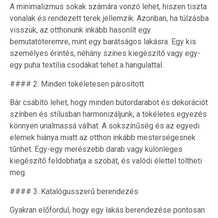
A minimalizmus sokak számára vonzó lehet, hiszen tiszta
vonalak és rendezett terek jellemzik. Azonban, ha túlzásba
visszük, az otthonunk inkább hasonlít egy
bemutatóteremre, mint egy barátságos lakásra. Egy kis
személyes érintés, néhány színes kiegészítő vagy egy-
egy puha textília csodákat tehet a hangulattal.
#### 2. Minden tökéletesen párosított
Bár csábító lehet, hogy minden bútordarabot és dekorációt
színben és stílusban harmonizáljunk, a tökéletes egyezés
könnyen unalmassá válhat. A sokszínűség és az egyedi
elemek hiánya miatt az otthon inkább mesterségesnek
tűnhet. Egy-egy merészebb darab vagy különleges
kiegészítő feldobhatja a szobát, és valódi élettel töltheti
meg.
#### 3. Katalógusszerű berendezés
Gyakran előfordul, hogy egy lakás berendezése pontosan