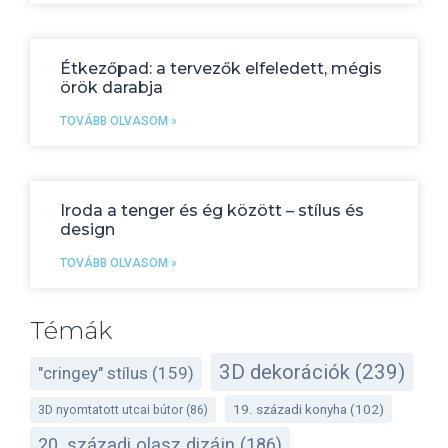
Étkezőpad: a tervezők elfeledett, mégis
örök darabja
TOVÁBB OLVASOM »
Iroda a tenger és ég között – stílus és
design
TOVÁBB OLVASOM »
Témák
3D dekorációk
(239)
"cringey" stílus
(159)
19. századi konyha
(102)
3D nyomtatott utcai bútor
(86)
20. századi olasz dizájn
(186)