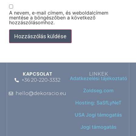
A nevem, e-mail címem, és weboldalcímem
mentése a böngészőben a következő
hozzászólásomhoz.
KAPCSOLAT
LINKEK
Adatkezelési tájékoztató
+36 20-220-3332
Zoldseg.com
hello@dekoracio.eu
Hosting: SaSfLyNeT
USA Jogi támogatás
Jogi támogatás