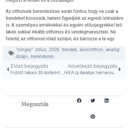
megőrzi a rendet és a tisztaságot.
Az otthonunk berendezése során fontos, hogy ne csak a
trendeket kövessük, hanem figyeljünk az egyedi ízlésünkre
is. A személyes emlékekkel és egyéni stílusjegyekkel teli
lakás sokkal inkább otthonos és vendégmarasztaló. Ne
feledd, az otthonod rólad szóljon, és tükrözze a te egy
"cringey" stílus
,
2026 trendek
,
álomotthon
,
analóg
dizájn
,
berendezés
Előző bejegyzés
Következő bejegyzés
Fűtött takaró 35 dollárért a Costco-tól: Tökéletes téli kényelem!
IKEA új darabja: hamarosan ez lesz a legnagyobb trend!
Megosztás