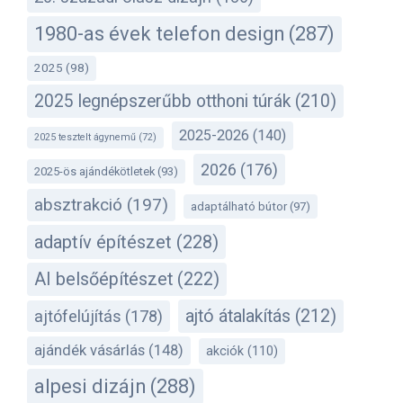
1980-as évek telefon design
(287)
2025
(98)
2025 legnépszerűbb otthoni túrák
(210)
2025-2026
(140)
2025 tesztelt ágynemű
(72)
2026
(176)
2025-ös ajándékötletek
(93)
absztrakció
(197)
adaptálható bútor
(97)
adaptív építészet
(228)
AI belsőépítészet
(222)
ajtó átalakítás
(212)
ajtófelújítás
(178)
ajándék vásárlás
(148)
akciók
(110)
alpesi dizájn
(288)