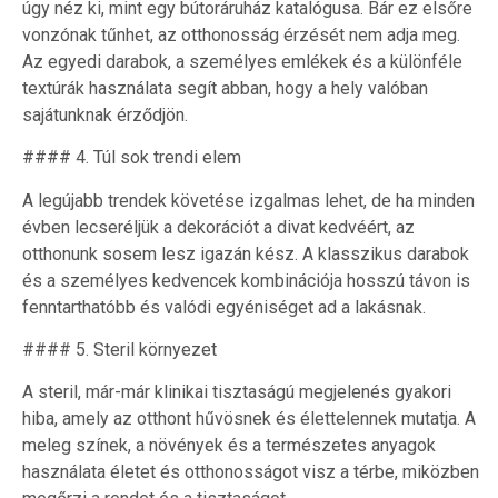
úgy néz ki, mint egy bútoráruház katalógusa. Bár ez elsőre
vonzónak tűnhet, az otthonosság érzését nem adja meg.
Az egyedi darabok, a személyes emlékek és a különféle
textúrák használata segít abban, hogy a hely valóban
sajátunknak érződjön.
#### 4. Túl sok trendi elem
A legújabb trendek követése izgalmas lehet, de ha minden
évben lecseréljük a dekorációt a divat kedvéért, az
otthonunk sosem lesz igazán kész. A klasszikus darabok
és a személyes kedvencek kombinációja hosszú távon is
fenntarthatóbb és valódi egyéniséget ad a lakásnak.
#### 5. Steril környezet
A steril, már-már klinikai tisztaságú megjelenés gyakori
hiba, amely az otthont hűvösnek és élettelennek mutatja. A
meleg színek, a növények és a természetes anyagok
használata életet és otthonosságot visz a térbe, miközben