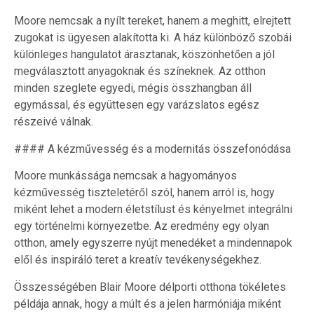
Moore nemcsak a nyílt tereket, hanem a meghitt, elrejtett
zugokat is ügyesen alakította ki. A ház különböző szobái
különleges hangulatot árasztanak, köszönhetően a jól
megválasztott anyagoknak és színeknek. Az otthon
minden szeglete egyedi, mégis összhangban áll
egymással, és együttesen egy varázslatos egész
részeivé válnak.
#### A kézművesség és a modernitás összefonódása
Moore munkássága nemcsak a hagyományos
kézművesség tiszteletéről szól, hanem arról is, hogy
miként lehet a modern életstílust és kényelmet integrálni
egy történelmi környezetbe. Az eredmény egy olyan
otthon, amely egyszerre nyújt menedéket a mindennapok
elől és inspiráló teret a kreatív tevékenységekhez.
Összességében Blair Moore délporti otthona tökéletes
példája annak, hogy a múlt és a jelen harmóniája miként