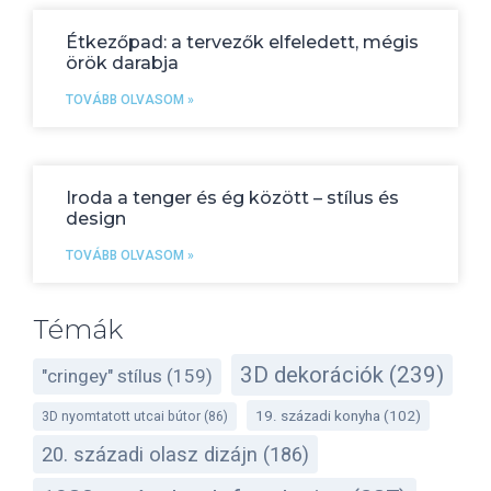
Étkezőpad: a tervezők elfeledett, mégis
örök darabja
TOVÁBB OLVASOM »
Iroda a tenger és ég között – stílus és
design
TOVÁBB OLVASOM »
Témák
3D dekorációk
(239)
"cringey" stílus
(159)
19. századi konyha
(102)
3D nyomtatott utcai bútor
(86)
20. századi olasz dizájn
(186)