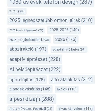
1980-as évek telefon design
(287)
2025
(98)
2025 legnépszerűbb otthoni túrák
(210)
2025-2026
(140)
2025 tesztelt ágynemű
(72)
2026
(176)
2025-ös ajándékötletek
(93)
absztrakció
(197)
adaptálható bútor
(97)
adaptív építészet
(228)
AI belsőépítészet
(222)
ajtó átalakítás
(212)
ajtófelújítás
(178)
ajándék vásárlás
(148)
akciók
(110)
alpesi dizájn
(288)
alvás kényelem
(113)
AlUla Művészeti Fesztivál
(95)