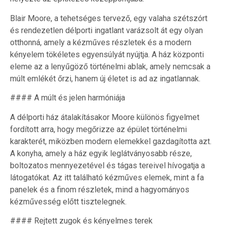
Blair Moore, a tehetséges tervező, egy valaha szétszórt
és rendezetlen délporti ingatlant varázsolt át egy olyan
otthonná, amely a kézműves részletek és a modern
kényelem tökéletes egyensúlyát nyújtja. A ház központi
eleme az a lenyűgöző történelmi ablak, amely nemcsak a
múlt emlékét őrzi, hanem új életet is ad az ingatlannak.
#### A múlt és jelen harmóniája
A délporti ház átalakításakor Moore különös figyelmet
fordított arra, hogy megőrizze az épület történelmi
karakterét, miközben modern elemekkel gazdagította azt.
A konyha, amely a ház egyik leglátványosabb része,
boltozatos mennyezetével és tágas tereivel hívogatja a
látogatókat. Az itt található kézműves elemek, mint a fa
panelek és a finom részletek, mind a hagyományos
kézművesség előtt tisztelegnek.
#### Rejtett zugok és kényelmes terek