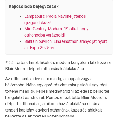
Kapcsolódó bejegyzések
Lámpabúra: Paola Navone játékos
újragondolása!
Mid-Century Modern: 19 ötlet, hogy
otthonodba varázsold!
Bahrain pavilon: Lina Ghotmeh aranydíjat nyert
az Expo 2025-en!
### Történelmi ablakok és modern kényelem találkozása:
Blair Moore délporti otthonának átalakulása
Az otthonunk szíve nem mindig a nappali vagy a
hálószoba. Néha egy apró részlet, mint például egy régi,
történelmi ablak, képes meghatározni az egész belső tér
hangulatát és stílusát. Pontosan ezt tette Blair Moore is
délporti otthonában, amikor a ház átalakítása során a
tengeri kapitány egykori otthonának kazettás ablakait
helyezte az építkezés középpontjába.