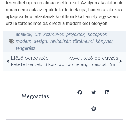
teremthet új és izgalmas élettereket. Az ilyen átalakítások
során nemcsak az épületek élednek újra, hanem a lakók is
új kapcsolatot alakítanak ki otthonukkal, amely egyszerre
őrzi a történelmet és élvezi a modern élet előnyeit.
ablakok
,
DIY kézműves projektek
,
középkori
modern design
,
revitalizált történelmi könyvtár
,
tengerész
Előző bejegyzés
Következő bejegyzés
Fekete Péntek: 13 korai otthoni ajánlat a gyors vásárlóknak!
Boomerang íróasztal: 1969 óta rejti a csúnya kábeleket!
Megosztás