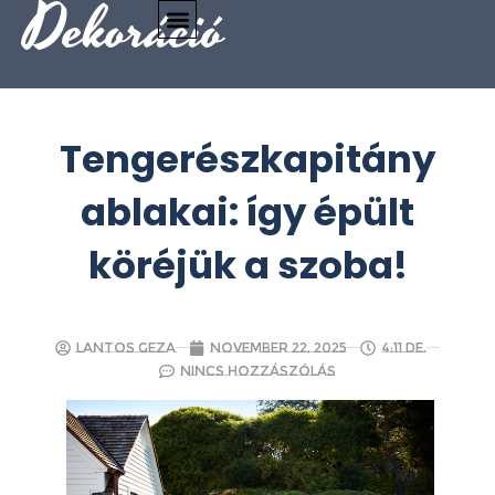
Dekoráció
Tengerészkapitány
ablakai: így épült
köréjük a szoba!
Lantos Geza
november 22, 2025
4:11 de.
Nincs hozzászólás