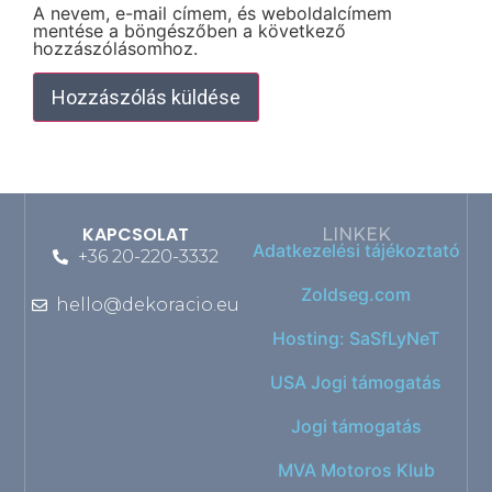
A nevem, e-mail címem, és weboldalcímem
mentése a böngészőben a következő
hozzászólásomhoz.
KAPCSOLAT
LINKEK
Adatkezelési tájékoztató
+36 20-220-3332
Zoldseg.com
hello@dekoracio.eu
Hosting: SaSfLyNeT
USA Jogi támogatás
Jogi támogatás
MVA Motoros Klub