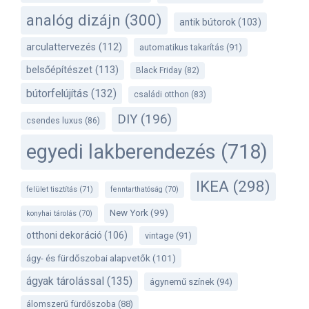
analóg dizájn
(300)
antik bútorok
(103)
arculattervezés
(112)
automatikus takarítás
(91)
belsőépítészet
(113)
Black Friday
(82)
bútorfelújítás
(132)
családi otthon
(83)
DIY
(196)
csendes luxus
(86)
egyedi lakberendezés
(718)
IKEA
(298)
felület tisztítás
(71)
fenntarthatóság
(70)
New York
(99)
konyhai tárolás
(70)
otthoni dekoráció
(106)
vintage
(91)
ágy- és fürdőszobai alapvetők
(101)
ágyak tárolással
(135)
ágynemű színek
(94)
álomszerű fürdőszoba
(88)