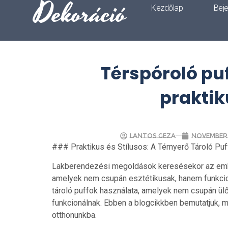
Dekoráció
Kezdőlap
Bej
Térspóroló puff
praktik
Lantos Geza
november 1
### Praktikus és Stílusos: A Térnyerő Tároló Puf
Lakberendezési megoldások keresésekor az embe
amelyek nem csupán esztétikusak, hanem funkcioná
tároló puffok használata, amelyek nem csupán ülő
funkcionálnak. Ebben a blogcikkben bemutatjuk, m
otthonunkba.