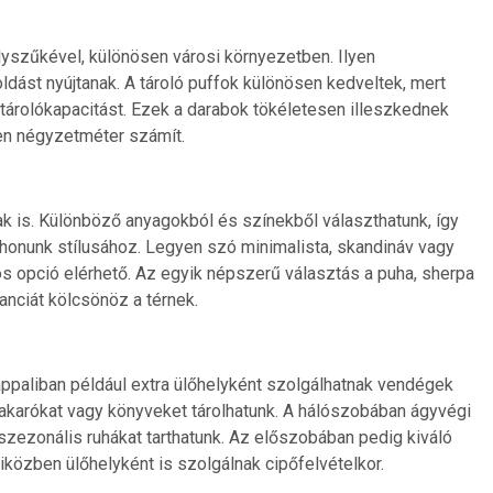
szűkével, különösen városi környezetben. Ilyen
dást nyújtanak. A tároló puffok különösen kedveltek, mert
tárolókapacitást. Ezek a darabok tökéletesen illeszkednek
en négyzetméter számít.
ak is. Különböző anyagokból és színekből választhatunk, így
tthonunk stílusához. Legyen szó minimalista, skandináv vagy
 opció elérhető. Az egyik népszerű választás a puha, sherpa
anciát kölcsönöz a térnek.
appaliban például extra ülőhelyként szolgálhatnak vendégek
takarókat vagy könyveket tárolhatunk. A hálószobában ágyvégi
szezonális ruhákat tarthatunk. Az előszobában pedig kiváló
iközben ülőhelyként is szolgálnak cipőfelvételkor.