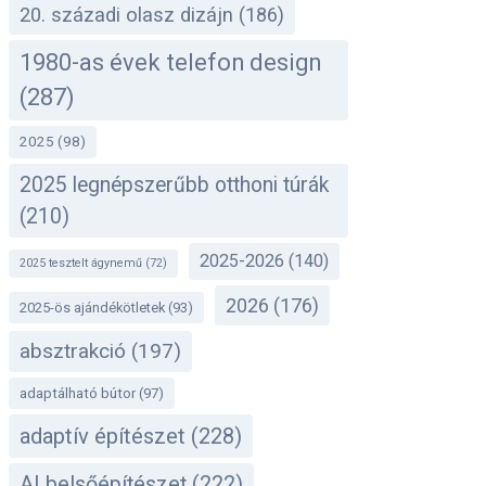
20. századi olasz dizájn
(186)
1980-as évek telefon design
(287)
2025
(98)
2025 legnépszerűbb otthoni túrák
(210)
2025-2026
(140)
2025 tesztelt ágynemű
(72)
2026
(176)
2025-ös ajándékötletek
(93)
absztrakció
(197)
adaptálható bútor
(97)
adaptív építészet
(228)
AI belsőépítészet
(222)