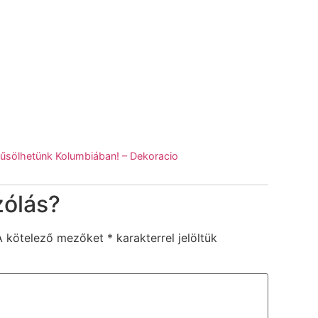
hűsölhetünk Kolumbiában! – Dekoracio
zólás?
A kötelező mezőket
*
karakterrel jelöltük