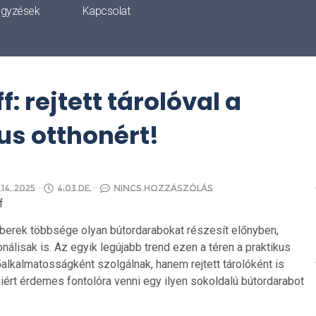
egyzések
Kapcsolat
: rejtett tárolóval a
us otthonért!
4, 2025
4:03 de.
Nincs hozzászólás
f
rek többsége olyan bútordarabokat részesít előnyben,
lisak is. Az egyik legújabb trend ezen a téren a praktikus
alkalmatosságként szolgálnak, hanem rejtett tárolóként is
iért érdemes fontolóra venni egy ilyen sokoldalú bútordarabot