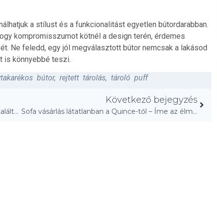
álhatjuk a stílust és a funkcionalitást egyetlen bútordarabban.
, hogy kompromisszumot kötnél a design terén, érdemes
ét. Ne feledd, egy jól megválasztott bútor nemcsak a lakásod
t is könnyebbé teszi.
ytakarékos bútor
,
rejtett tárolás
,
tároló puff
Következő bejegyzés
Tökéletes súlyú, egész éves takaró – végre rátaláltam!
Sofa vásárlás látatlanban a Quince-től – Íme az élményem!