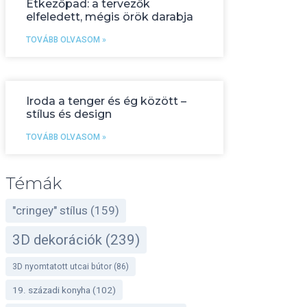
Étkezőpad: a tervezők
elfeledett, mégis örök darabja
TOVÁBB OLVASOM »
Iroda a tenger és ég között –
stílus és design
TOVÁBB OLVASOM »
Témák
"cringey" stílus
(159)
3D dekorációk
(239)
3D nyomtatott utcai bútor
(86)
19. századi konyha
(102)