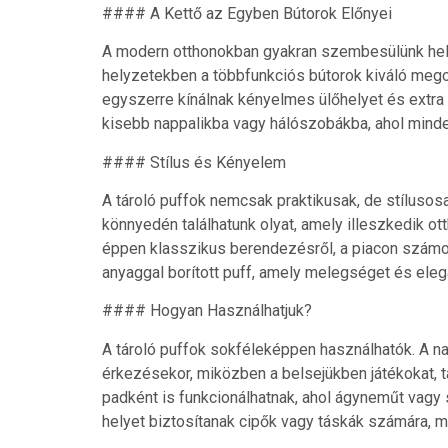
#### A Kettő az Egyben Bútorok Előnyei
A modern otthonokban gyakran szembesülünk hely
helyzetekben a többfunkciós bútorok kiváló megol
egyszerre kínálnak kényelmes ülőhelyet és extra 
kisebb nappalikba vagy hálószobákba, ahol mind
#### Stílus és Kényelem
A tároló puffok nemcsak praktikusak, de stílusos
könnyedén találhatunk olyat, amely illeszkedik o
éppen klasszikus berendezésről, a piacon számos
anyaggal borított puff, amely melegséget és eleg
#### Hogyan Használhatjuk?
A tároló puffok sokféleképpen használhatók. A n
érkezésekor, miközben a belsejükben játékokat, 
padként is funkcionálhatnak, ahol ágyneműt vagy 
helyet biztosítanak cipők vagy táskák számára, m