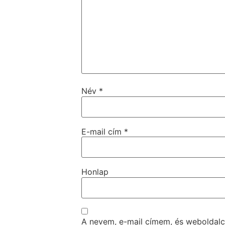
Név
*
E-mail cím
*
Honlap
A nevem, e-mail címem, és webolda