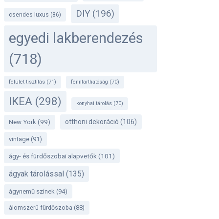
DIY
(196)
csendes luxus
(86)
egyedi lakberendezés
(718)
felület tisztítás
(71)
fenntarthatóság
(70)
IKEA
(298)
konyhai tárolás
(70)
otthoni dekoráció
(106)
New York
(99)
vintage
(91)
ágy- és fürdőszobai alapvetők
(101)
ágyak tárolással
(135)
ágynemű színek
(94)
álomszerű fürdőszoba
(88)