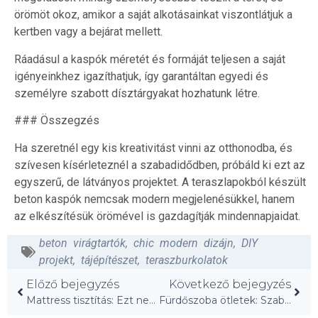
örömöt okoz, amikor a saját alkotásainkat viszontlátjuk a
kertben vagy a bejárat mellett.
Ráadásul a kaspók méretét és formáját teljesen a saját
igényeinkhez igazíthatjuk, így garantáltan egyedi és
személyre szabott dísztárgyakat hozhatunk létre.
### Összegzés
Ha szeretnél egy kis kreativitást vinni az otthonodba, és
szívesen kísérleteznél a szabadidődben, próbáld ki ezt az
egyszerű, de látványos projektet. A teraszlapokból készült
beton kaspók nemcsak modern megjelenésükkel, hanem
az elkészítésük örömével is gazdagítják mindennapjaidat.
beton virágtartók
,
chic modern dizájn
,
DIY
projekt
,
tájépítészet
,
teraszburkolatok
Előző bejegyzés
Következő bejegyzés
Mattress tisztítás: Ezt nem vártad volna!
Fürdőszoba ötletek: Szabadon álló káddal újra álmodva!