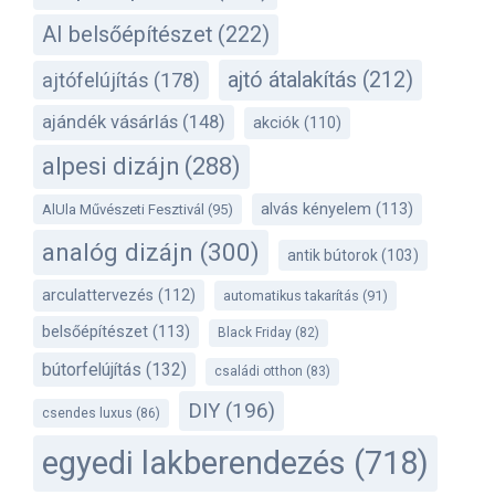
AI belsőépítészet
(222)
ajtó átalakítás
(212)
ajtófelújítás
(178)
ajándék vásárlás
(148)
akciók
(110)
alpesi dizájn
(288)
alvás kényelem
(113)
AlUla Művészeti Fesztivál
(95)
analóg dizájn
(300)
antik bútorok
(103)
arculattervezés
(112)
automatikus takarítás
(91)
belsőépítészet
(113)
Black Friday
(82)
bútorfelújítás
(132)
családi otthon
(83)
DIY
(196)
csendes luxus
(86)
egyedi lakberendezés
(718)