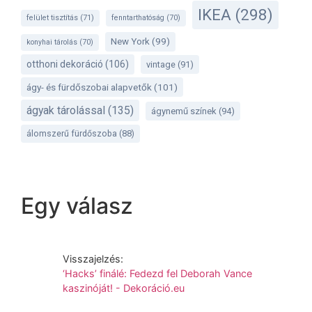
IKEA
(298)
felület tisztítás
(71)
fenntarthatóság
(70)
New York
(99)
konyhai tárolás
(70)
otthoni dekoráció
(106)
vintage
(91)
ágy- és fürdőszobai alapvetők
(101)
ágyak tárolással
(135)
ágynemű színek
(94)
álomszerű fürdőszoba
(88)
Egy válasz
Visszajelzés:
‘Hacks’ finálé: Fedezd fel Deborah Vance
kaszinóját! - Dekoráció.eu