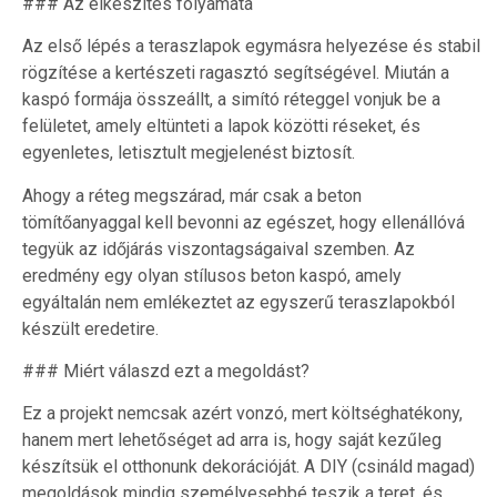
### Az elkészítés folyamata
Az első lépés a teraszlapok egymásra helyezése és stabil
rögzítése a kertészeti ragasztó segítségével. Miután a
kaspó formája összeállt, a simító réteggel vonjuk be a
felületet, amely eltünteti a lapok közötti réseket, és
egyenletes, letisztult megjelenést biztosít.
Ahogy a réteg megszárad, már csak a beton
tömítőanyaggal kell bevonni az egészet, hogy ellenállóvá
tegyük az időjárás viszontagságaival szemben. Az
eredmény egy olyan stílusos beton kaspó, amely
egyáltalán nem emlékeztet az egyszerű teraszlapokból
készült eredetire.
### Miért válaszd ezt a megoldást?
Ez a projekt nemcsak azért vonzó, mert költséghatékony,
hanem mert lehetőséget ad arra is, hogy saját kezűleg
készítsük el otthonunk dekorációját. A DIY (csináld magad)
megoldások mindig személyesebbé teszik a teret, és