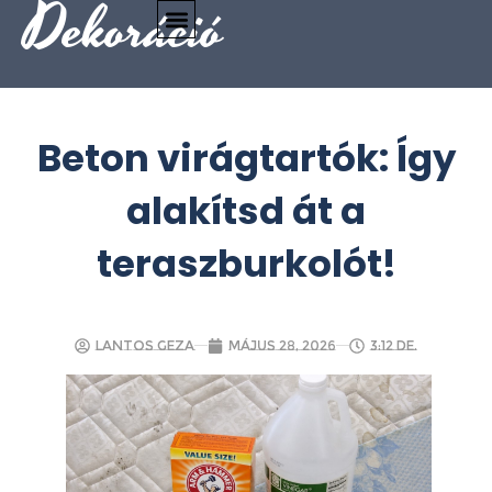
Dekoráció
Beton virágtartók: Így
alakítsd át a
teraszburkolót!
Lantos Geza
május 28, 2026
3:12 de.