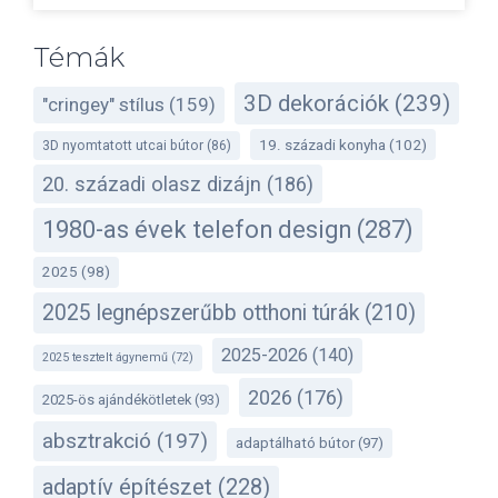
Témák
3D dekorációk
(239)
"cringey" stílus
(159)
19. századi konyha
(102)
3D nyomtatott utcai bútor
(86)
20. századi olasz dizájn
(186)
1980-as évek telefon design
(287)
2025
(98)
2025 legnépszerűbb otthoni túrák
(210)
2025-2026
(140)
2025 tesztelt ágynemű
(72)
2026
(176)
2025-ös ajándékötletek
(93)
absztrakció
(197)
adaptálható bútor
(97)
adaptív építészet
(228)