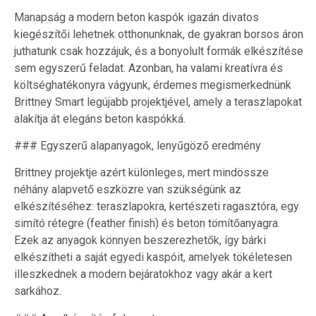
Manapság a modern beton kaspók igazán divatos
kiegészítői lehetnek otthonunknak, de gyakran borsos áron
juthatunk csak hozzájuk, és a bonyolult formák elkészítése
sem egyszerű feladat. Azonban, ha valami kreatívra és
költséghatékonyra vágyunk, érdemes megismerkednünk
Brittney Smart legújabb projektjével, amely a teraszlapokat
alakítja át elegáns beton kaspókká.
### Egyszerű alapanyagok, lenyűgöző eredmény
Brittney projektje azért különleges, mert mindössze
néhány alapvető eszközre van szükségünk az
elkészítéséhez: teraszlapokra, kertészeti ragasztóra, egy
simító rétegre (feather finish) és beton tömítőanyagra.
Ezek az anyagok könnyen beszerezhetők, így bárki
elkészítheti a saját egyedi kaspóit, amelyek tökéletesen
illeszkednek a modern bejáratokhoz vagy akár a kert
sarkához.