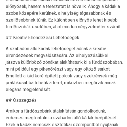
előnyösek, hanem a térérzetet is növelik. Ahogy a kádak a
szoba közepére kerülnek, a helyiség tágasabbnak és
szellősebbnek tűnik. Ez különösen előnyös lehet kisebb
fürdőszobák esetében, ahol minden négyzetméter számít.
## Kreatív Elrendezési Lehetőségek
A szabadon álló kádak lehetőséget adnak a kreatív
elrendezések megvalósítására. Az elhelyezésükkel
játszva különböző zónákat alakíthatunk ki a fürdőszobában,
mint például egy pihenőrészt vagy egy öltöző sarkot.
Emellett a kád köré épített polcok vagy szekrények még
praktikusabbá tehetik a teret, miközben megőrzik annak
elegáns megjelenését.
## Összegzés
Amikor a fürdőszobánk átalakításán gondolkodunk,
érdemes megfontolni a szabadon álló kádak beépítését.
Ezek a kádak nemcsak esztétikai szempontból nyújtanak