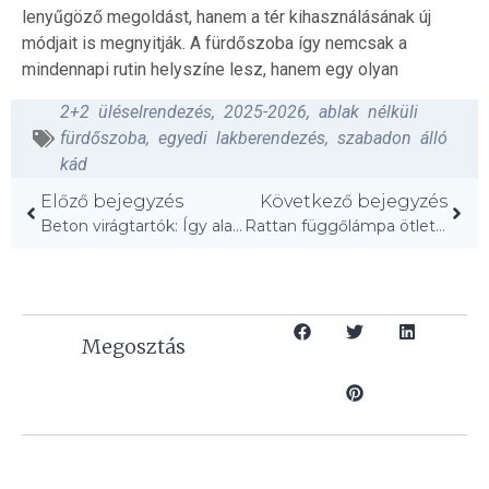
lenyűgöző megoldást, hanem a tér kihasználásának új
módjait is megnyitják. A fürdőszoba így nemcsak a
mindennapi rutin helyszíne lesz, hanem egy olyan
2+2 üléselrendezés
,
2025-2026
,
ablak nélküli
fürdőszoba
,
egyedi lakberendezés
,
szabadon álló
kád
Előző bejegyzés
Következő bejegyzés
Beton virágtartók: Így alakítsd át a teraszburkolót!
Rattan függőlámpa ötletek: Földies hangulat nehéz díszítés nélkül!
Megosztás