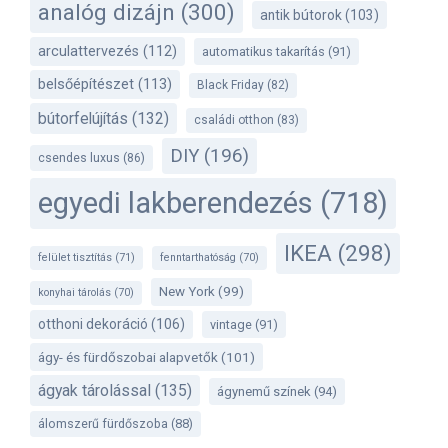
analóg dizájn
(300)
antik bútorok
(103)
arculattervezés
(112)
automatikus takarítás
(91)
belsőépítészet
(113)
Black Friday
(82)
bútorfelújítás
(132)
családi otthon
(83)
DIY
(196)
csendes luxus
(86)
egyedi lakberendezés
(718)
IKEA
(298)
felület tisztítás
(71)
fenntarthatóság
(70)
New York
(99)
konyhai tárolás
(70)
otthoni dekoráció
(106)
vintage
(91)
ágy- és fürdőszobai alapvetők
(101)
ágyak tárolással
(135)
ágynemű színek
(94)
álomszerű fürdőszoba
(88)