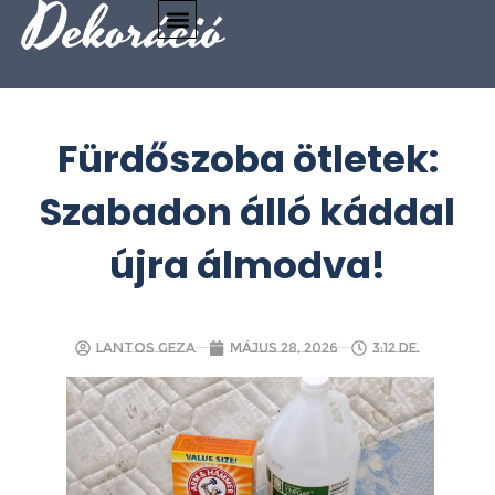
Dekoráció
Fürdőszoba ötletek:
Szabadon álló káddal
újra álmodva!
Lantos Geza
május 28, 2026
3:12 de.