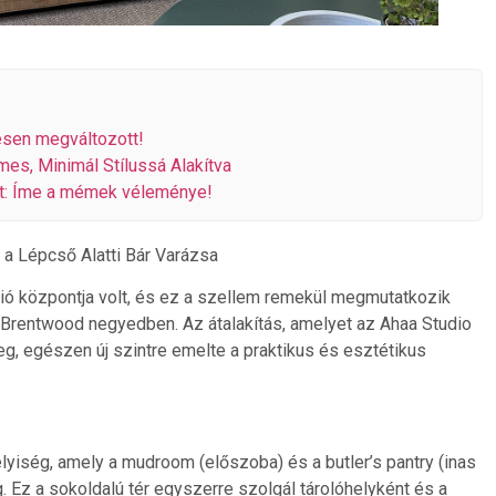
jesen megváltozott!
es, Minimál Stílussá Alakítva
ült: Íme a mémek véleménye!
a Lépcső Alatti Bár Varázsa
ció központja volt, és ez a szellem remekül megmutatkozik
a Brentwood negyedben. Az átalakítás, amelyet az Ahaa Studio
g, egészen új szintre emelte a praktikus és esztétikus
lyiség, amely a mudroom (előszoba) és a butler’s pantry (inas
. Ez a sokoldalú tér egyszerre szolgál tárolóhelyként és a