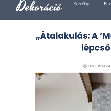
Dekoráció
Kezdőlap
Bej
„Átalakulás: A ‘M
lépcső 
Lantos Geza