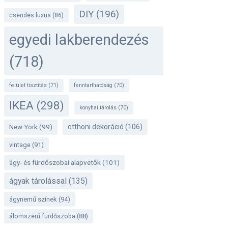
DIY
(196)
csendes luxus
(86)
egyedi lakberendezés
(718)
felület tisztítás
(71)
fenntarthatóság
(70)
IKEA
(298)
konyhai tárolás
(70)
otthoni dekoráció
(106)
New York
(99)
vintage
(91)
ágy- és fürdőszobai alapvetők
(101)
ágyak tárolással
(135)
ágynemű színek
(94)
álomszerű fürdőszoba
(88)