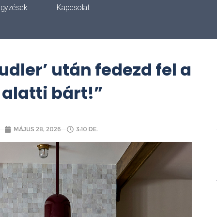
egyzések
Kapcsolat
udler’ után fedezd fel a
alatti bárt!”
május 28, 2026
3:10 de.