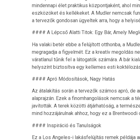
mindennapi élet praktikus központjaként, ahol m
eszközöket és kellékeket. A Mudler nemcsak fun
a tervezők gondosan ügyeltek arra, hogy a helyis
#### A Lépcső Alatti Titok: Egy Bár, Amely Meg
Ha valaki betér ebbe a felújított otthonba, a Mudle
megragadja a figyelmét. Ez a kreatív megoldás ne
váratlanul tűnik fel a látogatók számára. A bár ki
helyszínt biztosítva egy kellemes esti koktélozá
#### Apró Módosítások, Nagy Hatás
Az átalakítás során a tervezők számos apró, de an
alaprajzán. Ezek a finomhangolások nemcsak a tér
javították. A terek közötti átjárhatóság, a term
mind hozzájárulnak ahhoz, hogy ez a Brentwoodi o
#### Inspiráció és Tanulságok
Ez a Los Angeles-i lakásfelújítás remek példája a