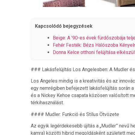
Kapcsolódó bejegyzések
Beige: A ’90-es évek fürdőszobája tel
Fehér Festék: Bézs Hálószoba Kényelm
Donna Kelce otthoni felújítása elkész
### Lakásfelújítás Los Angelesben: A Mudler és 
Los Angeles mindig is a kreativitás és az innová
egy nemrégiben befejezett lakásfelújítás során 
és a Nickey Kehoe csapata közösen valósított me
térkihasználást.
#### Mudler: Funkció és Stílus Ötvözete
Az egyik legérdekesebb újítás a „Mudler” nevű he
kamra) közötti hibrid megoldásként született meg