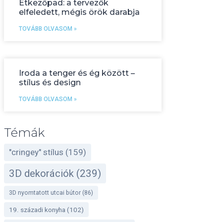
Étkezőpad: a tervezők
elfeledett, mégis örök darabja
TOVÁBB OLVASOM »
Iroda a tenger és ég között –
stílus és design
TOVÁBB OLVASOM »
Témák
"cringey" stílus
(159)
3D dekorációk
(239)
3D nyomtatott utcai bútor
(86)
19. századi konyha
(102)