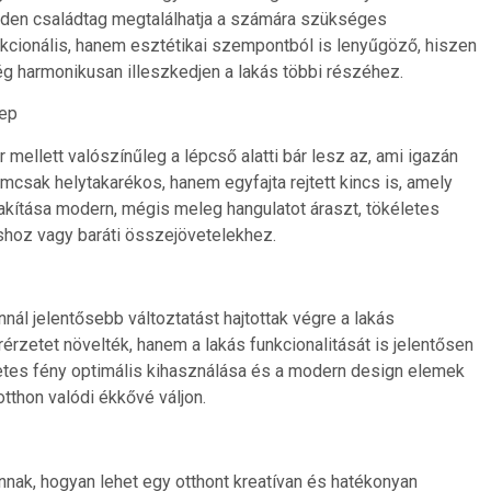
inden családtag megtalálhatja a számára szükséges
kcionális, hanem esztétikai szempontból is lenyűgöző, hiszen
ég harmonikusan illeszkedjen a lakás többi részéhez.
lep
r mellett valószínűleg a lépcső alatti bár lesz az, ami igazán
mcsak helytakarékos, hanem egyfajta rejtett kincs is, amely
alakítása modern, mégis meleg hangulatot áraszt, tökéletes
shoz vagy baráti összejövetelekhez.
nál jelentősebb változtatást hajtottak végre a lakás
érzetet növelték, hanem a lakás funkcionalitását is jelentősen
észetes fény optimális kihasználása és a modern design elemek
tthon valódi ékkővé váljon.
nnak, hogyan lehet egy otthont kreatívan és hatékonyan