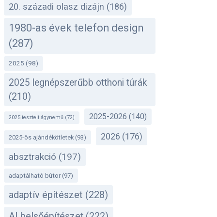
20. századi olasz dizájn
(186)
1980-as évek telefon design
(287)
2025
(98)
2025 legnépszerűbb otthoni túrák
(210)
2025-2026
(140)
2025 tesztelt ágynemű
(72)
2026
(176)
2025-ös ajándékötletek
(93)
absztrakció
(197)
adaptálható bútor
(97)
adaptív építészet
(228)
AI belsőépítészet
(222)